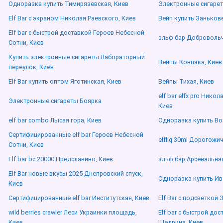
Одноразка купить Тимирязевская, Киев
Электронные сигаре
Elf Bar с экраном Николая Раевского, Киев
Вейп купить Заньков
Elf bar с быстрой доставкой Героев Небесной
эльф бар Добровольч
Сотни, Киев
Купить электронные сигареты Лабораторный
Вейпы Ковпака, Киев
переулок, Киев
Elf Bar купить оптом Яготинская, Киев
Вейпы Тихая, Киев
elf bar elfx pro Нико
Электронные сигареты Боярка
Киев
elf bar combo Лысая гора, Киев
Одноразка купить Во
Сертифицированные elf bar Героев Небесной
elfliq 30ml Дорогожич
Сотни, Киев
Elf bar bc 20000 Предславино, Киев
эльф бар Арсенальна
Elf Bar новые вкусы 2025 Днепровский спуск,
Одноразка купить Ив
Киев
Сертифицированные elf bar Институтская, Киев
Elf Bar с подсветкой 
wild berries crawler Леси Украинки площадь,
Elf bar с быстрой до
Киев
Щедрина, Киев