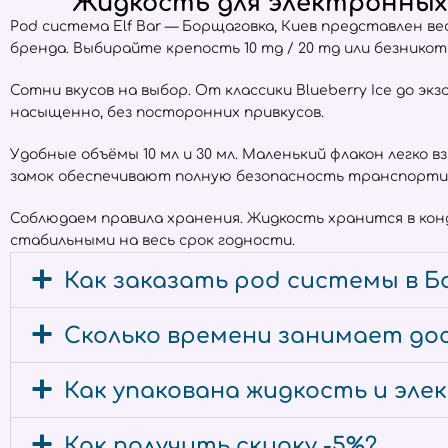
Жидкость для электронных 
Pod система Elf Bar — Борщаговка, Киев представлен 
бренда. Выбирайте крепость 10 mg / 20 mg или безнико
Сотни вкусов на выбор. От классики Blueberry Ice до экз
насыщенно, без посторонних привкусов.
Удобные объёмы 10 мл и 30 мл. Маленький флакон легко 
замок обеспечивают полную безопасность транспорти
Соблюдаем правила хранения. Жидкость хранится в ко
стабильными на весь срок годности.
Как заказать pod системы в Б
Сколько времени занимает дос
Как упакована жидкость и эл
Как получить скидку -5%?