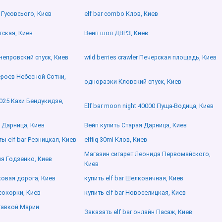
 Гусовсього, Киев
elf bar combo Клов, Киев
тская, Киев
Вейп шоп ДВРЗ, Киев
Днепровский спуск, Киев
wild berries crawler Печерская площадь, Киев
Героев Небесной Сотни,
одноразки Кловский спуск, Киев
2025 Кахи Бендукидзе,
Elf bar moon night 40000 Пуща-Водица, Киев
 Дарница, Киев
Вейп купить Старая Дарница, Киев
 elf bar Резницкая, Киев
elfliq 30ml Клов, Киев
Магазин сигарет Леонида Первомайского,
рия Годзенко, Киев
Киев
ковая дорога, Киев
купить elf bar Шелковичная, Киев
Осокорки, Киев
купить elf bar Новоселицкая, Киев
ставкой Марии
Заказать elf bar онлайн Пасаж, Киев