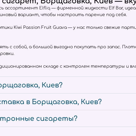
сигарет, Борщаговка, Киев — вку
весь ассортимент
Elfliq
— фирменной жидкости Elf Bar, иде
тиновый вариант, чтобы настроить парение под себя.
отики Kiwi Passion Fruit Guava — у нас только свежие пар
взять с собой, а большой выгодно покупать про запас. Пл
ровки.
ндиционированном складе с контролем температуры и вла
орщаговка, Киев?
тавка в Борщаговка, Киев?
ектронные сигареты?