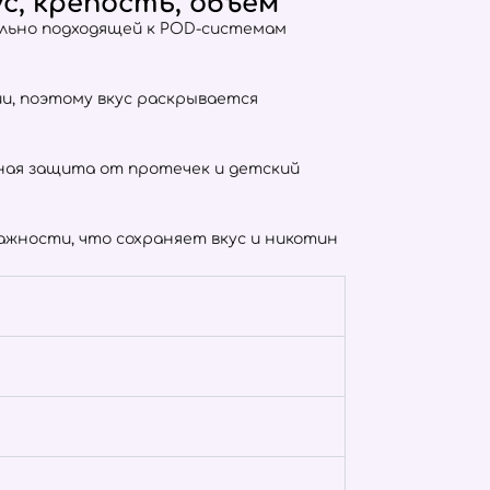
с, крепость, объём
ально подходящей к POD-системам
тии, поэтому вкус раскрывается
отная защита от протечек и детский
жности, что сохраняет вкус и никотин