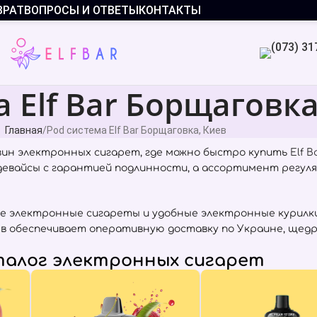
ВРАТ
ВОПРОСЫ И ОТВЕТЫ
КОНТАКТЫ
 Elf Bar Борщаговка
Главная
Pod система Elf Bar Борщаговка, Киев
ин электронных сигарет, где можно быстро купить
Elf B
 девайсы с гарантией подлинности, а ассортимент регул
е электронные сигареты и удобные электронные курилки
иев обеспечивает оперативную доставку по Украине, щед
алог электронных сигарет