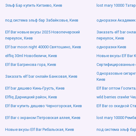
Эльф Бар купить Китаево, Киев
lost mary 10000 Татар
под система эльф бар Забайковье, Киев
одноразки Академика
Elf Bar новые вкусы 2025 Новопечерский
Заказать elf bar онл
переулок, Киев
переулок, Киев
Elf bar moon night 40000 Святошино, Киев
одноразки Киев
elfliq 30ml Новобеличи, Киев
Новые вкусы Elf Bar 
Elf Bar Багринова гора, Киев
Сертифицированные e
Одноразовые сигарет
Заказать elf bar онлайн Банковая, Киев
Киев
Elf bar дешево Кинь-Грусть, Киев
Elf Bar оптом Госпита
Elfliq Дарницкий район, Киев
wild berries crawler Ч
Elf Bar купить дешево Черногорская, Киев
Elf Bar со скидкой Ст
Elf Bar с экраном Петровская аллея, Киев
lost mary 10000 Ремба
Новые вкусы Elf Bar Рибальская, Киев
под система эльф бар