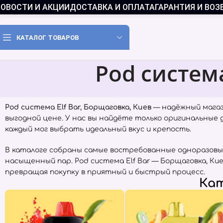
ОВОСТИ И АКЦИИ
ДОСТАВКА И ОПЛАТА
ГАРАНТИЯ И ВОЗ
КАТАЛОГ ТОВАРОВ
Pod система
Pod система Elf Bar, Борщаговка, Киев
— надёжный магаз
выгодной цене. У нас вы найдёте только оригинальные
каждый мог выбрать идеальный вкус и крепость.
В каталоге собраны самые востребованные одноразовы
насыщенный пар. Pod система Elf Bar — Борщаговка, К
превращая покупку в приятный и быстрый процесс.
Кат