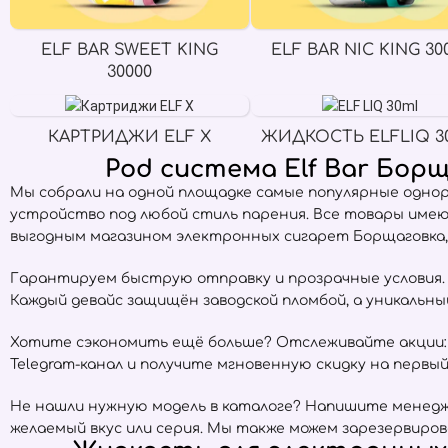
ELF BAR SWEET KING
ELF BAR NIC KING 30
30000
КАРТРИДЖИ ELF X
ЖИДКОСТЬ ELFLIQ 3
Pod система Elf Bar Бор
Мы собрали на одной площадке самые популярные одно
устройство под любой стиль парения. Все товары име
выгодным магазином электронных сигарет Борщаговка,
Гарантируем быструю отправку и прозрачные условия. Е
Каждый девайс защищён заводской пломбой, а уникальн
Хотите сэкономить ещё больше? Отслеживайте акции:
Telegram-канал и получите мгновенную скидку на первый 
Не нашли нужную модель в каталоге? Напишите менедже
желаемый вкус или серия. Мы также можем зарезервиров