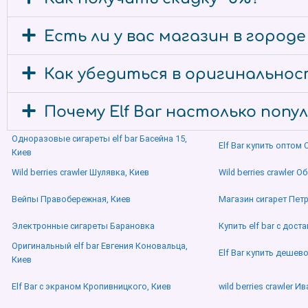
Есть ли у вас магазин в город
Как убедиться в оригинальност
Почему Elf Bar настолько попу
Одноразовые сигареты elf bar Басейна 15,
Elf Bar купить оптом
Киев
Wild berries crawler Шулявка, Киев
Wild berries crawler 
Вейпы Правобережная, Киев
Магазин сигарет Петр
Электронные сигареты Барановка
Купить elf bar с дост
Оригинальный elf bar Евгения Коновальца,
Elf Bar купить дешев
Киев
Elf Bar с экраном Кропивницкого, Киев
wild berries crawler И