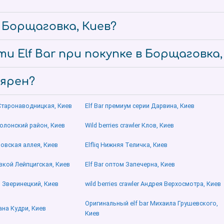
е Борщаговка, Киев?
и Elf Bar при покупке в Борщаговка,
лярен?
 Старонаводницкая, Киев
Elf Bar премиум серии Дарвина, Киев
Оболонский район, Киев
Wild berries crawler Клов, Киев
овская аллея, Киев
Elfliq Нижняя Теличка, Киев
авкой Лейпцигская, Киев
Elf Bar оптом Запечерна, Киев
о Зверинецкий, Киев
wild berries crawler Андрея Верхосмотра, Киев
Оригинальный elf bar Михаила Грушевского,
вана Кудри, Киев
Киев