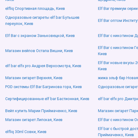
elfliq Спортивная площадь, Киев
Elf Bar премиум серии
Одноразовые сигареты elf bar Бутышев
Elf Bar оптом Институ
переулок, Киев
Elf Bar с экраном Заньковецкой, Киев
Elf Bar с никотином 
Elf Bar с никотином 
Магазин вейпов Остапа Вишни, Киев
Киев
Elf Bar новые вкусы 
elf bar elfx pro Андрея Верхосмотра, Киев
Киев
Магазин сигарет Верхняя, Киев
жижа эльф бар Новая
POD системы Elf Bar Багринова гора, Киев
Одноразовые сигареты
Сертифицированные elf bar Бастионная, Киев
elf bar elfx pro Дмит
Вейп купить Марии Приймаченко, Киев
Магазин сигарет Пар
Магазин сигарет Липская, Киев
Elf Bar с никотином 
Elf bar с быстрой до
elfliq 30ml Совки, Киев
Приймаченко, Киев