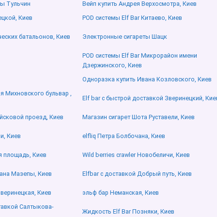
ты Тульчин
Вейп купить Андрея Верхосмотра, Киев
ецкой, Киев
POD системы Elf Bar Китаево, Киев
еских батальонов, Киев
Электронные сигареты Шацк
POD системы Elf Bar Микрорайон имени
Дзержинского, Киев
Одноразка купить Ивана Козловского, Киев
лая Михновского бульвар ,
Elf bar с быстрой доставкой Зверинецкий, Кие
йсковой проезд, Киев
Магазин сигарет Шота Руставели, Киев
и, Киев
elfliq Петра Болбочана, Киев
я площадь, Киев
Wild berries crawler Новобеличи, Киев
ана Мазепы, Киев
Elfbar с доставкой Добрый путь, Киев
Зверинецкая, Киев
эльф бар Неманская, Киев
ставкой Салтыкова-
Жидкость Elf Bar Позняки, Киев