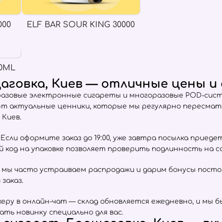
000
ELF BAR SOUR KING 30000
0ML
щаговка, Киев — отличные цены 
разовые электронные сигареты и многоразовые POD-сист
ют актуальные ценники, которые мы регулярно пересма
 Киев.
сли оформите заказ до 19:00, уже завтра посылка приеде
ый код на упаковке позволяет проверить подлинность на 
 мы часто устраиваем распродажи и дарим бонусы пост
заказ.
ру в онлайн-чат — склад обновляется ежедневно, и мы б
ать новинку специально для вас.