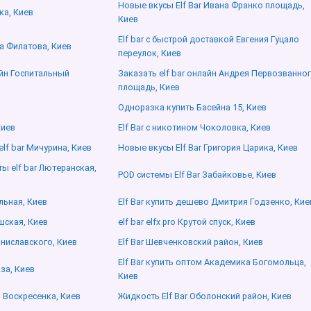
Новые вкусы Elf Bar Ивана Франко площадь,
ка, Киев
Киев
Elf bar с быстрой доставкой Евгения Гуцало
 Филатова, Киев
переулок, Киев
айн Госпитальный
Заказать elf bar онлайн Андрея Первозванно
площадь, Киев
Одноразка купить Басейна 15, Киев
Киев
Elf Bar с никотином Чоколовка, Киев
lf bar Мичурина, Киев
Новые вкусы Elf Bar Григория Царика, Киев
ы elf bar Лютеранская,
POD системы Elf Bar Забайковье, Киев
льная, Киев
Elf Bar купить дешево Дмитрия Годзенко, Кие
ешская, Киев
elf bar elfx pro Крутой спуск, Киев
аниславского, Киев
Elf Bar Шевченковский район, Киев
Elf Bar купить оптом Академика Богомольца,
за, Киев
Киев
 Воскресенка, Киев
Жидкость Elf Bar Оболонский район, Киев