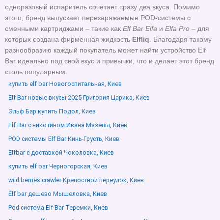
одноразовый испаритель сочетает сразу два вкуса. Помимо
этого, бренд выпускает перезаряжаемые POD-системы с
сменными картриджами – такие как
Elf Bar Elfa
и
Elfa Pro
– для
которых создана фирменная жидкость
Elfliq
. Благодаря такому
разнообразию каждый покупатель может найти устройство Elf
Bar идеально под свой вкус и привычки, что и делает этот бренд
столь популярным.
купить elf bar Новогоспитальная, Киев
Elf Bar новые вкусы 2025 Григория Царика, Киев
Эльф Бар купить Подол, Киев
Elf Bar с никотином Ивана Мазепы, Киев
POD системы Elf Bar Кинь-Грусть, Киев
Elfbar с доставкой Чоколовка, Киев
купить elf bar Черногорская, Киев
wild berries crawler Крепостной переулок, Киев
Elf bar дешево Мышеловка, Киев
Pod система Elf Bar Теремки, Киев