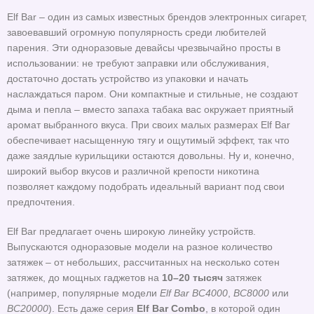
Elf Bar – один из самых известных брендов электронных сигарет,
завоевавший огромную популярность среди любителей
парения. Эти одноразовые девайсы чрезвычайно просты в
использовании: не требуют заправки или обслуживания,
достаточно достать устройство из упаковки и начать
наслаждаться паром. Они компактные и стильные, не создают
дыма и пепла – вместо запаха табака вас окружает приятный
аромат выбранного вкуса. При своих малых размерах Elf Bar
обеспечивает насыщенную тягу и ощутимый эффект, так что
даже заядлые курильщики остаются довольны. Ну и, конечно,
широкий выбор вкусов и различной крепости никотина
позволяет каждому подобрать идеальный вариант под свои
предпочтения.
Elf Bar предлагает очень широкую линейку устройств.
Выпускаются одноразовые модели на разное количество
затяжек – от небольших, рассчитанных на несколько сотен
затяжек, до мощных гаджетов на
10–20 тысяч
затяжек
(например, популярные модели
Elf Bar BC4000
,
BC8000
или
BC20000
). Есть даже серия
Elf Bar Combo
, в которой один