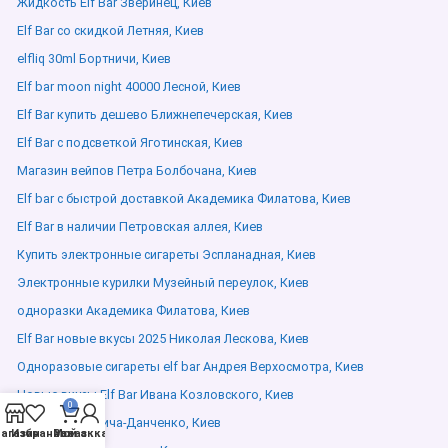
Жидкость Elf Bar Зверинец, Киев
Elf Bar со скидкой Летняя, Киев
elfliq 30ml Бортничи, Киев
Elf bar moon night 40000 Лесной, Киев
Elf Bar купить дешево Ближнепечерская, Киев
Elf Bar с подсветкой Яготинская, Киев
Магазин вейпов Петра Болбочана, Киев
Elf bar с быстрой доставкой Академика Филатова, Киев
Elf Bar в наличии Петровская аллея, Киев
Купить электронные сигареты Эспланадная, Киев
Электронные курилки Музейный переулок, Киев
одноразки Академика Филатова, Киев
Elf Bar новые вкусы 2025 Николая Лескова, Киев
Одноразовые сигареты elf bar Андрея Верхосмотра, Киев
Новые вкусы Elf Bar Ивана Козловского, Киев
0
elfliq Немировича-Данченко, Киев
агазин
Избранное
Мой аккаунт
Заказ