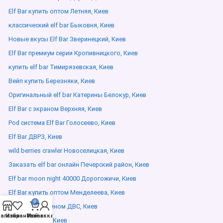
Elf Bar купить оптом Летняя, Киев
классический elf bar Быковня, Киев
Новые вкусы Elf Bar Зверинецкий, Киев
Elf Bar премиум серии Кропивницкого, Киев
купить elf bar Тимирязевская, Киев
Вейп купить Березняки, Киев
Оригинальный elf bar Катерины Белокур, Киев
Elf Bar с экраном Верхняя, Киев
Pod система Elf Bar Голосеево, Киев
Elf Bar ДВРЗ, Киев
wild berries crawler Новоселицкая, Киев
Заказать elf bar онлайн Печерский район, Киев
Elf bar moon night 40000 Дорогожичи, Киев
Elf Bar купить оптом Менделеева, Киев
0
Elf Bar с никотином ДВС, Киев
агазин
Избранное
Мой аккаунт
Заказ
elfliq Дарвина, Киев