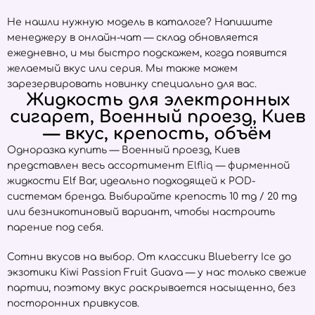
Не нашли нужную модель в каталоге? Напишите
менеджеру в онлайн-чат — склад обновляется
ежедневно, и мы быстро подскажем, когда появится
желаемый вкус или серия. Мы также можем
зарезервировать новинку специально для вас.
Жидкость для электронных
сигарет, Военный проезд, Киев
— вкус, крепость, объём
Одноразка купить — Военный проезд, Киев
представлен весь ассортимент
Elfliq
— фирменной
жидкости Elf Bar, идеально подходящей к POD-
системам бренда. Выбирайте крепость 10 mg / 20 mg
или безникотиновый вариант, чтобы настроить
парение под себя.
Сотни вкусов на выбор. От классики Blueberry Ice до
экзотики Kiwi Passion Fruit Guava — у нас только свежие
партии, поэтому вкус раскрывается насыщенно, без
посторонних привкусов.