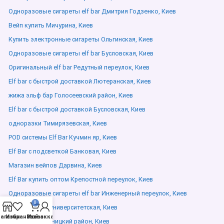
Одноразовые сигареты elf bar Дмитрия Годзенко, Киев
Вейп купить Мичурина, Киев
Купить электронные сигареты Ольгинская, Киев
Одноразовые сигареты elf bar Бусловская, Киев
Оригинальный elf bar Редутный переулок, Киев
Elf bar с быстрой доставкой Лютеранская, Киев
жижа эльф бар Голосеевский район, Киев
Elf bar с быстрой доставкой Бусловская, Киев
одноразки Тимирязевская, Киев
POD системы Elf Bar Кучмин яр, Киев
Elf Bar с подсветкой Банковая, Киев
Магазин вейпов Дарвина, Киев
Elf Bar купить оптом Крепостной переулок, Киев
Одноразовые сигареты elf bar Инженерный переулок, Киев
0
Вейпы Круглоуниверситетская, Киев
агазин
Избранное
Мой аккаунт
Заказ
elfliq 30ml Дарницкий район, Киев