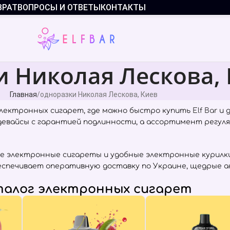
ВРАТ
ВОПРОСЫ И ОТВЕТЫ
КОНТАКТЫ
и Николая Лескова,
Главная
одноразки Николая Лескова, Киев
лектронных сигарет, где можно быстро купить
Elf Bar
и 
 девайсы с гарантией подлинности, а ассортимент регул
е электронные сигареты и удобные электронные курилки
беспечивает оперативную доставку по Украине, щедрые а
алог электронных сигарет