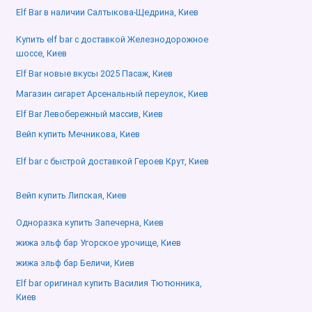
Elf Bar в наличии Салтыкова-Щедрина, Киев
Купить elf bar с доставкой Железнодорожное
шоссе, Киев
Elf Bar новые вкусы 2025 Пасаж, Киев
Магазин сигарет Арсенальный переулок, Киев
Elf Bar Левобережный массив, Киев
Вейп купить Мечникова, Киев
Elf bar с быстрой доставкой Героев Крут, Киев
Вейп купить Липская, Киев
Одноразка купить Запечерна, Киев
жижа эльф бар Угорское урочище, Киев
жижа эльф бар Беличи, Киев
Elf bar оригинал купить Василия Тютюнника,
Киев