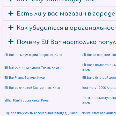
Есть ли у вас магазин в городе
Как убедиться в оригинальности
Почему Elf Bar настолько попу
Elf Bar премиум серии Лаврская, Киев
Elf Bar со скидкой Н
Elf Bar с подсветкой
Elf bar оригинал купить Тихая, Киев
Киев
Elf Bar Planet Беличи, Киев
Elf bar с быстрой дос
Elf Bar со скидкой Бастионная, Киев
lost mary 12000 Акад
Электронные курилк
elfliq 10ml Борщаговка, Киев
Киев
Одноразка купить Арсенальная площадь, Киев
жижа эльф бар Авиаг