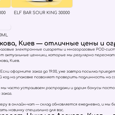
000
ELF BAR SOUR KING 30000
0ML
кова, Киев — отличные цены и о
разовые электронные сигареты и многоразовые POD-сист
ют актуальные ценники, которые мы регулярно пересма
ова, Киев.
сли оформите заказ до 19:00, уже завтра посылка приеде
ый код на упаковке позволяет проверить подлинность на 
 мы часто устраиваем распродажи и дарим бонусы пост
заказ.
ру в онлайн-чат — склад обновляется ежедневно, и мы б
ать новинку специально для вас.