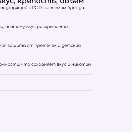
кус, крепость, объём
о подходящей к POD-системам бренда.
тии, поэтому вкус раскрывается
отная защита от протечек и детский
жности, что сохраняет вкус и никотин