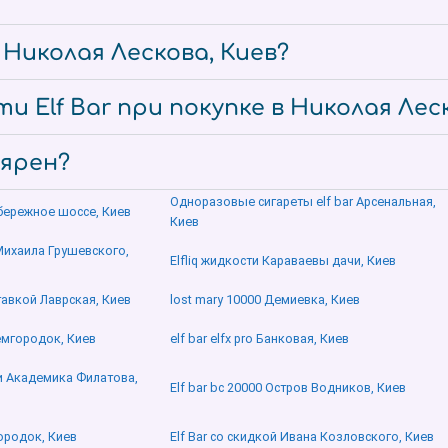
 Николая Лескова, Киев?
 Elf Bar при покупке в Николая Леск
лярен?
Одноразовые сигареты elf bar Арсенальная,
абережное шоссе, Киев
Киев
 Михаила Грушевского,
Elfliq жидкости Караваевы дачи, Киев
тавкой Лаврская, Киев
lost mary 10000 Демиевка, Киев
емгородок, Киев
elf bar elfx pro Банковая, Киев
и Академика Филатова,
Elf bar bc 20000 Остров Водников, Киев
ородок, Киев
Elf Bar со скидкой Ивана Козловского, Киев