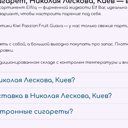
арет, Николая Лескова, Киев — в
ассортимент
Elfliq
— фирменной жидкости Elf Bar, идеальн
 вариант, чтобы настроить парение под себя.
отики Kiwi Passion Fruit Guava — у нас только свежие пар
взять с собой, а большой выгодно покупать про запас. Пл
ровки.
ндиционированном складе с контролем температуры и вла
колая Лескова, Киев?
тавка в Николая Лескова, Киев?
ектронные сигареты?