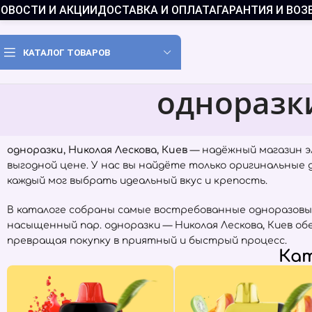
ОВОСТИ И АКЦИИ
ДОСТАВКА И ОПЛАТА
ГАРАНТИЯ И ВОЗ
КАТАЛОГ ТОВАРОВ
одноразк
одноразки, Николая Лескова, Киев
— надёжный магазин э
выгодной цене. У нас вы найдёте только оригинальные
каждый мог выбрать идеальный вкус и крепость.
В каталоге собраны самые востребованные одноразовы
насыщенный пар. одноразки — Николая Лескова, Киев о
превращая покупку в приятный и быстрый процесс.
Кат