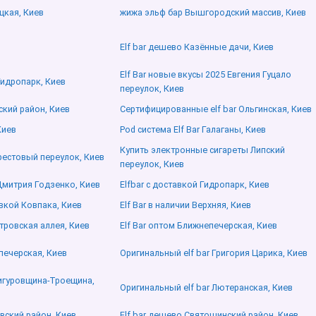
цкая, Киев
жижа эльф бар Вышгородский массив, Киев
Elf bar дешево Казённые дачи, Киев
Elf Bar новые вкусы 2025 Евгения Гуцало
Гидропарк, Киев
переулок, Киев
нский район, Киев
Сертифицированные elf bar Ольгинская, Киев
Киев
Pod система Elf Bar Галаганы, Киев
Купить электронные сигареты Липский
Крестовый переулок, Киев
переулок, Киев
 Дмитрия Годзенко, Киев
Elfbar с доставкой Гидропарк, Киев
авкой Ковпака, Киев
Elf Bar в наличии Верхняя, Киев
тровская аллея, Киев
Elf Bar оптом Ближнепечерская, Киев
епечерская, Киев
Оригинальный elf bar Григория Царика, Киев
Вигуровщина-Троещина,
Оригинальный elf bar Лютеранская, Киев
овский район, Киев
Elf bar дешево Святошинский район, Киев