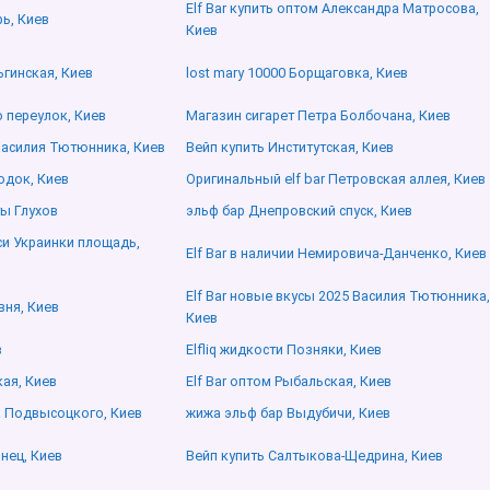
Elf Bar купить оптом Александра Матросова,
рь, Киев
Киев
льгинская, Киев
lost mary 10000 Борщаговка, Киев
 переулок, Киев
Магазин сигарет Петра Болбочана, Киев
 Василия Тютюнника, Киев
Вейп купить Институтская, Киев
одок, Киев
Оригинальный elf bar Петровская аллея, Киев
ы Глухов
эльф бар Днепровский спуск, Киев
Леси Украинки площадь,
Elf Bar в наличии Немировича-Данченко, Киев
Elf Bar новые вкусы 2025 Василия Тютюнника,
вня, Киев
Киев
в
Elfliq жидкости Позняки, Киев
кая, Киев
Elf Bar оптом Рыбальская, Киев
 Подвысоцкого, Киев
жижа эльф бар Выдубичи, Киев
инец, Киев
Вейп купить Салтыкова-Щедрина, Киев