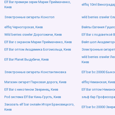
Elf Bar премиум серии Марии Приймаченко,
elfliq 10ml Винограда
Киев
Электронные сигареты Конотоп
wild berries crawler О
elfliq Черногорская, Киев
Вейпы Евгения Гуцало
Wild berries crawler Дорогожичи, Киев
Elf Bar с подсветкой
Elf Bar с экраном Марии Приймаченко, Киев
Вейп шоп Академгор
Elf Bar оптом Академика Богомольца, Киев
Электронные сигарет
wild berries crawler 
Elf Bar Planet Выдубичи, Киев
Киев
Электронные сигареты Константиновка
Elf bar bc 20000 Быко
Магазин сигарет Парковая дорога, Киев
elfliq Неманская, Кие
Elf Bar с никотином Зверинец, Киев
Elf Bar оптом Неманс
Pod система Elf Bar Кинь-Грусть, Киев
эльф бар Профессора
Заказать elf bar онлайн Игоря Брановицкого,
Elf bar bc 20000 Звер
Киев