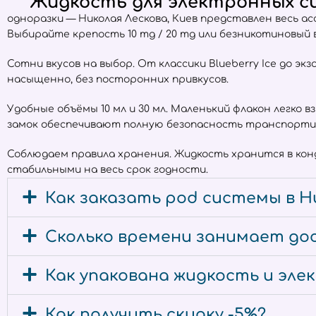
Жидкость для электронных сиг
одноразки — Николая Лескова, Киев представлен весь 
Выбирайте крепость 10 mg / 20 mg или безникотиновый
Сотни вкусов на выбор. От классики Blueberry Ice до экз
насыщенно, без посторонних привкусов.
Удобные объёмы 10 мл и 30 мл. Маленький флакон легко 
замок обеспечивают полную безопасность транспорти
Соблюдаем правила хранения. Жидкость хранится в ко
стабильными на весь срок годности.
Как заказать pod системы в Ни
Сколько времени занимает дос
Как упакована жидкость и эл
Как получить скидку -5%?