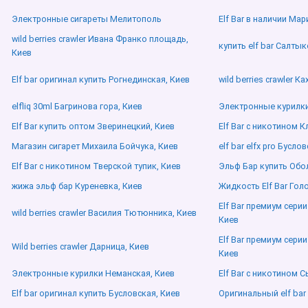
Электронные сигареты Мелитополь
Elf Bar в наличии Ма
wild berries crawler Ивана Франко площадь,
купить elf bar Салты
Киев
Elf bar оригинал купить Рогнединская, Киев
wild berries crawler К
elfliq 30ml Багринова гора, Киев
Электронные курилки
Elf Bar купить оптом Зверинецкий, Киев
Elf Bar с никотином К
Магазин сигарет Михаила Бойчука, Киев
elf bar elfx pro Бусло
Elf Bar с никотином Тверской тупик, Киев
Эльф Бар купить Обо
жижа эльф бар Куреневка, Киев
Жидкость Elf Bar Гол
Elf Bar премиум сери
wild berries crawler Василия Тютюнника, Киев
Киев
Elf Bar премиум сери
Wild berries crawler Дарница, Киев
Киев
Электронные курилки Неманская, Киев
Elf Bar с никотином С
Elf bar оригинал купить Бусловская, Киев
Оригинальный elf bar