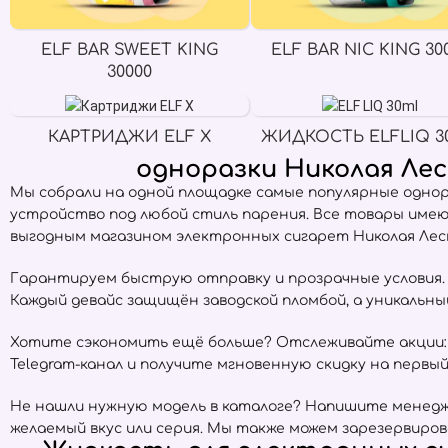
ELF BAR SWEET KING
ELF BAR NIC KING 30
30000
КАРТРИДЖИ ELF X
ЖИДКОСТЬ ELFLIQ 3
одноразки Николая Лес
Мы собрали на одной площадке самые популярные одно
устройство под любой стиль парения. Все товары име
выгодным магазином электронных сигарет Николая Леск
Гарантируем быструю отправку и прозрачные условия. Е
Каждый девайс защищён заводской пломбой, а уникальн
Хотите сэкономить ещё больше? Отслеживайте акции:
Telegram-канал и получите мгновенную скидку на первый 
Не нашли нужную модель в каталоге? Напишите менедже
желаемый вкус или серия. Мы также можем зарезервиров