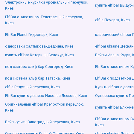
Электронные курилки Арсенальный переулок,
купить elf bar Выдуби
Киев
Elf Bar с никотином Телеграфный переулок,
elfliq Печерск, Киев
Киев
Elf Bar Planet Гидропарк, Киев
классический elf bar 
одноразки Салтыкова-Щедрина, Киев
elf bar ukraine Десня
купить elf bar Катерины Белокур, Киев
Вейпы Ивана Кудри, 
под система эльф бар Соцгород, Киев
Elf Bar с никотином 
под система эльф бар Татарка, Киев
Elf Bar с подсветкой
elfliq Редутный переулок, Киев
Купить elf bar с дост
Elf Bar купить дешево Николая Лескова, Киев
Одноразка купить Пе
Оригинальный elf bar Крепостной переулок,
купить elf bar Ближн
Киев
Elf Bar с никотином 
Вейп купить Виноградный переулок, Киев
Киев
Одноразка купить Князей Острожских, Киев
elf bar ukraine Днепр