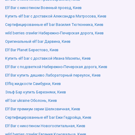
Elf Bar с никотином Военный проезд, Киев
Купить elf bar с доставкой Александра Матросова, Киев
Сертифицированные elf bar Василия Тютюнника, Киев
wild berries crawler Набережно-Печерская дорога, Киев
Оригинальный elf bar Дарвина, Киев
Elf Bar Planet Берестово, Киев
Купить elf bar с доставкой Ивана Мазепы, Киев
Elf Bar с подсветкой Набережно-Печерская дорога, Киев
Elf Bar купить дешево Лабораторный переулок, Киев
Elfliq жидкости Самбурки, Киев
Эльф Бар купить Березняки, Киев
elf bar ukraine Оболонь, Киев
Elf Bar премиум серии Шелковичная, Киев
Сертифицированные elf bar Ежи Гедройца, Киев
Elf Bar с никотином Новогоспитальная, Киев
wild berries crawler Евгения Коновальца, Киев