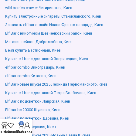
wild berries crawler Чигиринская, Киев
Купить электронные сигареты Станиславского, Киев
Заказать elf bar онлайн Ивана Франко площадь, Киев
Elf Bar с никотином Шевченковский район, Киев
Магазин вейпов Добролюбова, Киев
Вейп купить Бастионный, Киев
Купить elf bar с доставкой Зверинецкая, Киев
elf bar combo Виноградарь, Киев
elf bar combo Китаево, Киев
Elf Bar новые вкусы 2025 Леонида Первомайского, Киев
Купить elf bar с доставкой Петра Болбочана, Киев
Elf Bar с подсветкой Лаврская, Киев
Elf bar bc 20000 Шулявка, Киев
Elf Bar с подсветкой Дарвина, Киев
0
купить elf bar Верхняя, Киев
агазин
Избранное
Мой аккаунт
Заказ
Elf Bar новые вкусы 2025 Иоанна Павла ІІ, Киев