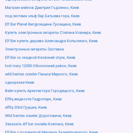
Магазин вейпов Дмитрия Годзенко, Киев
под система эльф бар Батыева гора, Киев
Elf Bar Planet Вигуровщина-Троещина, Киев
Купить электронные сигареты Степана Ковнира, Киев
Elf Bar купить дешево Александра Копыленко, Киев
Электронные сигареты Заставна
Elf Bar со скидкой Кловский спуск, Киев
lost mary 12000 Оболонский район, Киев
wild berries crawler Панаса Мирного, Киев
одноразки Киев
Вейп купить Архитектора Городецкого, Киев
Elfliq жидкости Гидропарк, Киев
elfliq 30ml Грушки, Киев
Wild berries crawler Дорогожичи, Киев
Заказать elf bar онлайн Ковпака, Киев
Elf Bar с подсветкой Михаила Заднепровского, Киев