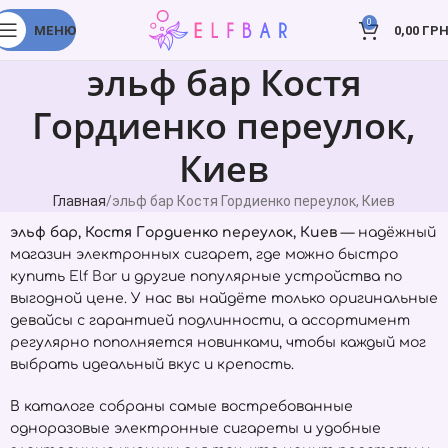
0
МЕНЮ
0,00
ГРН
эльф бар Костя
Гордиенко переулок,
Киев
Главная
эльф бар Костя Гордиенко переулок, Киев
эльф бар, Костя Гордиенко переулок, Киев
— надёжный
магазин электронных сигарет, где можно быстро
купить
Elf Bar
и другие популярные устройства по
выгодной цене. У нас вы найдёте только оригинальные
девайсы с гарантией подлинности, а ассортимент
регулярно пополняется новинками, чтобы каждый мог
выбрать идеальный вкус и крепость.
В каталоге собраны самые востребованные
одноразовые электронные сигареты и удобные