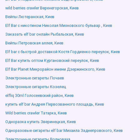
wild berries crawler Верхнегорская, Киев
Вейпы Лютеранская, Киев
Elf Bar с никотином Николая Михновского бульвар , Киев
Заказать elf bar онлайн Рыбальская, Киев
Вейпы Петровская аллея, Киев
Elf bar с быстрой доставкой Костя Гордиенко переулок, Киев
Elf Bar купить оптом Кургановский переулок, Киев
Elf Bar Planet Микрорайон имени Дзержинского, Киев
Электронные сигареты Почаев
Электронные сигареты Козелец
elfliq 30ml Голосеевский район, Киев
купить elf bar Андрея Первозванного площадь, Киев
Wild berries crawler Татарка, Киев
Одноразка купить Зверинецкая, Киев
Одноразовые сигареты elf bar Михаила Заднепровского, Киев
Электронные сигареты Волноваха