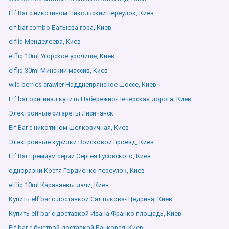
Elf Bar с никотином Никольский переулок, Киев
elf bar combo Батыева гора, Киев
elfliq Менделеева, Киев
elfliq 10ml Угорское урочище, Киев
elfliq 30ml Минский массив, Киев
wild berries crawler Надднепрянское шоссе, Киев
Elf bar оригинал купить Набережно-Печерская дорога, Киев
Электронные сигареты Лисичанск
Elf Bar с никотином Шелковичная, Киев
Электронные курилки Войсковой проезд, Киев
Elf Bar премиум серии Сергея Гусовского, Киев
одноразки Костя Гордиенко переулок, Киев
elfliq 10ml Караваевы дачи, Киев
Купить elf bar с доставкой Салтыкова-Щедрина, Киев
Купить elf bar с доставкой Ивана Франко площадь, Киев
Elf bar с быстрой доставкой Банковая, Киев