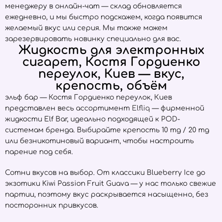
менеджеру в онлайн-чат — склад обновляется
ежедневно, и мы быстро подскажем, когда появится
желаемый вкус или серия. Мы также можем
зарезервировать новинку специально для вас.
Жидкость для электронных
сигарет, Костя Гордиенко
переулок, Киев — вкус,
крепость, объём
эльф бар — Костя Гордиенко переулок, Киев
представлен весь ассортимент
Elfliq
— фирменной
жидкости Elf Bar, идеально подходящей к POD-
системам бренда. Выбирайте крепость 10 mg / 20 mg
или безникотиновый вариант, чтобы настроить
парение под себя.
Сотни вкусов на выбор. От классики Blueberry Ice до
экзотики Kiwi Passion Fruit Guava — у нас только свежие
партии, поэтому вкус раскрывается насыщенно, без
посторонних привкусов.