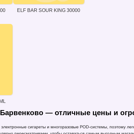
000
ELF BAR SOUR KING 30000
ML
 Барвенково — отличные цены и ог
лектронные сигареты и многоразовые POD-системы, поэтому легк
гулярно пересматриваем, чтобы оставаться самым выгодным магази