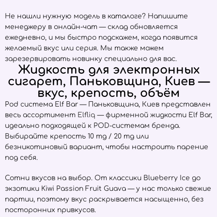
Не нашли нужную модель в каталоге? Напишите
менеджеру в онлайн-чат — склад обновляется
ежедневно, и мы быстро подскажем, когда появится
желаемый вкус или серия. Мы также можем
зарезервировать новинку специально для вас.
Жидкость для электронных
сигарет, Паньковщина, Киев —
вкус, крепость, объём
Pod система Elf Bar — Паньковщина, Киев представлен
весь ассортимент
Elfliq
— фирменной жидкости Elf Bar,
идеально подходящей к POD-системам бренда.
Выбирайте крепость 10 mg / 20 mg или
безникотиновый вариант, чтобы настроить парение
под себя.
Сотни вкусов на выбор. От классики Blueberry Ice до
экзотики Kiwi Passion Fruit Guava — у нас только свежие
партии, поэтому вкус раскрывается насыщенно, без
посторонних привкусов.