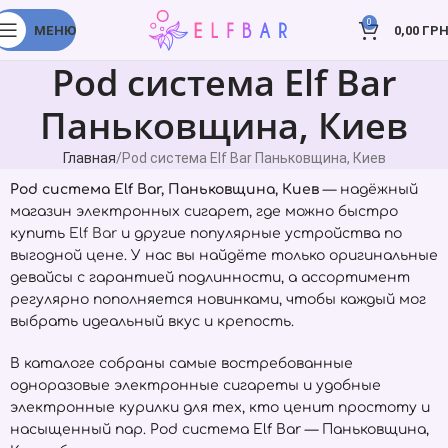
0
МЕНЮ
0,00
ГРН
Pod система Elf Bar
Паньковщина, Киев
Главная
Pod система Elf Bar Паньковщина, Киев
Pod система Elf Bar, Паньковщина, Киев
— надёжный
магазин электронных сигарет, где можно быстро
купить
Elf Bar
и другие популярные устройства по
выгодной цене. У нас вы найдёте только оригинальные
девайсы с гарантией подлинности, а ассортимент
регулярно пополняется новинками, чтобы каждый мог
выбрать идеальный вкус и крепость.
В каталоге собраны самые востребованные
одноразовые электронные сигареты и удобные
электронные курилки для тех, кто ценит простоту и
насыщенный пар. Pod система Elf Bar — Паньковщина,