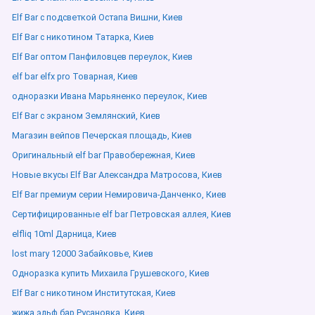
Elf Bar с подсветкой Остапа Вишни, Киев
Elf Bar с никотином Татарка, Киев
Elf Bar оптом Панфиловцев переулок, Киев
elf bar elfx pro Товарная, Киев
одноразки Ивана Марьяненко переулок, Киев
Elf Bar с экраном Землянский, Киев
Магазин вейпов Печерская площадь, Киев
Оригинальный elf bar Правобережная, Киев
Новые вкусы Elf Bar Александра Матросова, Киев
Elf Bar премиум серии Немировича-Данченко, Киев
Сертифицированные elf bar Петровская аллея, Киев
elfliq 10ml Дарница, Киев
lost mary 12000 Забайковье, Киев
Одноразка купить Михаила Грушевского, Киев
Elf Bar с никотином Институтская, Киев
жижа эльф бар Русановка, Киев