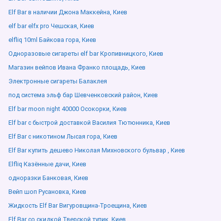
Elf Bar в наличии Джона Маккейна, Киев
elf bar elfx pro Чешская, Киев
elfliq 10ml Байкова гора, Киев
Одноразовые сигареты elf bar Кропивницкого, Киев
Магазин вейпов Ивана Франко площадь, Киев
Электронные сигареты Балаклея
под система эльф бар Шевченковский район, Киев
Elf bar moon night 40000 Осокорки, Киев
Elf bar с быстрой доставкой Василия Тютюнника, Киев
Elf Bar с никотином Лысая гора, Киев
Elf Bar купить дешево Николая Михновского бульвар , Киев
Elfliq Казённые дачи, Киев
одноразки Банковая, Киев
Вейп шоп Русановка, Киев
Жидкость Elf Bar Вигуровщина-Троещина, Киев
Elf Bar со скидкой Тверской тупик, Киев