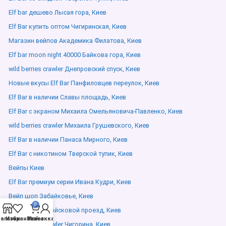
Elf bar дешево Лысая гора, Киев
Elf Bar купить оптом Чигиринская, Киев
Магазин вейпов Академика Филатова, Киев
Elf bar moon night 40000 Байкова гора, Киев
wild berries crawler Днепровский спуск, Киев
Новые вкусы Elf Bar Панфиловцев переулок, Киев
Elf Bar в наличии Славы площадь, Киев
Elf Bar с экраном Михаила Омельяновича-Павленко, Киев
wild berries crawler Михаила Грушевского, Киев
Elf Bar в наличии Панаса Мирного, Киев
Elf Bar с никотином Тверской тупик, Киев
Вейпы Киев
Elf Bar премиум серии Ивана Кудри, Киев
Вейп шоп Забайковье, Киев
0
Вейп купить Войсковой проезд, Киев
агазин
Избранное
Мой аккаунт
Заказ
wild berries crawler Чигорина, Киев