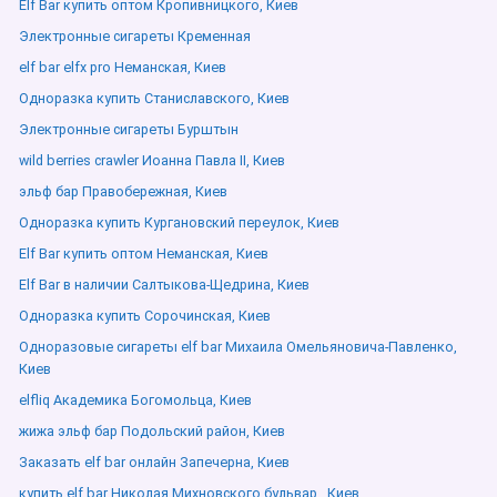
Elf Bar купить оптом Кропивницкого, Киев
Электронные сигареты Кременная
elf bar elfx pro Неманская, Киев
Одноразка купить Станиславского, Киев
Электронные сигареты Бурштын
wild berries crawler Иоанна Павла ІІ, Киев
эльф бар Правобережная, Киев
Одноразка купить Кургановский переулок, Киев
Elf Bar купить оптом Неманская, Киев
Elf Bar в наличии Салтыкова-Щедрина, Киев
Одноразка купить Сорочинская, Киев
Одноразовые сигареты elf bar Михаила Омельяновича-Павленко,
Киев
elfliq Академика Богомольца, Киев
жижа эльф бар Подольский район, Киев
Заказать elf bar онлайн Запечерна, Киев
купить elf bar Николая Михновского бульвар , Киев