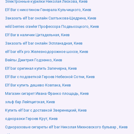
Электронные курилки Николая Лескова, Киев
Elf Bar с никотином Генерала Кульчицкого, Киев
Заказать elf bar онлайн Салтыкова-Щедрина, Киев
wild berries crawler Профессора Подвысоцкого, Киев
Elf Bar в наличии Цитадельная, Киев
Заказать elf bar онлайн Эспланадная, Киев
elf bar elfx pro Железнодорожное шоссе, Киев
Вейпы Дмитрия Годзенко, Киев
Elf bar оригинал купить Запечерна, Киев
Elf Bar с подсветкой Героев Небесной Сотни, Киев
Elf Bar купить дешево Ковпака, Киев
Магазин сигарет Ивана Франко площадь, Киев
эльф бар Лейпцигская, Киев
Купить elf bar с доставкой Зверинецкий, Киев
одноразки Героев Крут, Киев
Одноразовые сигареты elf bar Николая Михновского бульвар , Киев