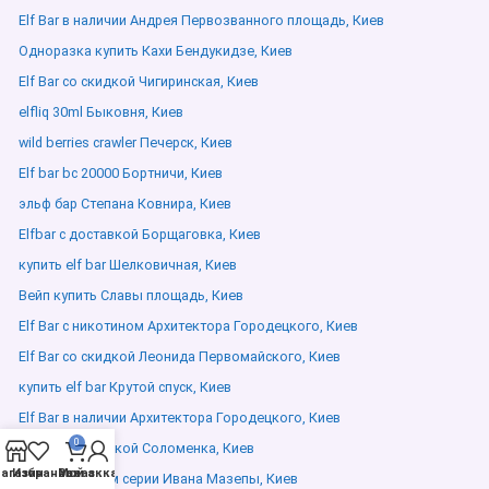
Elf Bar в наличии Андрея Первозванного площадь, Киев
Одноразка купить Кахи Бендукидзе, Киев
Elf Bar со скидкой Чигиринская, Киев
elfliq 30ml Быковня, Киев
wild berries crawler Печерск, Киев
Elf bar bc 20000 Бортничи, Киев
эльф бар Степана Ковнира, Киев
Elfbar с доставкой Борщаговка, Киев
купить elf bar Шелковичная, Киев
Вейп купить Славы площадь, Киев
Elf Bar с никотином Архитектора Городецкого, Киев
Elf Bar со скидкой Леонида Первомайского, Киев
купить elf bar Крутой спуск, Киев
Elf Bar в наличии Архитектора Городецкого, Киев
0
Elfbar с доставкой Соломенка, Киев
агазин
Избранное
Мой аккаунт
Заказ
Elf Bar премиум серии Ивана Мазепы, Киев