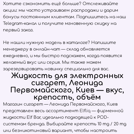
Хотите сэкономить ещё больше? Отслеживайте
акции: мы часто устраиваем распродажи и дарим
бонусы постоянным клиентам. Подпишитесь на наш
Telegram-канал и получите мгновенную скидку на
первый заказ.
Не нашли нужную модель в каталоге? Напишите
менеджеру в онлайн-чат — склад обновляется
ежедневно, и мы быстро подскажем, когда появится
желаемый вкус или серия. Мы также можем
зарезервировать новинку специально для вас.
Жидкость для электронных
сигарет, Леонида
Первомайского, Киев — вкус,
крепость, объём
Магазин сигарет — Леонида Первомайского, Киев
представлен весь ассортимент
Elfliq
— фирменной
жидкости Elf Bar, идеально подходящей к POD-
системам бренда. Выбирайте крепость 10 mg / 20 mg
или безникотиновый вариант, чтобы настроить