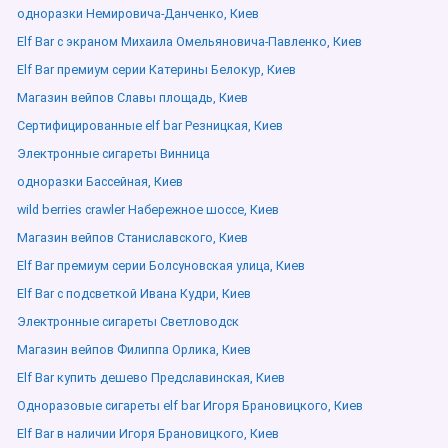
одноразки Немировича-Данченко, Киев
Elf Bar с экраном Михаила Омельяновича-Павленко, Киев
Elf Bar премиум серии Катерины Белокур, Киев
Магазин вейпов Славы площадь, Киев
Сертифицированные elf bar Резницкая, Киев
Электронные сигареты Винница
одноразки Бассейная, Киев
wild berries crawler Набережное шоссе, Киев
Магазин вейпов Станиславского, Киев
Elf Bar премиум серии Болсуновская улица, Киев
Elf Bar с подсветкой Ивана Кудри, Киев
Электронные сигареты Светловодск
Магазин вейпов Филиппа Орлика, Киев
Elf Bar купить дешево Предславинская, Киев
Одноразовые сигареты elf bar Игоря Брановицкого, Киев
Elf Bar в наличии Игоря Брановицкого, Киев