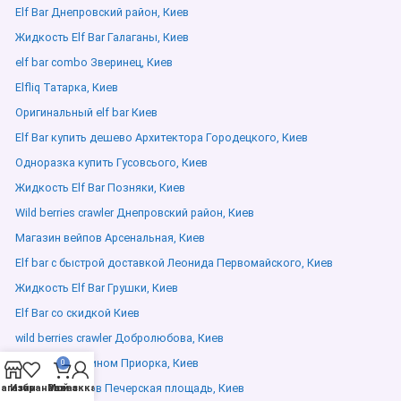
Elf Bar Днепровский район, Киев
Жидкость Elf Bar Галаганы, Киев
elf bar combo Зверинец, Киев
Elfliq Татарка, Киев
Оригинальный elf bar Киев
Elf Bar купить дешево Архитектора Городецкого, Киев
Одноразка купить Гусовсього, Киев
Жидкость Elf Bar Позняки, Киев
Wild berries crawler Днепровский район, Киев
Магазин вейпов Арсенальная, Киев
Elf bar с быстрой доставкой Леонида Первомайского, Киев
Жидкость Elf Bar Грушки, Киев
Elf Bar со скидкой Киев
wild berries crawler Добролюбова, Киев
Elf Bar с никотином Приорка, Киев
0
Магазин вейпов Печерская площадь, Киев
агазин
Избранное
Мой аккаунт
Заказ