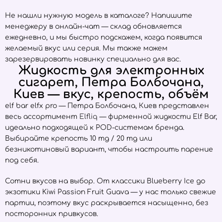
Не нашли нужную модель в каталоге? Напишите
менеджеру в онлайн-чат — склад обновляется
ежедневно, и мы быстро подскажем, когда появится
желаемый вкус или серия. Мы также можем
зарезервировать новинку специально для вас.
Жидкость для электронных
сигарет, Петра Болбочана,
Киев — вкус, крепость, объём
elf bar elfx pro — Петра Болбочана, Киев представлен
весь ассортимент
Elfliq
— фирменной жидкости Elf Bar,
идеально подходящей к POD-системам бренда.
Выбирайте крепость 10 mg / 20 mg или
безникотиновый вариант, чтобы настроить парение
под себя.
Сотни вкусов на выбор. От классики Blueberry Ice до
экзотики Kiwi Passion Fruit Guava — у нас только свежие
партии, поэтому вкус раскрывается насыщенно, без
посторонних привкусов.