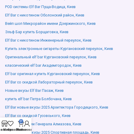
POD системы Elf Bar Пуща-Водица, Киев
Elf Bar с никотином Оболонский район, Киев
Вейп шоп Микрорайон имени Дзержинского, Киев
Эльф Бар купить Борщаговка, Киев
Elf Bar с никотином Инженерный переулок, Киев
Купить электронные сигареты Кургановский переулок, Киев
Оригинальный elf bar Кургановский переулок, Киев
классический elf bar Академгородок, Киев
Elf bar оригинал купить Кургановский переулок, Киев
Elf Bar со скидкой Лабораторный переулок, Киев
Новые вкусы Elf Bar Пасаж, Киев
купить elf bar Петра Болбочана, Киев
Elf Bar новые вкусы 2025 Архитектора Городецкого, Киев
Elf Bar со скидкой Гусовського, Киев
0
Elf Bar в наличии Генерала Алмазова, Киев
агазин
Избранное
Мой аккаунт
Заказ
Elf Bar новые вкусы 2025 Спортивная площадь, Киев