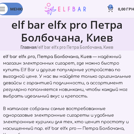
0
МЕНЮ
0,00
ГРН
elf bar elfx pro Петра
Болбочана, Киев
Главная
elf bar elfx pro Петра Болбочана, Киев
elf bar elfx pro, Петра Болбочана, Киев
— надёжный
магазин электронных сигарет, где можно быстро
купить
Elf Bar
и другие популярные устройства по
выгодной цене. У нас вы найдёте только оригинальные
девайсы с гарантией подлинности, а ассортимент
регулярно пополняется новинками, чтобы каждый мог
выбрать идеальный вкус и крепость.
В каталоге собраны самые востребованные
одноразовые электронные сигареты и удобные
электронные курилки для тех, кто ценит простоту и
насыщенный пар. elf bar elfx pro — Петра Болбочана,