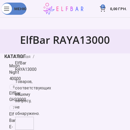
0
МЕНЮ
0,00
ГРН.
ElfBar RAYA13000
КАТАЛОГ
Главная
ElfBar
Moon
RAYA13000
Night
40000
Товаров,
8
соответствующих
ElfBar
вашему
GH33000
запросу,
не
7
обнаружено.
Elf
Bar
E-