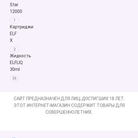
Star
Мы
12000
предлагаем
быструю
1
доставку
Картриджи
по
ELF
всей
X
Украине
2
и
Жидкость
возможность
ELFLIQ
самовывоза
30ml
в
26
Киеве.
Почему
САЙТ ПРЕДНАЗНАЧЕН ДЛЯ
ЛИЦ
,
ДОСТИГШИХ
18 ЛЕТ.
стоит
ЭТОТ
ИНТЕРНЕТ
-
МАГАЗИН
СОДЕРЖИТ ТОВАРЫ ДЛЯ
выбрать
СОВЕРШЕННОЛЕТНИХ.
Elfbar
BC