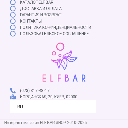
КАТАЛОГ ELF BAR
13000?
ДОСТАВКА И ОПЛАТА
ГАРАНТИЯ И ВОЗВРАТ
Большая
КОНТАКТЫ
емкость
ПОЛИТИКА КОНФИДЕНЦИАЛЬНОСТИ
на
ПОЛЬЗОВАТЕЛЬСКОЕ СОГЛАШЕНИЕ
13000
затяжек
Возможность
подзарядки
через
Type-
C
Широкий
(073) 317-48-17
выбор
ЙОРДАНСКАЯ, 20, КИЕВ, 02000
вкусов
RU
Компактный
и
стильный
Интернет магазин ELF BAR SHOP 2010-2025.