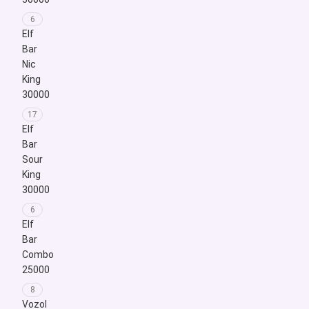
Добро
6
пожаловать
Elf
в
Bar
Elfbar
Nic
Store
King
Украина
30000
—
17
ваш
Elf
надежный
Bar
источник
Sour
оригинальных
King
электронных
30000
сигарет
6
Elfbar
Elf
BC
Bar
13000
Combo
по
25000
самым
выгодным
8
Vozol
ценам.