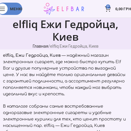
0
МЕНЮ
0,00
ГРН
elfliq Ежи Гедройца,
Киев
Главная
elfliq Ежи Гедройца, Киев
elfliq, Ежи Гедройца, Киев
— надёжный магазин
электронных сигарет, где можно быстро купить
Elf
Bar
и другие популярные устройства по выгодной
цене. У нас вы найдёте только оригинальные девайсы
с гарантией подлинности, а ассортимент регулярно
пополняется новинками, чтобы каждый мог выбрать
идеальный вкус и крепость.
В каталоге собраны самые востребованные
одноразовые электронные сигареты и удобные
электронные курилки для тех, кто ценит простоту и
насыщенный пар. elfliq — Ежи Гедройца, Киев