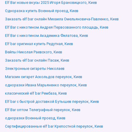
Elf Bar новые вкусы 2025 Игоря Брановицкого, Киев
Одноразка купить Военный проезд, Киев
Заказать elf bar онлайн Михаила Омельяновича-Павленко, Киев
Elf Bar с никотином Андрея Первозванного площадь, Киев
Elf Bar с никотином Академика Филатова, Киев
Elf bar оригинал купить Редутная, Киев
Вейпы Николая Раевского, Киев
Заказать elf bar онлайн Пасаж, Киев
Электронные сигареты Николаев
Магазин сигарет Аскольдов переулок, Киев
одноразки Ивана Марьяненко переулок, Киев
классический elf bar Рембаза, Киев
Elf bar с быстрой доставкой Бутышев переулок, Киев
Elf Bar оптом Телеграфный переулок, Киев
одноразки Военный проезд, Киев
Сертифицированные elf bar Крепостной переулок, Киев