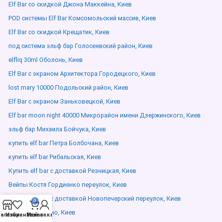
Elf Bar со скидкой Джона Маккейна, Киев
POD системы Elf Bar Комсомольский массив, Киев
Elf Bar со скидкой Крещатик, Киев
под система эльф бар Голосеевский район, Киев
elfliq 30ml Оболонь, Киев
Elf Bar с экраном Архитектора Городецкого, Киев
lost mary 10000 Подольский район, Киев
Elf Bar с экраном Заньковецкой, Киев
Elf bar moon night 40000 Микрорайон имени Дзержинского, Киев
эльф бар Михаила Бойчука, Киев
купить elf bar Петра Болбочана, Киев
купить elf bar Рибальская, Киев
Купить elf bar с доставкой Резницкая, Киев
Вейпы Костя Гордиенко переулок, Киев
Купить elf bar с доставкой Новопечерский переулок, Киев
0
Elfliq Святошино, Киев
агазин
Избранное
Мой аккаунт
Заказ