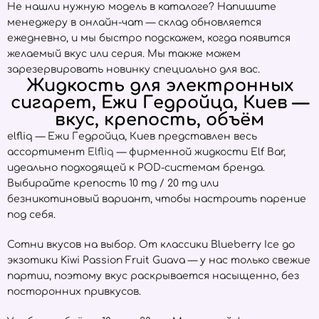
Не нашли нужную модель в каталоге? Напишите
менеджеру в онлайн-чат — склад обновляется
ежедневно, и мы быстро подскажем, когда появится
желаемый вкус или серия. Мы также можем
зарезервировать новинку специально для вас.
Жидкость для электронных
сигарет, Ежи Гедройца, Киев —
вкус, крепость, объём
elfliq — Ежи Гедройца, Киев представлен весь
ассортимент
Elfliq
— фирменной жидкости Elf Bar,
идеально подходящей к POD-системам бренда.
Выбирайте крепость 10 mg / 20 mg или
безникотиновый вариант, чтобы настроить парение
под себя.
Сотни вкусов на выбор. От классики Blueberry Ice до
экзотики Kiwi Passion Fruit Guava — у нас только свежие
партии, поэтому вкус раскрывается насыщенно, без
посторонних привкусов.