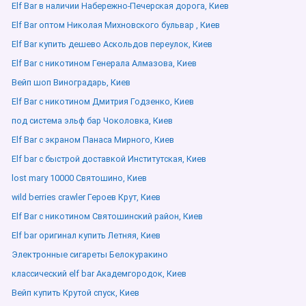
Elf Bar в наличии Набережно-Печерская дорога, Киев
Elf Bar оптом Николая Михновского бульвар , Киев
Elf Bar купить дешево Аскольдов переулок, Киев
Elf Bar с никотином Генерала Алмазова, Киев
Вейп шоп Виноградарь, Киев
Elf Bar с никотином Дмитрия Годзенко, Киев
под система эльф бар Чоколовка, Киев
Elf Bar с экраном Панаса Мирного, Киев
Elf bar с быстрой доставкой Институтская, Киев
lost mary 10000 Святошино, Киев
wild berries crawler Героев Крут, Киев
Elf Bar с никотином Святошинский район, Киев
Elf bar оригинал купить Летняя, Киев
Электронные сигареты Белокуракино
классический elf bar Академгородок, Киев
Вейп купить Крутой спуск, Киев