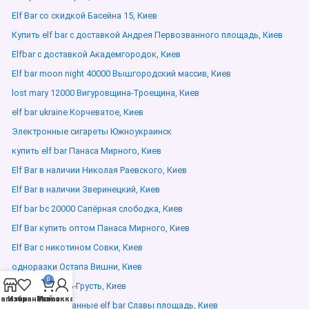
Elf Bar со скидкой Басейна 15, Киев
Купить elf bar с доставкой Андрея Первозванного площадь, Киев
Elfbar с доставкой Академгородок, Киев
Elf bar moon night 40000 Вышгородский массив, Киев
lost mary 12000 Вигуровщина-Троещина, Киев
elf bar ukraine Корчеватое, Киев
Электронные сигареты Южноукраинск
купить elf bar Панаса Мирного, Киев
Elf Bar в наличии Николая Раевского, Киев
Elf Bar в наличии Зверинецкий, Киев
Elf bar bc 20000 Сапёрная слободка, Киев
Elf Bar купить оптом Панаса Мирного, Киев
Elf Bar с никотином Совки, Киев
одноразки Остапа Вишни, Киев
0
Вейп шоп Кинь-Грусть, Киев
агазин
Избранное
Мой аккаунт
Заказ
Сертифицированные elf bar Славы площадь, Киев