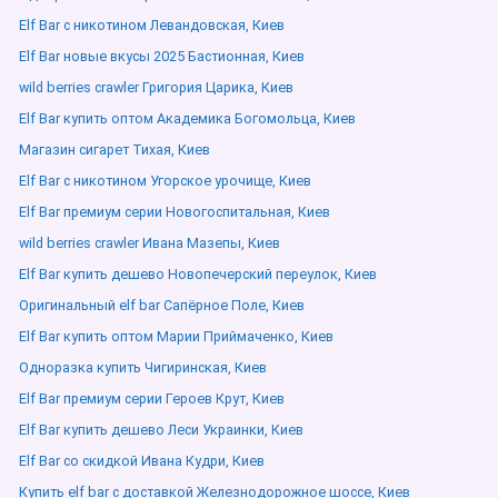
Elf Bar с никотином Левандовская, Киев
Elf Bar новые вкусы 2025 Бастионная, Киев
wild berries crawler Григория Царика, Киев
Elf Bar купить оптом Академика Богомольца, Киев
Магазин сигарет Тихая, Киев
Elf Bar с никотином Угорское урочище, Киев
Elf Bar премиум серии Новогоспитальная, Киев
wild berries crawler Ивана Мазепы, Киев
Elf Bar купить дешево Новопечерский переулок, Киев
Оригинальный elf bar Сапёрное Поле, Киев
Elf Bar купить оптом Марии Приймаченко, Киев
Одноразка купить Чигиринская, Киев
Elf Bar премиум серии Героев Крут, Киев
Elf Bar купить дешево Леси Украинки, Киев
Elf Bar со скидкой Ивана Кудри, Киев
Купить elf bar с доставкой Железнодорожное шоссе, Киев