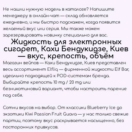
Не нашли нужную модель в каталоге? Напишите
менеджеру в онлайн-чат — склад обновляется
ежедневно, и мы быстро подскажем, когда появится
желаемый вкус или серия. Мы также можем
зарезервировать новинку специально для вас.
Жидкость для электронных
сигарет, Кахи Бендукидзе, Киев
— вкус, крепость, объём
Магазин вейпов — Кахи Бендукидзе, Киев представлен
весь ассортимент
Elfliq
— фирменной жидкости Elf Bar,
идеально подходящей к POD-системам бренда.
Выбирайте крепость 10 mg / 20 mg или
безникотиновый вариант, чтобы настроить парение
под себя.
Сотни вкусов на выбор. От классики Blueberry Ice до
экзотики Kiwi Passion Fruit Guava — у нас только свежие
партии, поэтому вкус раскрывается насыщенно, без
посторонних привкусов.