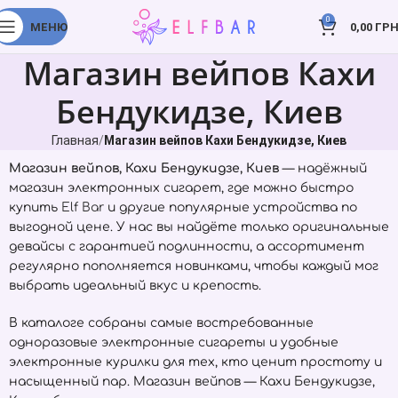
0
МЕНЮ
0,00
ГРН
Магазин вейпов Кахи
Бендукидзе, Киев
Главная
Магазин вейпов Кахи Бендукидзе, Киев
Магазин вейпов, Кахи Бендукидзе, Киев
— надёжный
магазин электронных сигарет, где можно быстро
купить
Elf Bar
и другие популярные устройства по
выгодной цене. У нас вы найдёте только оригинальные
девайсы с гарантией подлинности, а ассортимент
регулярно пополняется новинками, чтобы каждый мог
выбрать идеальный вкус и крепость.
В каталоге собраны самые востребованные
одноразовые электронные сигареты и удобные
электронные курилки для тех, кто ценит простоту и
насыщенный пар. Магазин вейпов — Кахи Бендукидзе,