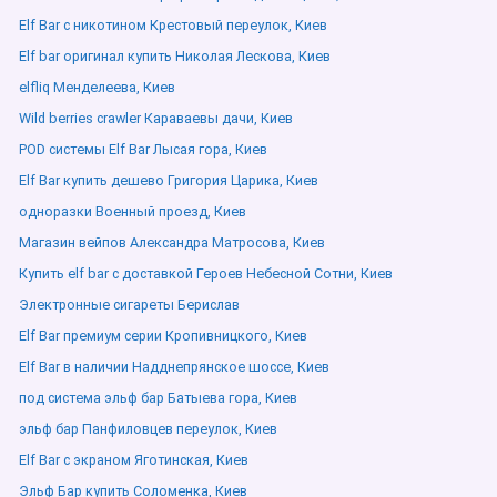
Elf Bar с никотином Крестовый переулок, Киев
Elf bar оригинал купить Николая Лескова, Киев
elfliq Менделеева, Киев
Wild berries crawler Караваевы дачи, Киев
POD системы Elf Bar Лысая гора, Киев
Elf Bar купить дешево Григория Царика, Киев
одноразки Военный проезд, Киев
Магазин вейпов Александра Матросова, Киев
Купить elf bar с доставкой Героев Небесной Сотни, Киев
Электронные сигареты Берислав
Elf Bar премиум серии Кропивницкого, Киев
Elf Bar в наличии Надднепрянское шоссе, Киев
под система эльф бар Батыева гора, Киев
эльф бар Панфиловцев переулок, Киев
Elf Bar с экраном Яготинская, Киев
Эльф Бар купить Соломенка, Киев