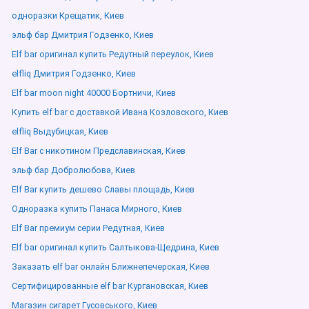
одноразки Крещатик, Киев
эльф бар Дмитрия Годзенко, Киев
Elf bar оригинал купить Редутный переулок, Киев
elfliq Дмитрия Годзенко, Киев
Elf bar moon night 40000 Бортничи, Киев
Купить elf bar с доставкой Ивана Козловского, Киев
elfliq Выдубицкая, Киев
Elf Bar с никотином Предславинская, Киев
эльф бар Добролюбова, Киев
Elf Bar купить дешево Славы площадь, Киев
Одноразка купить Панаса Мирного, Киев
Elf Bar премиум серии Редутная, Киев
Elf bar оригинал купить Салтыкова-Щедрина, Киев
Заказать elf bar онлайн Ближнепечерская, Киев
Сертифицированные elf bar Кургановская, Киев
Магазин сигарет Гусовського, Киев