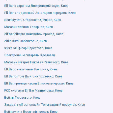
Elf Bar с экраном Днепровский спуск, Киев
Elf Bar с подсветкой Аскольдов переулок, Киев
Вейп купить Старонаводницкая, Киев
Магазин вейпов Товарная, Киев
elf bar elfx pro Войсковой проезд, Киев
elfliq 30ml Забайковье, Киев
жижа эльф бар Берестово, Киев
Электронные сигареты Кролевец
Магазин сигарет Николая Раевского, Киев
Elf Bar с никотином Лаврская, Киев
Elf Bar оптом Дмитрия Годзенко, Киев
Elf Bar премиум серии Ближнепечерская, Киев
POD системы Elf Bar Мышеловка, Киев
Вейпы Гусовсього, Киев
Заказать elf bar онлайн Телеграфный переулок, Киев
Вейп купить Военный проезд, Киев