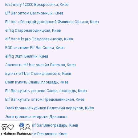
lost mary 12000 Воскресенка, Киев
Elf Bar оптом Бастионный, Киев
Elf bar с быстрой доставкой Филиппа Орлика, Киев
elfliq Старонаводницкая, Киев
elf bar elfx pro Предславинская, Киев
POD системы Elf Bar Совки, Киев
elfliq 30ml Беличи, Киев
Заказать elf bar онлайн Липская, Киев
купить elf bar Станиславского, Киев
Вейп купить Славы площадь, Киев
Elf Bar купить дешево Славы площадь, Киев
Elf Bar купить оптом Предславинская, Киев
Электронные курилки Редутный переулок, Киев
Электронные сигареты Диканька
классический elf bar Виноградарь, Киев
0
агазин
Избранное
Elf Bar с экраном Резницкая, Киев
Мой аккаунт
Заказ