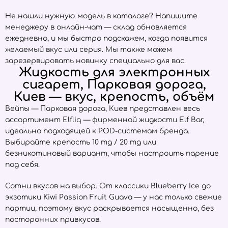
Не нашли нужную модель в каталоге? Напишите
менеджеру в онлайн-чат — склад обновляется
ежедневно, и мы быстро подскажем, когда появится
желаемый вкус или серия. Мы также можем
зарезервировать новинку специально для вас.
Жидкость для электронных
сигарет, Парковая дорога,
Киев — вкус, крепость, объём
Вейпы — Парковая дорога, Киев представлен весь
ассортимент
Elfliq
— фирменной жидкости Elf Bar,
идеально подходящей к POD-системам бренда.
Выбирайте крепость 10 mg / 20 mg или
безникотиновый вариант, чтобы настроить парение
под себя.
Сотни вкусов на выбор. От классики Blueberry Ice до
экзотики Kiwi Passion Fruit Guava — у нас только свежие
партии, поэтому вкус раскрывается насыщенно, без
посторонних привкусов.