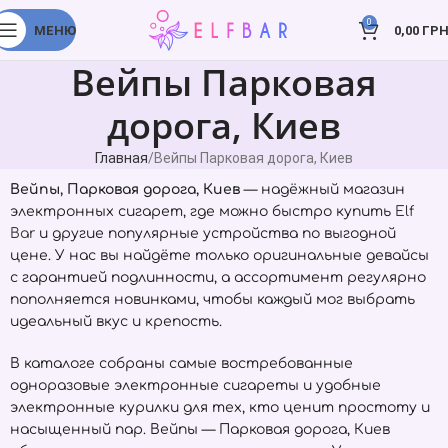
0
МЕНЮ
0,00
ГРН
Вейпы Парковая
дорога, Киев
Главная
Вейпы Парковая дорога, Киев
Вейпы, Парковая дорога, Киев
— надёжный магазин
электронных сигарет, где можно быстро купить
Elf
Bar
и другие популярные устройства по выгодной
цене. У нас вы найдёте только оригинальные девайсы
с гарантией подлинности, а ассортимент регулярно
пополняется новинками, чтобы каждый мог выбрать
идеальный вкус и крепость.
В каталоге собраны самые востребованные
одноразовые электронные сигареты и удобные
электронные курилки для тех, кто ценит простоту и
насыщенный пар. Вейпы — Парковая дорога, Киев