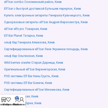
elf bar combo Соломенский район, Киев
Elf bar с быстрой доставкой Бутышев переулок, Киев
Купить электронные сигареты Генерала Кульчицкого, Киев
Одноразовые сигареты elf bar Андрея Верхосмотра, Киев
elf bar elfx pro Товарная, Киев
Elf Bar Planet Татарка, Киев
эльф бар Генерала Алмазова, Киев
Сертифицированные elf bar Леси Украинки площадь, Киев
эльф бар Ольгинская, Киев
Wild berries crawler Старая Дарница, Киев
Оригинальный elf bar Верхнегорская, Киев
POD системы Elf Bar Кинь-Грусть, Киев
POD системы Elf Bar Беличи, Киев
Сертифицированные elf bar Мечникова, Киев
elfliq Казатинская, Киев
0
elfliq 10ml Самбурки, Киев
агазин
Избранное
Мой аккаунт
Заказ