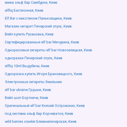
жижа эльф бар Самбурки, Киев
elfliq Бастионная, Киев
Elf Bar с никотином Паньковщина, Киев
Магазин сигарет Печерский спуск, Киев
Вейп купить Русановка, Киев
Сертифицированные elf bar Мичурина, Киев
Одноразовые сигареты elf bar Новоселицкая, Киев
одноразки Печерский спуск, Киев
elfliq 10ml Выдубичи, Киев
Одноразка купить Игоря Брановицкого, Киев
Электронные сигареты Хмельник
elf bar ukraine Грушки, Киев
Вейп шоп Бортничи, Киев
Оригинальный elf bar Князей Острожских, Киев
под система эльф бар Корчеватое, Киев
wild berries crawler Ближнепечерская, Киев