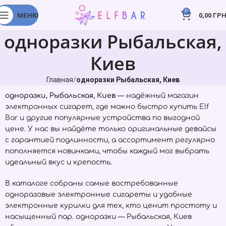
0
МЕНЮ
0,00
ГРН
одноразки Рыбальская,
Киев
Главная
одноразки Рыбальская, Киев
одноразки, Рыбальская, Киев
— надёжный магазин
электронных сигарет, где можно быстро купить
Elf
Bar
и другие популярные устройства по выгодной
цене. У нас вы найдёте только оригинальные девайсы
с гарантией подлинности, а ассортимент регулярно
пополняется новинками, чтобы каждый мог выбрать
идеальный вкус и крепость.
В каталоге собраны самые востребованные
одноразовые электронные сигареты и удобные
электронные курилки для тех, кто ценит простоту и
насыщенный пар. одноразки — Рыбальская, Киев