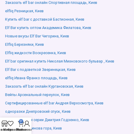
Заказать elf bar онлайн Спортивная площадь, Киев
elfliq Резницкая, Киев
Купить elf bar с доставкой Бастионная, Киев
Elf Bar купить оптом Академика Филатова, Киев
Новые вкусы Elf Bar Чигорина, Киев
Elfliq Березняки, Киев
Elfliq жидкости Воскресенка, Киев
Elf bar оригинал купить Николая Михновского бульвар , Киев
Elf Bar с подсветкой Зверинецкая, Киев
elfliq Ивана Франко площадь, Киев
Заказать elf bar онлайн Кургановская, Киев
Вейпы Арсенальный переулок, Киев
Сертифицированные elf bar Андрея Верхосмотра, Киев
одноразки Днепровский спуск, Киев
Elf Bar премиум серии Дмитрия Годзенко, Киев
0
elfliq 10ml Багринова гора, Киев
агазин
Избранное
Мой аккаунт
Заказ