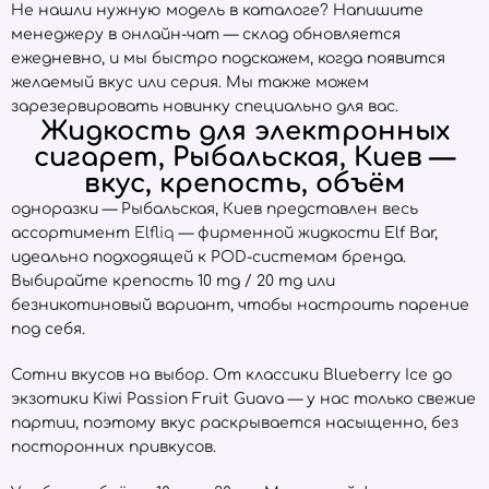
Не нашли нужную модель в каталоге? Напишите
менеджеру в онлайн-чат — склад обновляется
ежедневно, и мы быстро подскажем, когда появится
желаемый вкус или серия. Мы также можем
зарезервировать новинку специально для вас.
Жидкость для электронных
сигарет, Рыбальская, Киев —
вкус, крепость, объём
одноразки — Рыбальская, Киев представлен весь
ассортимент
Elfliq
— фирменной жидкости Elf Bar,
идеально подходящей к POD-системам бренда.
Выбирайте крепость 10 mg / 20 mg или
безникотиновый вариант, чтобы настроить парение
под себя.
Сотни вкусов на выбор. От классики Blueberry Ice до
экзотики Kiwi Passion Fruit Guava — у нас только свежие
партии, поэтому вкус раскрывается насыщенно, без
посторонних привкусов.