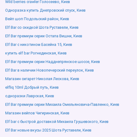
Wild berries crawler Голосеево, Киев
Одноразка купить Днепровский спуск, Киев
Вейп шоп Подольский район, Киев
Elf Bar со скидкой Шота Руставели, Киев
Elf Bar премиум серии Остапа Вишни, Киев
Elf Bar с никотином Басейна 15, Киев
купить elf bar Рогнединская, Киев
Elf Bar премиум серии Надднепрянское шоссе, Киев
Elf Bar в наличии Новопечерский переулок, Киев
Магазин сигарет Николая Лескова, Киев
elfliq 10ml Добрый путь, Киев
одноразки Лаврская, Киев
Elf Bar премиум серии Михаила Омельяновича-Павленко, Киев
Магазин вейпов Чигиринская, Киев
Elf bar с быстрой доставкой Михаила Грушевского, Киев
Elf Bar новые вкусы 2025 Шота Руставели, Киев