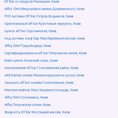
Elf Bar со скидкой Резницкая, Киев
elfliq 10ml Микрорайон имени Дзержинского, Киев
POD системы Elf Bar Остров Водников, Киев
Оригинальный elf bar Крестовый переулок, Киев
купить elf bar Сорочинская, Киев
под система эльф бар Левобережный массив, Киев
elfliq 30ml Пуща-Водица, Киев
Сертифицированные elf bar Петровская аллея, Киев
Вейп купить Кловский спуск, Киев
классический elf bar Голосеевский район, Киев
wild berries crawler Железнодорожное шоссе, Киев
Заказать elf bar онлайн Госпитальная, Киев
Магазин вейпов Леси Украинки площадь, Киев
elfliq 30ml Соломенка, Киев
elfliq Петровская аллея, Киев
Жидкость Elf Bar Мостицкий массив, Киев