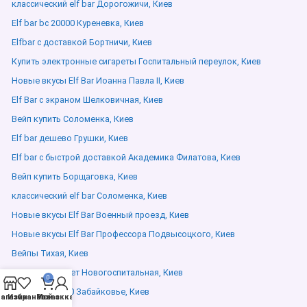
классический elf bar Дорогожичи, Киев
Elf bar bc 20000 Куреневка, Киев
Elfbar с доставкой Бортничи, Киев
Купить электронные сигареты Госпитальный переулок, Киев
Новые вкусы Elf Bar Иоанна Павла ІІ, Киев
Elf Bar с экраном Шелковичная, Киев
Вейп купить Соломенка, Киев
Elf bar дешево Грушки, Киев
Elf bar с быстрой доставкой Академика Филатова, Киев
Вейп купить Борщаговка, Киев
классический elf bar Соломенка, Киев
Новые вкусы Elf Bar Военный проезд, Киев
Новые вкусы Elf Bar Профессора Подвысоцкого, Киев
Вейпы Тихая, Киев
Магазин сигарет Новогоспитальная, Киев
0
lost mary 10000 Забайковье, Киев
агазин
Избранное
Мой аккаунт
Заказ