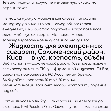
Telegram-канал и получите мгновенную скидку на
первый заказ.
Не нашли нужную модель в каталоге? Напишите
менеджеру в онлайн-чат — склад обновляется
ежедневно, и мы быстро подскажем, когда появится
желаемый вкус или серия. Мы также можем
зарезервировать новинку специально для вас.
Жидкость для электронных
сигарет, Соломенский район,
Киев — вкус, крепость, объём
Вейп купить — Соломенский район, Киев представлен
весь ассортимент
Elfliq
— фирменной жидкости Elf Bar,
идеально подходящей к POD-системам бренда.
Выбирайте крепость 10 mg / 20 mg или
безникотиновый вариант, чтобы настроить парение
под себя.
Сотни вкусов на выбор. От классики Blueberry Ice до
экзотики Kiwi Passion Fruit Guava — у нас только свежие