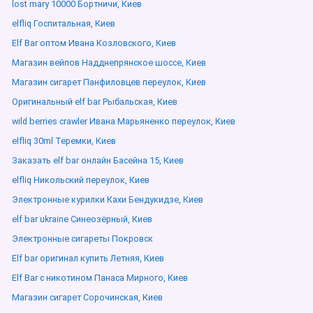
lost mary 10000 Бортничи, Киев
elfliq Госпитальная, Киев
Elf Bar оптом Ивана Козловского, Киев
Магазин вейпов Надднепрянское шоссе, Киев
Магазин сигарет Панфиловцев переулок, Киев
Оригинальный elf bar Рыбальская, Киев
wild berries crawler Ивана Марьяненко переулок, Киев
elfliq 30ml Теремки, Киев
Заказать elf bar онлайн Басейна 15, Киев
elfliq Никольский переулок, Киев
Электронные курилки Кахи Бендукидзе, Киев
elf bar ukraine Синеозёрный, Киев
Электронные сигареты Покровск
Elf bar оригинал купить Летняя, Киев
Elf Bar с никотином Панаса Мирного, Киев
Магазин сигарет Сорочинская, Киев