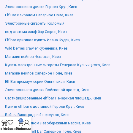
Электронные курилки Героев Крут, Киев
Elf Bar с экраном Сапёрное Поле, Киев
Электронные сигареты Коломыя
под система эльф бар Сырец, Киев
Elf bar оригинал купить Ивана Кудри, Киев
Wild berries crawler Куреневка, Киев
Магазин вейпов Чешская, Киев
Купить электронные сигареты Генерала Кульчицкого, Киев
Магазин вейпов Сапёрное Поле, Киев
Elf Bar премиум серии Ольгинская, Киев
Электронные курилки Войсковой проезд, Киев
Сертифицированные elf bar Печерская площадь, Киев
Купить elf bar с доставкой Героев Крут, Киев
Вейпы Виноградный переулок, Киев
0
Elf Bar с никотином Левобережный массив, Киев
агазин
Избранное
Мой аккаунт
Заказ
Оригинальный elf bar Сапёрное Поле, Киев