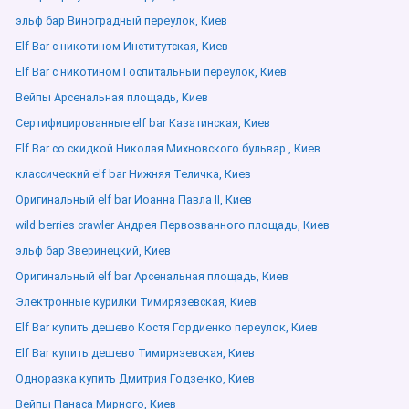
эльф бар Виноградный переулок, Киев
Elf Bar с никотином Институтская, Киев
Elf Bar с никотином Госпитальный переулок, Киев
Вейпы Арсенальная площадь, Киев
Сертифицированные elf bar Казатинская, Киев
Elf Bar со скидкой Николая Михновского бульвар , Киев
классический elf bar Нижняя Теличка, Киев
Оригинальный elf bar Иоанна Павла ІІ, Киев
wild berries crawler Андрея Первозванного площадь, Киев
эльф бар Зверинецкий, Киев
Оригинальный elf bar Арсенальная площадь, Киев
Электронные курилки Тимирязевская, Киев
Elf Bar купить дешево Костя Гордиенко переулок, Киев
Elf Bar купить дешево Тимирязевская, Киев
Одноразка купить Дмитрия Годзенко, Киев
Вейпы Панаса Мирного, Киев