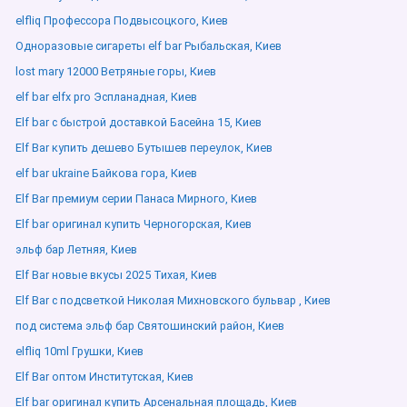
elfliq Профессора Подвысоцкого, Киев
Одноразовые сигареты elf bar Рыбальская, Киев
lost mary 12000 Ветряные горы, Киев
elf bar elfx pro Эспланадная, Киев
Elf bar с быстрой доставкой Басейна 15, Киев
Elf Bar купить дешево Бутышев переулок, Киев
elf bar ukraine Байкова гора, Киев
Elf Bar премиум серии Панаса Мирного, Киев
Elf bar оригинал купить Черногорская, Киев
эльф бар Летняя, Киев
Elf Bar новые вкусы 2025 Тихая, Киев
Elf Bar с подсветкой Николая Михновского бульвар , Киев
под система эльф бар Святошинский район, Киев
elfliq 10ml Грушки, Киев
Elf Bar оптом Институтская, Киев
Elf bar оригинал купить Арсенальная площадь, Киев