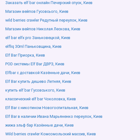
Заказать elf bar онлайн Печерский спуск, Киев
Магазин вейпов Гусовсього, Киев
wild berries crawler Редутный переулок, Киев
Магазин вейпов Николая Лескова, Киев
elf bar elfx pro Заньковецкой, Киев
elfliq 30ml Паньковщина, Киев
Elf Bar Приорка, Киев
POD системы Elf Bar ДВРЗ, Киев
Elfbar с доставкой Казённые дачи, Киев
Elf Bar купить дешево Летняя, Киев
купить elf bar Гусовського, Киев
классический elf bar Чоколовка, Киев
Elf Bar с никотином Новогоспитальная, Киев
Elf Bar в наличии Ивана Марьяненко переулок, Киев
жижа эльф бар Казённые дачи, Киев
Wild berries crawler Комсомольский массив, Киев