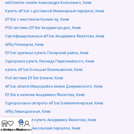
wild berries crawler Александра Копыленко, Киев
Купить elf bar с доставкой Инженерный переулок, Киев
Elf Bar с никотином Кучмин яр, Киев
POD системы Elf Bar Академгородок, Киев
Сертифицированные elf bar Академика Филатова, Киев
elfliq Резницкая, Киев
Elf bar оригинал купить Печерский район, Киев
Одноразка купить Леонида Первомайского, Киев
купить elf bar Большая Васильевская, Киев
Pod система Elf Bar Беличи, Киев
elf bar ukraine Микрорайон имени Дзержинского, Киев
Elf Bar в наличии Академика Филатова, Киев
Одноразовые сигареты elf bar Ближнепечерская, Киев
elfliq Левандовская, Киев
Elf bar оригинал купить Академика Филатова, Киев
0
elf bar elfx pro Никольский переулок, Киев
агазин
Избранное
Мой аккаунт
Заказ