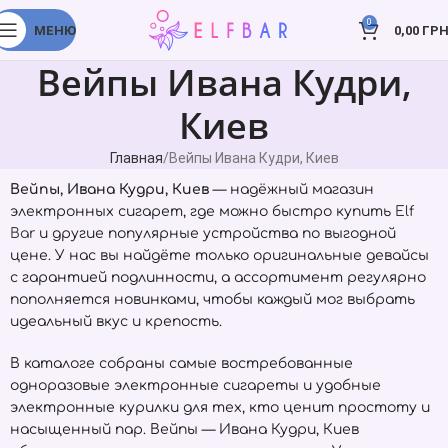
0
МЕНЮ
0,00
ГРН
Вейпы Ивана Кудри,
Киев
Главная
Вейпы Ивана Кудри, Киев
Вейпы, Ивана Кудри, Киев
— надёжный магазин
электронных сигарет, где можно быстро купить
Elf
Bar
и другие популярные устройства по выгодной
цене. У нас вы найдёте только оригинальные девайсы
с гарантией подлинности, а ассортимент регулярно
пополняется новинками, чтобы каждый мог выбрать
идеальный вкус и крепость.
В каталоге собраны самые востребованные
одноразовые электронные сигареты и удобные
электронные курилки для тех, кто ценит простоту и
насыщенный пар. Вейпы — Ивана Кудри, Киев