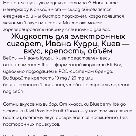
Не нашли нужную модель в каталоге? Напишите
менеджеру в онлайн-чат — склад обновляется
ежедневно, и мы быстро подскажем, когда появится
желаемый вкус или серия. Мы также можем
зарезервировать новинку специально для вас.
Жидкость для электронных
сигарет, Ивана Кудри, Киев —
вкус, крепость, объём
Вейпы — Ивана Кудри, Киев представлен весь
ассортимент
Elfliq
— фирменной жидкости Elf Bar,
идеально подходящей к POD-системам бренда.
Выбирайте крепость 10 mg / 20 mg или
безникотиновый вариант, чтобы настроить парение
под себя.
Сотни вкусов на выбор. От классики Blueberry Ice до
экзотики Kiwi Passion Fruit Guava — у нас только свежие
партии, поэтому вкус раскрывается насыщенно, без
посторонних привкусов.