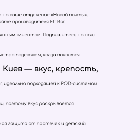
т на ваше отделение «Новой почты».
сайте производителя
Elf Bar
.
оянным клиентам. Подпишитесь на наш
ыстро подскажем, когда появится
Киев — вкус, крепость,
r, идеально подходящей к POD-системам
тии, поэтому вкус раскрывается
отная защита от протечек и детский