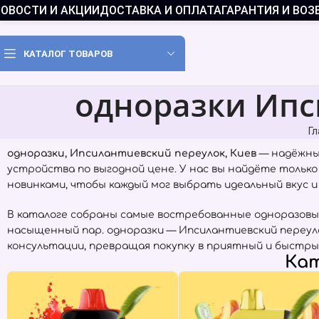
ОВОСТИ И АКЦИИ
ДОСТАВКА И ОПЛАТА
ГАРАНТИЯ И ВОЗ
КАТАЛОГ ТОВАРОВ
одноразки Ипс
Гл
одноразки, Ипсилантиевский переулок, Киев
— надёжный
устройства по выгодной цене. У нас вы найдёте тольк
новинками, чтобы каждый мог выбрать идеальный вкус и
В каталоге собраны самые востребованные одноразовы
насыщенный пар. одноразки — Ипсилантиевский переуло
консультации, превращая покупку в приятный и быстры
Кат