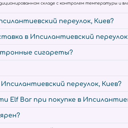
ндиционированном складе с контролем температуры и вла
псилантиевский переулок, Киев?
тавка в Ипсилантиевский переулок,
ектронные сигареты?
е Ипсилантиевский переулок, Киев?
и Elf Bar при покупке в Ипсилантие
лярен?