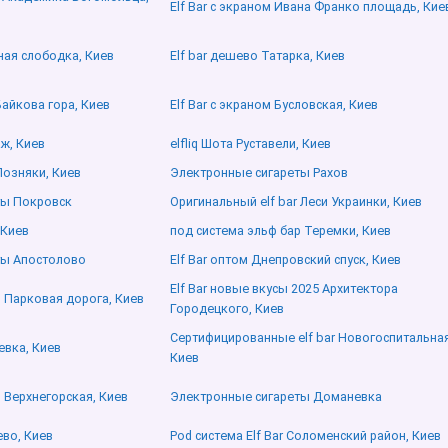
Elf Bar с экраном Ивана Франко площадь, Кие
ная слободка, Киев
Elf bar дешево Татарка, Киев
Байкова гора, Киев
Elf Bar с экраном Бусловская, Киев
ж, Киев
elfliq Шота Руставели, Киев
Позняки, Киев
Электронные сигареты Рахов
ты Покровск
Оригинальный elf bar Леси Украинки, Киев
 Киев
под система эльф бар Теремки, Киев
ты Апостолово
Elf Bar оптом Днепровский спуск, Киев
Elf Bar новые вкусы 2025 Архитектора
о Парковая дорога, Киев
Городецкого, Киев
Сертифицированные elf bar Новогоспитальная
евка, Киев
Киев
о Верхнегорская, Киев
Электронные сигареты Доманевка
ево, Киев
Pod система Elf Bar Соломенский район, Киев