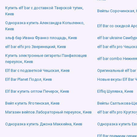
Купить elf bar с доставкой Тверской тупик,
Вейпы Сорочинская, 
Киев
Одноразка купить Александра Копыленко,
Elf Bar со скидкой А
Киев
эльф бар Ивана Франко площадь, Киев
elf bar ukraine Самбур
elf bar elfx pro Зверинецкий, Киев
elf bar elfx pro Чешск
Купить электронные сигареты Панфиловцев
elf bar combo Нижняя
переулок, Киев
Elf Bar с подсветкой Чешская, Киев
Оригинальный elf bar
Elf Bar Planet Подол, Киев
Новые вкусы Elf Bar 
Elf Bar купить оптом Печерск, Киев
Elfliq Шулявка, Киев
Вейп купить Яготинская, Киев
Вейпы Салтыкова-Ще
Магазин вейпов Лабораторный переулок, Киев
elf bar elfx pro Круг
Одноразка купить Джона Маккейна, Киев
Одноразка купить Ев
Elf Bar премиум сери