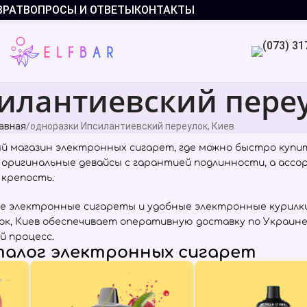
ВРАТ
ВОПРОСЫ И ОТВЕТЫ
КОНТАКТЫ
илантиевский переу
авная
одноразки Ипсилантиевский переулок, Киев
 магазин электронных сигарет, где можно быстро куп
о оригинальные девайсы с гарантией подлинности, а асс
 крепость.
е электронные сигареты и удобные электронные курилки
к, Киев обеспечивает оперативную доставку по Украине
й процесс.
алог электронных сигарет