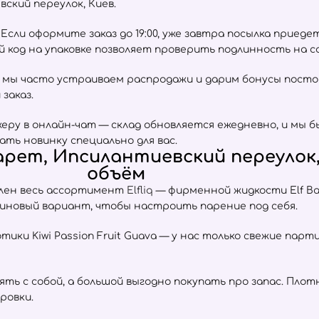
кий переулок, Киев.
сли оформите заказ до 19:00, уже завтра посылка приеде
ый код на упаковке позволяет проверить подлинность на 
 мы часто устраиваем распродажи и дарим бонусы пост
заказ.
ру в онлайн-чат — склад обновляется ежедневно, и мы б
ать новинку специально для вас.
рет, Ипсилантиевский переулок, 
объём
влен весь ассортимент
Elfliq
— фирменной жидкости Elf Ba
тиновый вариант, чтобы настроить парение под себя.
отики Kiwi Passion Fruit Guava — у нас только свежие пар
взять с собой, а большой выгодно покупать про запас. Пл
ровки.