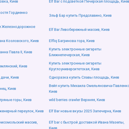
овка, Киев
Elf Bar с подсветкой Печерская площадь, Кие
Костя Гордиенко
Эльф Бар купить Предславино, Киев
и Железнодорожное
Elf Bar Левобережный массив, Киев
Ивана Козловского, Киев
Elfliq Багринова гора, Киев
Купить электронные сигареты
нна Павла ІІ, Киев
Ближнепечерская, Киев
Купить электронные сигареты
Землянский, Киев
Круглоуниверситетская, Киев
 дачи, Киев
Одноразка купить Славы площадь, Киев
Вейп купить Михаила Омельяновича-Павленко
нец, Киев
Киев
Ветряные горы, Киев
wild berries crawler Верхняя, Киев
Инженерный переулок, Киев
Elf Bar новые вкусы 2025 Запечерна, Киев
Комсомольский массив,
Elf bar с быстрой доставкой Ивана Мазепы,
Киев