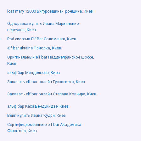
lost mary 12000 Вигуровщина-Троещина, Киев
Одноразка купить Ивана Марьяненко
переулок, Киев
в
Pod система Elf Bar Соломенка, Киев
elf bar ukraine Приорка, Киев
Оригинальный elf bar Надднепрянское шоссе,
Киев
эльф бар Менделеева, Киев
Заказать elf bar онлайн Гусовсього, Киев
Заказать elf bar онлайн Степана Ковнира, Киев
эльф бар Кахи Бендукидзе, Киев
Вейп купить Ивана Кудри, Киев
Сертифицированные elf bar Академика
Филатова, Киев