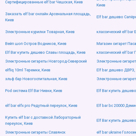
Сертифицированные elf bar Чешская, Киев
Киев
Заказать elf bar онлайн Арсенальная площадь,
Elf bar дешево Сапёр
Киев
Электронные курилки Товарная, Киев
классический elf bar 
Вейп шоп Остров Водников, Киев
Магазин сигарет Паса
Elf Bar купить дешево Славы площадь, Киев
классический elf bar 
Электронные сигареты Новгород-Северский
Электронные сигаре
elfliq 10ml Теремки, Киев
Elf bar дешево ДВРЗ,
эльф бар Новогоспитальная, Киев
Электронные сигаре
Pod система Elf Bar Нивки, Киев
Elf Bar купить дешев
elf bar elfx pro Редутный переулок, Киев
Elf bar bc 20000 Деми
Купить elf bar с доставкой Лабораторный
Elf Bar купить дешев
переулок, Киев
Электронные сигареты Славянск
elf bar ukraine Голосе