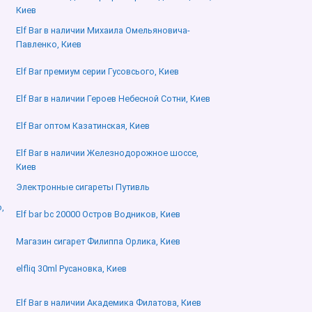
в
Киев
Elf Bar в наличии Михаила Омельяновича-
Павленко, Киев
Elf Bar премиум серии Гусовсього, Киев
Elf Bar в наличии Героев Небесной Сотни, Киев
Elf Bar оптом Казатинская, Киев
Elf Bar в наличии Железнодорожное шоссе,
Киев
Электронные сигареты Путивль
,
Elf bar bc 20000 Остров Водников, Киев
Магазин сигарет Филиппа Орлика, Киев
elfliq 30ml Русановка, Киев
Elf Bar в наличии Академика Филатова, Киев