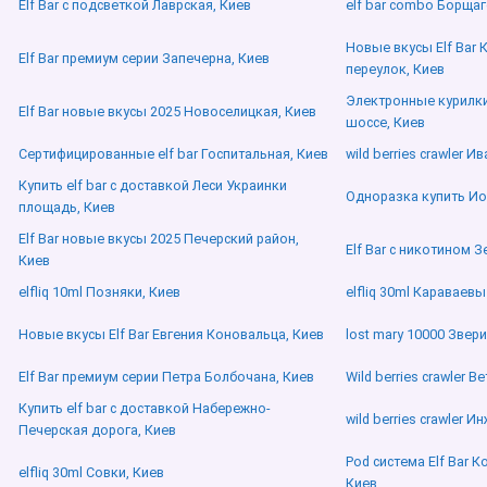
Elf Bar с подсветкой Лаврская, Киев
elf bar combo Борщаг
Новые вкусы Elf Bar 
Elf Bar премиум серии Запечерна, Киев
переулок, Киев
Электронные курилк
Elf Bar новые вкусы 2025 Новоселицкая, Киев
шоссе, Киев
Сертифицированные elf bar Госпитальная, Киев
wild berries crawler 
Купить elf bar с доставкой Леси Украинки
Одноразка купить Иоа
площадь, Киев
Elf Bar новые вкусы 2025 Печерский район,
Elf Bar с никотином 
Киев
elfliq 10ml Позняки, Киев
elfliq 30ml Караваевы
Новые вкусы Elf Bar Евгения Коновальца, Киев
lost mary 10000 Звери
Elf Bar премиум серии Петра Болбочана, Киев
Wild berries crawler 
Купить elf bar с доставкой Набережно-
wild berries crawler 
Печерская дорога, Киев
Pod система Elf Bar 
elfliq 30ml Совки, Киев
Киев