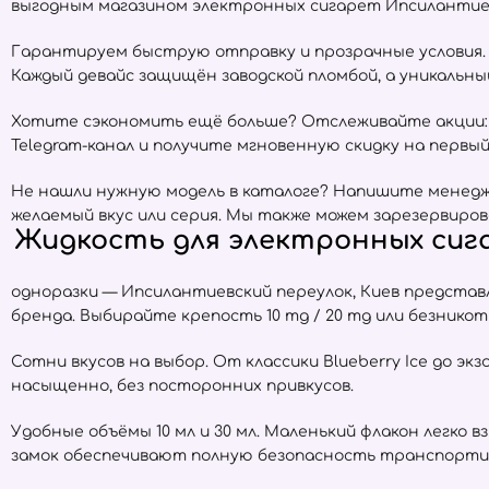
выгодным магазином электронных сигарет Ипсилантиевс
Гарантируем быструю отправку и прозрачные условия. Е
Каждый девайс защищён заводской пломбой, а уникальн
Хотите сэкономить ещё больше? Отслеживайте акции:
Telegram-канал и получите мгновенную скидку на первый 
Не нашли нужную модель в каталоге? Напишите менедже
желаемый вкус или серия. Мы также можем зарезервиров
Жидкость для электронных сига
одноразки — Ипсилантиевский переулок, Киев предста
бренда. Выбирайте крепость 10 mg / 20 mg или безнико
Сотни вкусов на выбор. От классики Blueberry Ice до экз
насыщенно, без посторонних привкусов.
Удобные объёмы 10 мл и 30 мл. Маленький флакон легко 
замок обеспечивают полную безопасность транспорти