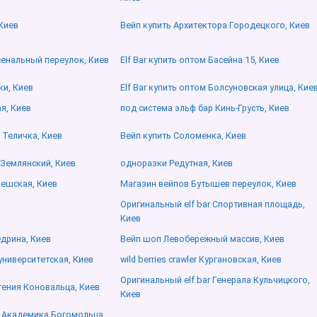
Киев
Вейп купить Архитектора Городецкого, Киев
рсенальный переулок, Киев
Elf Bar купить оптом Басейна 15, Киев
ки, Киев
Elf Bar купить оптом Болсуновская улица, Кие
ая, Киев
под система эльф бар Кинь-Грусть, Киев
 Теличка, Киев
Вейп купить Соломенка, Киев
 Землянский, Киев
одноразки Редутная, Киев
Чешская, Киев
Магазин вейпов Бутышев переулок, Киев
Оригинальный elf bar Спортивная площадь,
Киев
дрина, Киев
Вейп шоп Левобережный массив, Киев
лоуниверситетская, Киев
wild berries crawler Кургановская, Киев
Оригинальный elf bar Генерала Кульчицкого,
гения Коновальца, Киев
Киев
и Академика Богомольца,