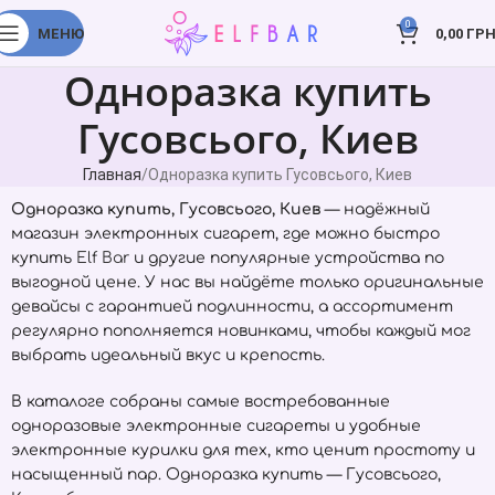
0
МЕНЮ
0,00
ГРН
Одноразка купить
Гусовсього, Киев
Главная
Одноразка купить Гусовсього, Киев
Одноразка купить, Гусовсього, Киев
— надёжный
магазин электронных сигарет, где можно быстро
купить
Elf Bar
и другие популярные устройства по
выгодной цене. У нас вы найдёте только оригинальные
девайсы с гарантией подлинности, а ассортимент
регулярно пополняется новинками, чтобы каждый мог
выбрать идеальный вкус и крепость.
В каталоге собраны самые востребованные
одноразовые электронные сигареты и удобные
электронные курилки для тех, кто ценит простоту и
насыщенный пар. Одноразка купить — Гусовсього,