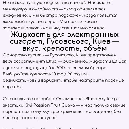
Не нашли нужную модель в каталоге? Напишите
менеджеру в онлайн-чат — склад обновляется
ежедневно, и мы быстро подскажем, когда появится
желаемый вкус или серия. Мы также можем
зарезервировать новинку специально для вас.
Жидкость для электронных
сигарет, Гусовсього, Киев —
вкус, крепость, объём
Одноразка купить — Гусовсього, Киев представлен
весь ассортимент
Elfliq
— фирменной жидкости Elf Bar,
идеально подходящей к POD-системам бренда.
Выбирайте крепость 10 mg / 20 mg или
безникотиновый вариант, чтобы настроить парение
под себя.
Сотни вкусов на выбор. От классики Blueberry Ice до
экзотики Kiwi Passion Fruit Guava — у нас только свежие
партии, поэтому вкус раскрывается насыщенно, без
посторонних привкусов.