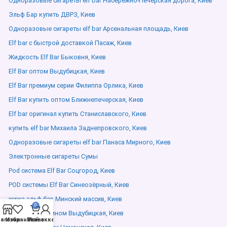
Одноразовые сигареты elf bar Набережно-Печерская дорога, Киев
Эльф Бар купить ДВРЗ, Киев
Одноразовые сигареты elf bar Арсенальная площадь, Киев
Elf bar с быстрой доставкой Пасаж, Киев
Жидкость Elf Bar Быковня, Киев
Elf Bar оптом Выдубицкая, Киев
Elf Bar премиум серии Филиппа Орлика, Киев
Elf Bar купить оптом Ближнепечерская, Киев
Elf bar оригинал купить Станиславского, Киев
купить elf bar Михаила Заднепровского, Киев
Одноразовые сигареты elf bar Панаса Мирного, Киев
Электронные сигареты Сумы
Pod система Elf Bar Соцгород, Киев
POD системы Elf Bar Синеозёрный, Киев
жижа эльф бар Минский массив, Киев
0
Elf Bar с никотином Выдубицкая, Киев
агазин
Избранное
Мой аккаунт
Заказ