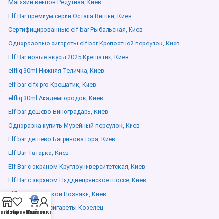
Магазин вейпов Редутная, Киев
Elf Bar премиум серии Остапа Вишни, Киев
Сертифицированные elf bar Рыбальская, Киев
Одноразовые сигареты elf bar Крепостной переулок, Киев
Elf Bar новые вкусы 2025 Крещатик, Киев
elfliq 30ml Нижняя Теличка, Киев
elf bar elfx pro Крещатик, Киев
elfliq 30ml Академгородок, Киев
Elf bar дешево Виноградарь, Киев
Одноразка купить Музейный переулок, Киев
Elf bar дешево Багринова гора, Киев
Elf Bar Татарка, Киев
Elf Bar с экраном Круглоуниверситетская, Киев
Elf Bar с экраном Надднепрянское шоссе, Киев
Elfbar с доставкой Позняки, Киев
0
Электронные сигареты Козелец
агазин
Избранное
Мой аккаунт
Заказ