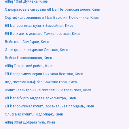
elfliq 10ml Шулявка, Киев
Одноразовые сигареты elf bar Петровская аллея, Киев
Сертифицированные elf bar Василия Тютюнника, Киев
Elf bar оригинал купить Бассейная, Киев
Elf Bar купить дешево Тимирязевская, Киев
Вейп шоп Самбурки, Киев
Электронные курилки Липская, Киев
Вейпы Новоселицкая, Киев
elfliq Печерский район, Киев
Elf Bar премиум серии Николая Лескова, Киев
под система эльф бар Байкова гора, Киев
Купить электронные сигареты Лютеранская, Киев
elf bar elfx pro Андрея Верхосмотра, Киев
Elf bar оригинал купить Арсенальная площадь, Киев
Эльф Бар купить Гидропарк, Киев
elfliq 30ml Добрый путь, Киев