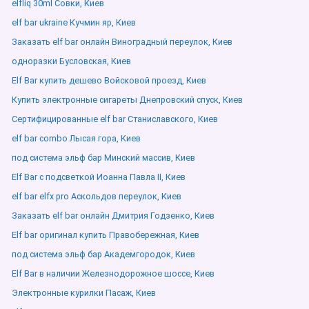
elfliq 30ml Совки, Киев
elf bar ukraine Кучмин яр, Киев
Заказать elf bar онлайн Виноградный переулок, Киев
одноразки Бусловская, Киев
Elf Bar купить дешево Войсковой проезд, Киев
Купить электронные сигареты Днепровский спуск, Киев
Сертифицированные elf bar Станиславского, Киев
elf bar combo Лысая гора, Киев
под система эльф бар Минский массив, Киев
Elf Bar с подсветкой Иоанна Павла ІІ, Киев
elf bar elfx pro Аскольдов переулок, Киев
Заказать elf bar онлайн Дмитрия Годзенко, Киев
Elf bar оригинал купить Правобережная, Киев
под система эльф бар Академгородок, Киев
Elf Bar в наличии Железнодорожное шоссе, Киев
Электронные курилки Пасаж, Киев