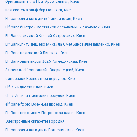
Оригинальный elf bar Арсенальная, Киев
под система эльф бар Позняки, Киев
Elf bar оригинал купить Чигиринская, Киев
Elf bar с быстрой доставкой Арсенальный переулок, Киев
Elf Bar со скидкой Князей Острожских, Киев
Elf Bar купить дешево Михаила Омельяновича-Павленко, Киев
Elf Bar с подсветкой Липская, Киев
Elf Bar новые вкусы 2025 Рогнединская, Киев
Заказать elf bar онлайн Зверинецкий, Киев
одноразки Крепостной переулок, Киев
Elfliq жидкости Клов, Киев
elfliq Ипсилантиевский переулок, Киев
elf bar elfx pro Военный проезд, Киев
Elf Bar с никотином Петровская аллея, Киев
Электронные сигареты Городня
Elf bar оригинал купить Рогнединская, Киев