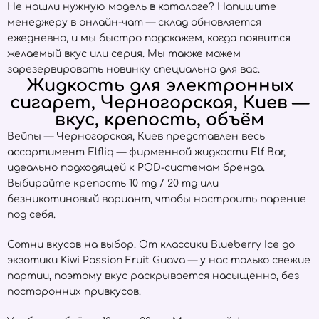
Не нашли нужную модель в каталоге? Напишите
менеджеру в онлайн-чат — склад обновляется
ежедневно, и мы быстро подскажем, когда появится
желаемый вкус или серия. Мы также можем
зарезервировать новинку специально для вас.
Жидкость для электронных
сигарет, Черногорская, Киев —
вкус, крепость, объём
Вейпы — Черногорская, Киев представлен весь
ассортимент
Elfliq
— фирменной жидкости Elf Bar,
идеально подходящей к POD-системам бренда.
Выбирайте крепость 10 mg / 20 mg или
безникотиновый вариант, чтобы настроить парение
под себя.
Сотни вкусов на выбор. От классики Blueberry Ice до
экзотики Kiwi Passion Fruit Guava — у нас только свежие
партии, поэтому вкус раскрывается насыщенно, без
посторонних привкусов.