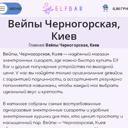
0
МЕНЮ
0,00
ГРН
Вейпы Черногорская,
Киев
Главная
Вейпы Черногорская, Киев
Вейпы, Черногорская, Киев
— надёжный магазин
электронных сигарет, где можно быстро купить
Elf
Bar
и другие популярные устройства по выгодной
цене. У нас вы найдёте только оригинальные девайсы
с гарантией подлинности, а ассортимент регулярно
пополняется новинками, чтобы каждый мог выбрать
идеальный вкус и крепость.
В каталоге собраны самые востребованные
одноразовые электронные сигареты и удобные
электронные курилки для тех, кто ценит простоту и
насыщенный пар. Вейпы — Черногорская, Киев