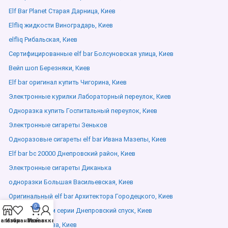
Elf Bar Planet Старая Дарница, Киев
Elfliq жидкости Виноградарь, Киев
elfliq Рибальская, Киев
Сертифицированные elf bar Болсуновская улица, Киев
Вейп шоп Березняки, Киев
Elf bar оригинал купить Чигорина, Киев
Электронные курилки Лабораторный переулок, Киев
Одноразка купить Госпитальный переулок, Киев
Электронные сигареты Зеньков
Одноразовые сигареты elf bar Ивана Мазепы, Киев
Elf bar bc 20000 Днепровский район, Киев
Электронные сигареты Диканька
одноразки Большая Васильевская, Киев
Оригинальный elf bar Архитектора Городецкого, Киев
0
Elf Bar премиум серии Днепровский спуск, Киев
агазин
Избранное
Мой аккаунт
Заказ
elfliq Мечникова, Киев