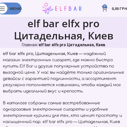
0
МЕНЮ
0,00
ГРН
elf bar elfx pro
Цитадельная, Киев
Главная
elf bar elfx pro Цитадельная, Киев
elf bar elfx pro, Цитадельная, Киев
— надёжный
магазин электронных сигарет, где можно быстро
купить
Elf Bar
и другие популярные устройства по
выгодной цене. У нас вы найдёте только оригинальные
девайсы с гарантией подлинности, а ассортимент
регулярно пополняется новинками, чтобы каждый мог
выбрать идеальный вкус и крепость.
В каталоге собраны самые востребованные
одноразовые электронные сигареты и удобные
электронные курилки для тех, кто ценит простоту и
насыщенный пар. elf bar elfx pro — Цитадельная, Киев