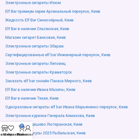
Электронные сигареты Изюм
Elf Bar премиум серии Арсенальный переулок, Киев
Жидкость Elf Bar Синеозёрный, Киев
Elf Bar в наличии Ольгинская, Киев
Магазин сигарет Банковая, Киев
Электронные сигареты Збараж
Сертифицированные elf bar Инженерный переулок, Киев
Электронные сигареты Липовец
Электронные сигареты Краматорск
Заказать elf bar онлайн Панаса Мирного, Киев
Elf Bar в наличии Ивана Мазепы, Киев
Elf Bar в наличии Тихая, Киев
Одноразовые сигареты elf bar Ивана Марьяненко переулок, Киев
Электронные курилки Генерала Алмазова, Киев
Elf Bar купить дешево Лютеранская, Киев
0
Elf Bar новые вкусы 2025 Рыбальская, Киев
агазин
Избранное
Мой аккаунт
Заказ