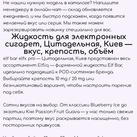
Не нашли нужную модель в каталоге? Напишите
менеджеру в онлайн-чат — склад обновляется
ежедневно, и мы быстро подскажем, когда появится
желаемый вкус или серия. Мы также можем
зарезервировать новинку специально для вас.
Жидкость для электронных
сигарет, Цитадельная, Киев —
вкус, крепость, объём
elf bar elfx pro — Цитадельная, Киев представлен весь
ассортимент
Elfliq
— фирменной жидкости Elf Bar,
идеально подходящей к POD-системам бренда.
Выбирайте крепость 10 mg / 20 mg или
безникотиновый вариант, чтобы настроить парение
под себя.
Сотни вкусов на выбор. От классики Blueberry Ice до
экзотики Kiwi Passion Fruit Guava — у нас только свежие
партии, поэтому вкус раскрывается насыщенно, без
посторонних привкусов.