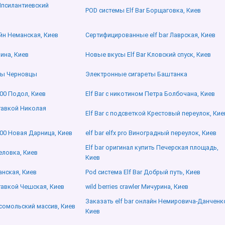
 Ипсилантиевский
POD системы Elf Bar Борщаговка, Киев
айн Неманская, Киев
Сертифицированные elf bar Лаврская, Киев
ина, Киев
Новые вкусы Elf Bar Кловский спуск, Киев
ты Черновцы
Электронные сигареты Баштанка
000 Подол, Киев
Elf Bar с никотином Петра Болбочана, Киев
ставкой Николая
Elf Bar с подсветкой Крестовый переулок, Кие
0000 Новая Дарница, Киев
elf bar elfx pro Виноградный переулок, Киев
Elf bar оригинал купить Печерская площадь,
еловка, Киев
Киев
анская, Киев
Pod система Elf Bar Добрый путь, Киев
ставкой Чешская, Киев
wild berries crawler Мичурина, Киев
Заказать elf bar онлайн Немировича-Данченк
сомольский массив, Киев
Киев