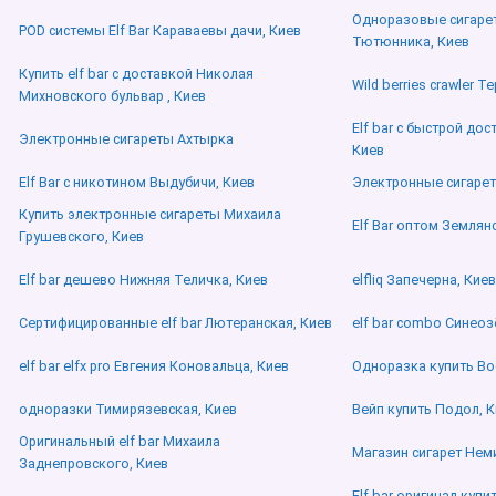
Одноразовые сигарет
POD системы Elf Bar Караваевы дачи, Киев
Тютюнника, Киев
Купить elf bar с доставкой Николая
Wild berries crawler Т
Михновского бульвар , Киев
Elf bar с быстрой до
Электронные сигареты Ахтырка
Киев
Elf Bar с никотином Выдубичи, Киев
Электронные сигаре
Купить электронные сигареты Михаила
Elf Bar оптом Землян
Грушевского, Киев
Elf bar дешево Нижняя Теличка, Киев
elfliq Запечерна, Киев
Сертифицированные elf bar Лютеранская, Киев
elf bar combo Синеоз
elf bar elfx pro Евгения Коновальца, Киев
Одноразка купить Во
одноразки Тимирязевская, Киев
Вейп купить Подол, К
Оригинальный elf bar Михаила
Магазин сигарет Нем
Заднепровского, Киев
Elf bar оригинал куп