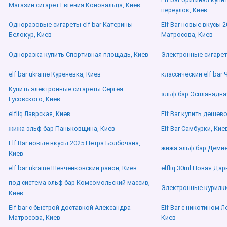
Магазин сигарет Евгения Коновальца, Киев
переулок, Киев
Одноразовые сигареты elf bar Катерины
Elf Bar новые вкусы 
Белокур, Киев
Матросова, Киев
Одноразка купить Спортивная площадь, Киев
Электронные сигаре
elf bar ukraine Куреневка, Киев
классический elf bar
Купить электронные сигареты Сергея
эльф бар Эспланадна
Гусовского, Киев
elfliq Лаврская, Киев
Elf Bar купить дешев
жижа эльф бар Паньковщина, Киев
Elf Bar Самбурки, Кие
Elf Bar новые вкусы 2025 Петра Болбочана,
жижа эльф бар Демие
Киев
elf bar ukraine Шевченковский район, Киев
elfliq 30ml Новая Дар
под система эльф бар Комсомольский массив,
Электронные курилки
Киев
Elf bar с быстрой доставкой Александра
Elf Bar с никотином 
Матросова, Киев
Киев