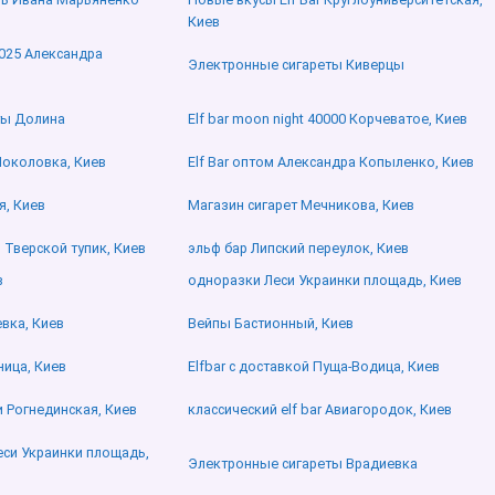
Киев
2025 Александра
Электронные сигареты Киверцы
ты Долина
Elf bar moon night 40000 Корчеватое, Киев
 Чоколовка, Киев
Elf Bar оптом Александра Копыленко, Киев
я, Киев
Магазин сигарет Мечникова, Киев
о Тверской тупик, Киев
эльф бар Липский переулок, Киев
в
одноразки Леси Украинки площадь, Киев
вка, Киев
Вейпы Бастионный, Киев
ница, Киев
Elfbar с доставкой Пуща-Водица, Киев
 Рогнединская, Киев
классический elf bar Авиагородок, Киев
Леси Украинки площадь,
Электронные сигареты Врадиевка