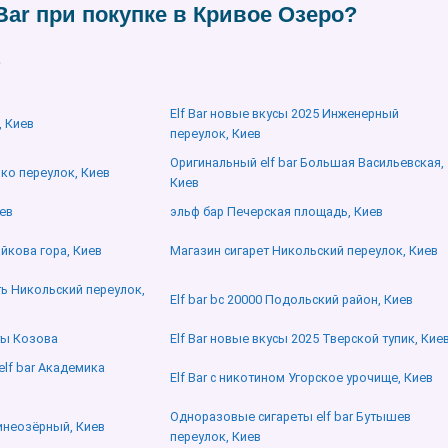
Bar при покупке в Кривое Озеро?
?
Elf Bar новые вкусы 2025 Инженерный
 Киев
переулок, Киев
Оригинальный elf bar Большая Васильевская,
нко переулок, Киев
Киев
иев
эльф бар Печерская площадь, Киев
айкова гора, Киев
Магазин сигарет Никольский переулок, Киев
ить Никольский переулок,
Elf bar bc 20000 Подольский район, Киев
ты Козова
Elf Bar новые вкусы 2025 Тверской тупик, Кие
lf bar Академика
Elf Bar с никотином Угорское урочище, Киев
Одноразовые сигареты elf bar Бутышев
Синеозёрный, Киев
переулок, Киев