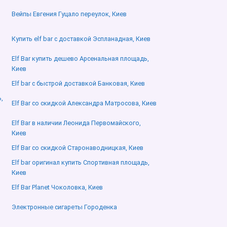
Вейпы Евгения Гуцало переулок, Киев
Купить elf bar с доставкой Эспланадная, Киев
Elf Bar купить дешево Арсенальная площадь,
Киев
Elf bar с быстрой доставкой Банковая, Киев
,
Elf Bar со скидкой Александра Матросова, Киев
Elf Bar в наличии Леонида Первомайского,
Киев
Elf Bar со скидкой Старонаводницкая, Киев
Elf bar оригинал купить Спортивная площадь,
Киев
Elf Bar Planet Чоколовка, Киев
Электронные сигареты Городенка