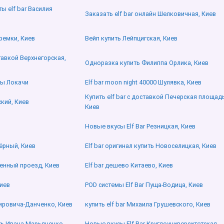
ы elf bar Василия
Заказать elf bar онлайн Шелковичная, Киев
еремки, Киев
Вейп купить Лейпцигская, Киев
ставкой Верхнегорская,
Одноразка купить Филиппа Орлика, Киев
ты Локачи
Elf bar moon night 40000 Шулявка, Киев
Купить elf bar с доставкой Печерская площадь
ский, Киев
Киев
Новые вкусы Elf Bar Резницкая, Киев
ёрный, Киев
Elf bar оригинал купить Новоселицкая, Киев
енный проезд, Киев
Elf bar дешево Китаево, Киев
иев
POD системы Elf Bar Пуща-Водица, Киев
ировича-Данченко, Киев
купить elf bar Михаила Грушевского, Киев
ить Ивана Марьяненко
Новые вкусы Elf Bar Круглоуниверситетская,