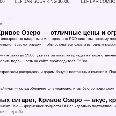
000
ELF BAR SOUR KING 30000
ELF BAR COMBO 
ML
Кривое Озеро — отличные цены и о
лектронные сигареты и многоразовые POD-системы, поэтому легк
гулярно пересматриваем, чтобы оставаться самым выгодным магаз
мите заказ до 19:00, уже завтра посылка приедет на ваше отдел
оверить подлинность на сайте производителя
Elf Bar
.
устраиваем распродажи и дарим бонусы постоянным клиентам. Под
айн-чат — склад обновляется ежедневно, и мы быстро подскажем, 
ых сигарет, Кривое Озеро — вкус, к
тимент
Elfliq
— фирменной жидкости Elf Bar, идеально подходящей 
ение под себя.