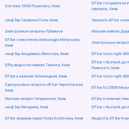
Elf Bar с подсветкой
lost mary 10000 Русановка, Киев
переулок, Киев
эльф бар Сапёрное Поле, Киев
Заказать elf bar онл
Электронные сигареты Рубежное
Магазин вейпов Дарв
Elf Bar с никотином Александра Матросова,
Электронные сигаре
Киев
эльф бар Академика Филатова, Киев
Elf bar moon night 40
Elf bar с быстрой до
Elfliq жидкости Нижняя Теличка, Киев
Раевского, Киев
Elf Bar в наличии Эспланадная, Киев
Elf bar moon night 4
Одноразовые сигареты elf bar Черногорская,
Elf bar bc 20000 Мыш
Киев
Магазин сигарет Чигиринская, Киев
Elf Bar в наличии Нем
эльф бар Мичурина, Киев
Elf bar с быстрой до
Elf Bar премиум серии Петра Болбочана, Киев
Жидкость Elf Bar Ком