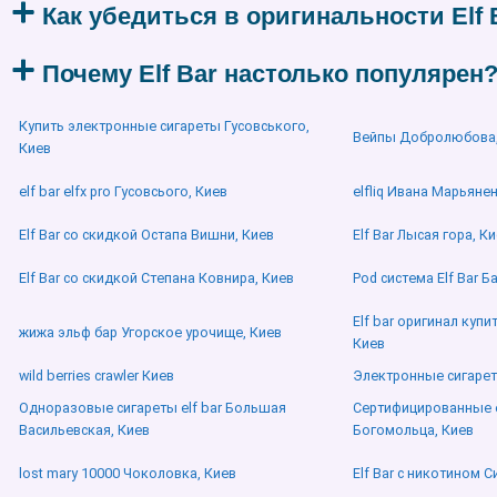
Как убедиться в оригинальности Elf 
Почему Elf Bar настолько популярен
Купить электронные сигареты Гусовського,
Вейпы Добролюбова,
Киев
elf bar elfx pro Гусовсього, Киев
elfliq Ивана Марьяне
Elf Bar со скидкой Остапа Вишни, Киев
Elf Bar Лысая гора, К
Elf Bar со скидкой Степана Ковнира, Киев
Pod система Elf Bar Б
Elf bar оригинал куп
жижа эльф бар Угорское урочище, Киев
Киев
wild berries crawler Киев
Электронные сигаре
Одноразовые сигареты elf bar Большая
Сертифицированные e
Васильевская, Киев
Богомольца, Киев
lost mary 10000 Чоколовка, Киев
Elf Bar с никотином 