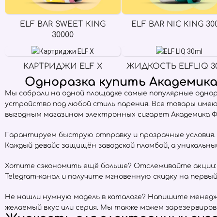
ELF BAR SWEET KING
ELF BAR NIC KING 30
30000
КАРТРИДЖИ ELF X
ЖИДКОСТЬ ELFLIQ 3
Одноразка купить Академика
Мы собрали на одной площадке самые популярные одно
устройство под любой стиль парения. Все товары име
выгодным магазином электронных сигарет Академика Ф
Гарантируем быструю отправку и прозрачные условия. Е
Каждый девайс защищён заводской пломбой, а уникальн
Хотите сэкономить ещё больше? Отслеживайте акции:
Telegram-канал и получите мгновенную скидку на первый 
Не нашли нужную модель в каталоге? Напишите менедже
желаемый вкус или серия. Мы также можем зарезервиров