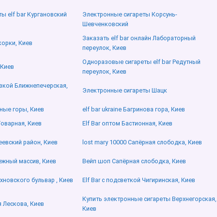
ы elf bar Кургановский
Электронные сигареты Корсунь-
Шевченковский
Заказать elf bar онлайн Лабораторный
корки, Киев
переулок, Киев
Одноразовые сигареты elf bar Редутный
 Киев
переулок, Киев
тавкой Ближнепечерская,
Электронные сигареты Шацк
яные горы, Киев
elf bar ukraine Багринова гора, Киев
Товарная, Киев
Elf Bar оптом Бастионная, Киев
еевский район, Киев
lost mary 10000 Сапёрная слободка, Киев
ежный массив, Киев
Вейп шоп Сапёрная слободка, Киев
хновского бульвар , Киев
Elf Bar с подсветкой Чигиринская, Киев
Купить электронные сигареты Верхнегорская,
я Лескова, Киев
Киев