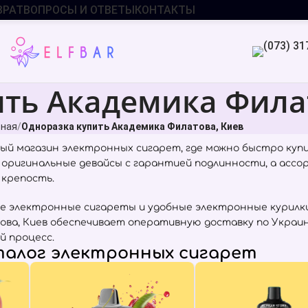
ВРАТ
ВОПРОСЫ И ОТВЕТЫ
КОНТАКТЫ
ть Академика Фила
вная
Одноразка купить Академика Филатова, Киев
ый магазин электронных сигарет, где можно быстро ку
о оригинальные девайсы с гарантией подлинности, а асс
 крепость.
е электронные сигареты и удобные электронные курилки
ова, Киев обеспечивает оперативную доставку по Украи
й процесс.
алог электронных сигарет