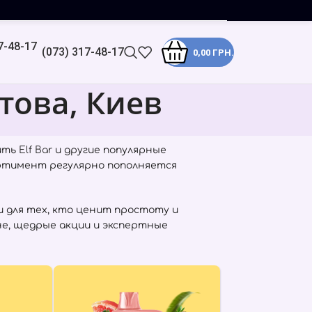
(073) 317-48-17
0,00
ГРН.
това, Киев
пить
Elf Bar
и другие популярные
ортимент регулярно пополняется
 для тех, кто ценит простоту и
не, щедрые акции и экспертные