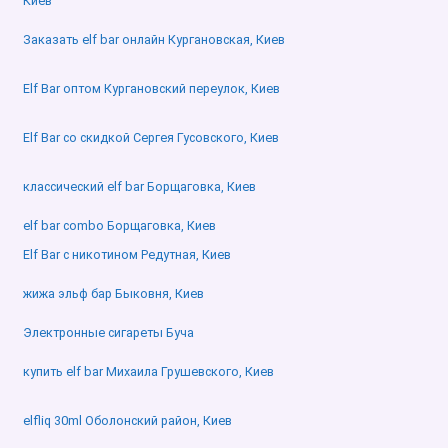
Киев
Заказать elf bar онлайн Кургановская, Киев
Elf Bar оптом Кургановский переулок, Киев
Elf Bar со скидкой Сергея Гусовского, Киев
классический elf bar Борщаговка, Киев
elf bar combo Борщаговка, Киев
Elf Bar с никотином Редутная, Киев
жижа эльф бар Быковня, Киев
Электронные сигареты Буча
купить elf bar Михаила Грушевского, Киев
elfliq 30ml Оболонский район, Киев