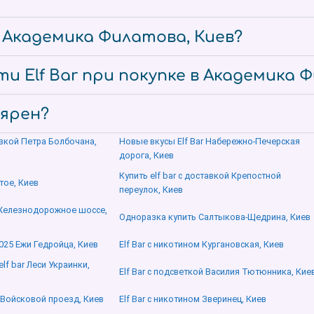
е Академика Филатова, Киев?
и Elf Bar при покупке в Академика 
лярен?
тавкой Петра Болбочана,
Новые вкусы Elf Bar Набережно-Печерская
дорога, Киев
Купить elf bar с доставкой Крепостной
атое, Киев
переулок, Киев
й Железнодорожное шоссе,
Одноразка купить Салтыкова-Щедрина, Киев
2025 Ежи Гедройца, Киев
Elf Bar с никотином Кургановская, Киев
f bar Леси Украинки,
Elf Bar с подсветкой Василия Тютюнника, Кие
 Войсковой проезд, Киев
Elf Bar с никотином Зверинец, Киев