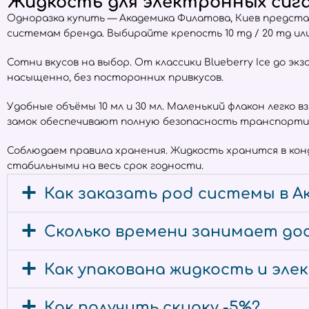
Жидкость для электронных сига
Одноразка купить — Академика Филатова, Киев предст
системам бренда. Выбирайте крепость 10 mg / 20 mg и
Сотни вкусов на выбор. От классики Blueberry Ice до экз
насыщенно, без посторонних привкусов.
Удобные объёмы 10 мл и 30 мл. Маленький флакон легко 
замок обеспечивают полную безопасность транспорти
Соблюдаем правила хранения. Жидкость хранится в ко
стабильными на весь срок годности.
Как заказать pod системы в А
Сколько времени занимает дос
Как упакована жидкость и эл
Как получить скидку -5%?