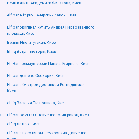
Вейп купить Академика Филатова, Киев
elf bar elfx pro Печерский район, Киев
Elf bar оригинал купить Андрея Первозванного
площадь, Киев
Вейпы Институтская, Киев
Elfliq Ветряные горы, Киев
Elf Bar премиум серии Панаса Мирного, Киев
Elf bar дешево Осокорки, Киев
Elf bar с быстрой доставкой Рогнединская,
Киев
,
elfliq Василия Тютюнника, Киев
в
Elf bar bc 20000 Шевченковский район, Киев
elfliq Летняя, Киев
Elf Bar с никотином Немировича-Данченко,