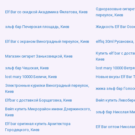
Одноразовые сигарет
Elf Bar со скидкой Академика Филатова, Киев
переулок, Киев
эльф бар Печерская площадь, Киев
Жидкость Elf Bar Осо
Elf Bar с экраном Виноградный переулок, Киев
elfliq 30ml Русановка,
Купить elf bar с дос
Магазин сигарет Заньковецкой, Киев
Киев
эльф бар Чешская, Киев
lost mary 10000 Ветр
lost mary 10000 Беличи, Киев
Новые вкусы Elf Bar 
Электронные курилки Виноградный переулок,
жижа эльф бар Голос
Киев
Elfbar с доставкой Борщаговка, Киев
Вейп купить Левобер
Вейп купить Микрорайон имени Дзержинского,
эльф бар Николая Ми
Киев
Elf bar оригинал купить Архитектора
Elf Bar оптом Никола
Городецкого, Киев