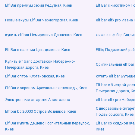
Elf Bar премиум серии Редутная, Киев
Elf Bar с никотином 
Новые вкусы Elf Bar Черногорская, Киев
elf bar elfx pro Иван
купить elf bar Немировича-Данченко, Киев
жижа эльф бар Багрин
Elf Bar в наличии Цитадельная, Киев
Elfliq Подольский рай
Купить elf bar с доставкой Набережно-
Оригинальный elf bar
Печерская дорога, Киев
Elf Bar оптом Кургановская, Киев
купить elf bar Бутыш
Elf bar с быстрой до
Elf Bar с экраном Арсенальная площадь, Киев
Печерская дорога, К
Электронные сигареты Апостолово
elf bar elfx pro Набе
Одноразовые сигарет
Elf bar bc 20000 Остров Водников, Киев
Подвысоцкого, Киев
Elf Bar купить дешево Госпитальный переулок,
Elf Bar со скидкой 
Киев
Киев