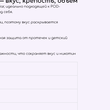
 вкус, крепость, объём
ar, идеально подходящей к POD-
д себя.
тии, поэтому вкус раскрывается
отная защита от протечек и детский
жности, что сохраняет вкус и никотин