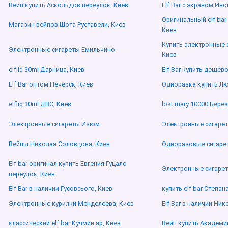
Вейп купить Аскольдов переулок, Киев
Elf Bar с экраном Инс
Оригинальный elf bar
Магазин вейпов Шота Руставели, Киев
Киев
Купить электронные 
Электронные сигареты Емильчино
Киев
elfliq 30ml Дарница, Киев
Elf Bar купить дешев
Elf Bar оптом Печерск, Киев
Одноразка купить Лю
elfliq 30ml ДВС, Киев
lost mary 10000 Бере
Электронные сигареты Изюм
Электронные сигаре
Вейпы Николая Соловцова, Киев
Одноразовые сигареты
Elf bar оригинал купить Евгения Гуцало
Электронные сигаре
переулок, Киев
Elf Bar в наличии Гусовсього, Киев
купить elf bar Степан
Электронные курилки Менделеева, Киев
Elf Bar в наличии Ник
классический elf bar Кучмин яр, Киев
Вейп купить Академи