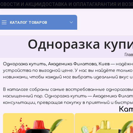
ОВОСТИ И АКЦИИ
ДОСТАВКА И ОПЛАТА
ГАРАНТИЯ И ВОЗ
КАТАЛОГ ТОВАРОВ
Одноразка купи
Гла
Одноразка купить, Академика Филатова, Киев
— надёжн
устройства по выгодной цене. У нас вы найдёте тольк
новинками, чтобы каждый мог выбрать идеальный вкус и
В каталоге собраны самые востребованные одноразовы
насыщенный пар. Одноразка купить — Академика Филат
консультации, превращая покупку в приятный и быстры
Кат