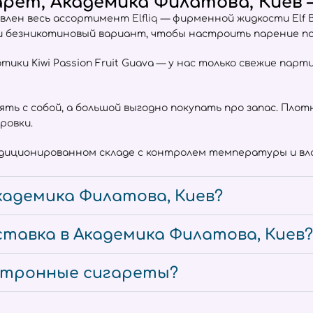
рет, Академика Филатова, Киев —
авлен весь ассортимент
Elfliq
— фирменной жидкости Elf B
ли безникотиновый вариант, чтобы настроить парение по
отики Kiwi Passion Fruit Guava — у нас только свежие пар
взять с собой, а большой выгодно покупать про запас. Пл
ровки.
ндиционированном складе с контролем температуры и вла
кадемика Филатова, Киев?
тавка в Академика Филатова, Киев?
ектронные сигареты?