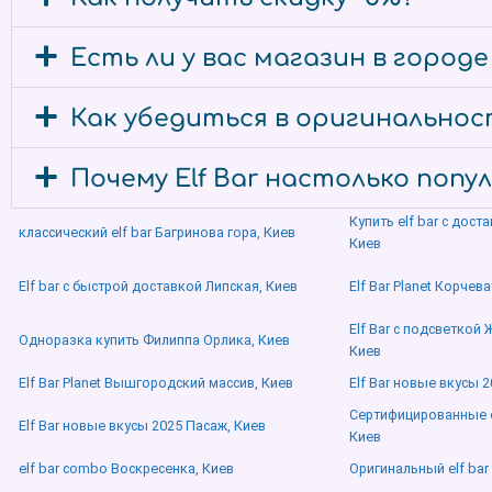
Есть ли у вас магазин в город
Как убедиться в оригинальност
Почему Elf Bar настолько попу
Купить elf bar с дос
классический elf bar Багринова гора, Киев
Киев
Elf bar с быстрой доставкой Липская, Киев
Elf Bar Planet Корчев
Elf Bar с подсветко
Одноразка купить Филиппа Орлика, Киев
Киев
Elf Bar Planet Вышгородский массив, Киев
Elf Bar новые вкусы 
Сертифицированные el
Elf Bar новые вкусы 2025 Пасаж, Киев
Киев
elf bar combo Воскресенка, Киев
Оригинальный elf bar