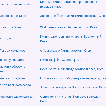
Магазин сигарет Андрея Первозванного
Голосеевский район, Киев
площадь, Киев
а Козловского, Киев
Заказать elf bar онлайн Тимирязевская, Киев
ова гора, Киев
Wild berries crawler Ветряные горы, Киев
Купить электронные сигареты Бастионный,
он, Киев
Киев
 Героев Крут, Киев
elf bar elfx pro Тимирязевская, Киев
ев переулок, Киев
жижа эльф бар Синеозёрный, Киев
ставкой Набережно-
Вейп купить Железнодорожное шоссе, Киев
иев
режное шоссе, Киев
Elf Bar в наличии Лабораторный переулок, Ки
ы elf bar Профессора
Электронные курилки Ближнепечерская, Киев
Железнодорожное шоссе,
Одноразка купить Панфиловцев переулок,
Киев