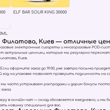
000
ELF BAR SOUR KING 30000
0ML
 Филатова, Киев — отличные це
разовые электронные сигареты и многоразовые POD-сист
ют актуальные ценники, которые мы регулярно пересма
илатова, Киев.
сли оформите заказ до 19:00, уже завтра посылка приеде
ый код на упаковке позволяет проверить подлинность на 
 мы часто устраиваем распродажи и дарим бонусы пост
заказ.
ру в онлайн-чат — склад обновляется ежедневно, и мы б
ать новинку специально для вас.