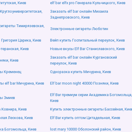
титутская, Киев
elf bar elfx pro Генерала Кульчицкого, Киев
 Круглоуниверситетская,
Заказать elf bar онлайн Михаила
Заднепровского, Киев
сигареты Тимирязевская,
Электронные сигареты Люботин
о Григория Царика, Киев
Вейп купить Госпитальный переулок, Киев
теранская, Киев
Новые вкусы Elf Bar Станиславского, Киев
Заказать elf bar онлайн Кургановский
зняки, Киев
переулок, Киев
ты Кременец
Одноразка купить Мичурина, Киев
 elf bar Мичурина, Киев
Elf bar moon night 40000 Позняки, Киев
Elf Bar премиум серии Академика Богомольца
ты Змиев
Киев
а Ковнира, Киев
Купить электронные сигареты Бассейная, Кие
олая Лескова, Киев
Elf Bar купить оптом Цитадельная, Киев
ка Богомольца, Киев
lost mary 10000 Оболонский район, Киев