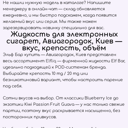
Не нашли нужную модель в каталоге? Напишите
менеджеру в онлайн-чат — склад обновляется
ежедневно, и мы быстро подскажем, когда появится
желаемый вкус или серия. Мы также можем
зарезервировать новинку специально для вас.
Жидкость для электронных
сигарет, Авиагородок, Киев —
вкус, крепость, объём
Эльф Бар купить — Авиагородок, Киев представлен
весь ассортимент
Elfliq
— фирменной жидкости Elf Bar,
идеально подходящей к POD-системам бренда.
Выбирайте крепость 10 mg / 20 mg или
безникотиновый вариант, чтобы настроить парение
под себя.
Сотни вкусов на выбор. От классики Blueberry Ice до
экзотики Kiwi Passion Fruit Guava — у нас только свежие
партии, поэтому вкус раскрывается насыщенно, без
посторонних привкусов.