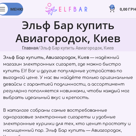
0
МЕНЮ
0,00
ГРН
Эльф Бар купить
Авиагородок, Киев
Главная
Эльф Бар купить Авиагородок, Киев
Эльф Бар купить, Авиагородок, Киев
— надёжный
магазин электронных сигарет, где можно быстро
купить
Elf Bar
и другие популярные устройства по
выгодной цене. У нас вы найдёте только оригинальные
девайсы с гарантией подлинности, а ассортимент
регулярно пополняется новинками, чтобы каждый мог
выбрать идеальный вкус и крепость.
В каталоге собраны самые востребованные
одноразовые электронные сигареты и удобные
электронные курилки для тех, кто ценит простоту и
насыщенный пар. Эльф Бар купить — Авиагородок,