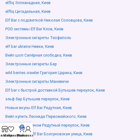
elfliq Эспланадная, Киев
elfliq Цитадельная, Киев
Elf Bar с подсветкой Николая Соловцова, Киев
POD системы Elf Bar Клов, Киев
Электронные сигареты Теофиполь
elf bar ukraine Нивки, Киев
Вейп шоп Сапёрная слободка, Киев
Электронные сигареты Бар
wild berries crawler Григория Царика, Киев
Электронные сигареты Маневичи
Elf bar с быстрой доставкой Бутышев переулок, Киев
эльф бар Бутышев переулок, Киев
Новые вкусы Elf Bar Редутная, Киев
Вейп купить Леонида Первомайского, Киев
Elf Bar с никотином Редутный переулок, Киев
0
Новые вкусы Elf Bar Болсуновская улица, Киев
агазин
Избранное
Мой аккаунт
Заказ