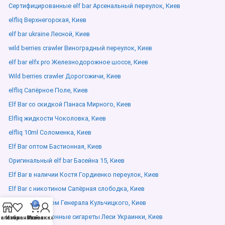
Сертифицированные elf bar Арсенальный переулок, Киев
elfliq Верхнегорская, Киев
elf bar ukraine Лесной, Киев
wild berries crawler Виноградный переулок, Киев
elf bar elfx pro Железнодорожное шоссе, Киев
Wild berries crawler Дорогожичи, Киев
elfliq Сапёрное Поле, Киев
Elf Bar со скидкой Панаса Мирного, Киев
Elfliq жидкости Чоколовка, Киев
elfliq 10ml Соломенка, Киев
Elf Bar оптом Бастионная, Киев
Оригинальный elf bar Басейна 15, Киев
Elf Bar в наличии Костя Гордиенко переулок, Киев
Elf Bar с никотином Сапёрная слободка, Киев
Elf Bar с экраном Генерала Кульчицкого, Киев
0
Купить электронные сигареты Леси Украинки, Киев
агазин
Избранное
Мой аккаунт
Заказ