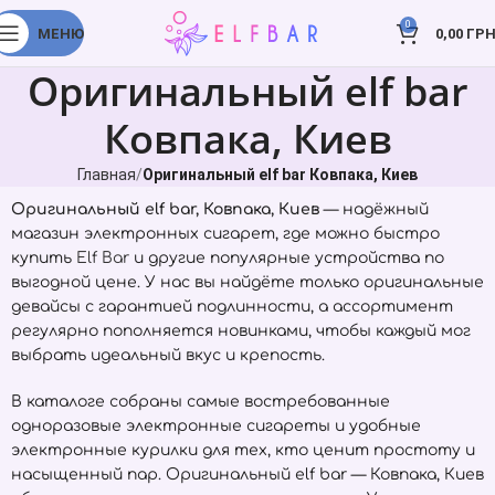
0
МЕНЮ
0,00
ГРН
Оригинальный elf bar
Ковпака, Киев
Главная
Оригинальный elf bar Ковпака, Киев
Оригинальный elf bar, Ковпака, Киев
— надёжный
магазин электронных сигарет, где можно быстро
купить
Elf Bar
и другие популярные устройства по
выгодной цене. У нас вы найдёте только оригинальные
девайсы с гарантией подлинности, а ассортимент
регулярно пополняется новинками, чтобы каждый мог
выбрать идеальный вкус и крепость.
В каталоге собраны самые востребованные
одноразовые электронные сигареты и удобные
электронные курилки для тех, кто ценит простоту и
насыщенный пар. Оригинальный elf bar — Ковпака, Киев