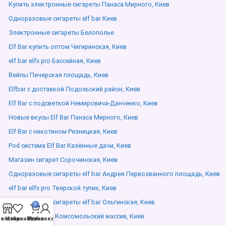
Купить электронные сигареты Панаса Мирного, Киев
Одноразовые сигареты elf bar Киев
Электронные сигареты Белополье
Elf Bar купить оптом Чигиринская, Киев
elf bar elfx pro Бассейная, Киев
Вейпы Печерская площадь, Киев
Elfbar с доставкой Подольский район, Киев
Elf Bar с подсветкой Немировича-Данченко, Киев
Новые вкусы Elf Bar Панаса Мирного, Киев
Elf Bar с никотином Резницкая, Киев
Pod система Elf Bar Казённые дачи, Киев
Магазин сигарет Сорочинская, Киев
Одноразовые сигареты elf bar Андрея Первозванного площадь, Киев
elf bar elfx pro Тверской тупик, Киев
Одноразовые сигареты elf bar Ольгинская, Киев
0
Elfliq жидкости Комсомольский массив, Киев
агазин
Избранное
Мой аккаунт
Заказ