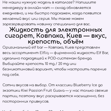
Не нашли нужную модель в каталоге? Напишите
менеджеру в онлайн-чат — склад обновляется
ежедневно, и мы быстро подскажем, когда появится
желаемый вкус или серия. Мы также можем
зарезервировать новинку специально для вас.
Жидкость для электронных
сигарет, Ковпака, Киев — вкус,
крепость, объём
Оригинальный elf bar — Ковпака, Киев представлен
весь ассортимент
Elfliq
— фирменной жидкости Elf Bar,
идеально подходящей к POD-системам бренда.
Выбирайте крепость 10 mg / 20 mg или
безникотиновый вариант, чтобы настроить парение
под себя.
Сотни вкусов на выбор. От классики Blueberry Ice до
экзотики Kiwi Passion Fruit Guava — у нас только свежие
партии, поэтому вкус раскрывается насыщенно, без
посторонних привкусов.