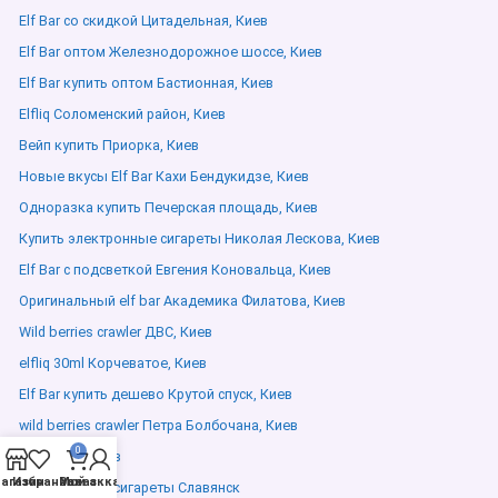
Elf Bar со скидкой Цитадельная, Киев
Elf Bar оптом Железнодорожное шоссе, Киев
Elf Bar купить оптом Бастионная, Киев
Elfliq Соломенский район, Киев
Вейп купить Приорка, Киев
Новые вкусы Elf Bar Кахи Бендукидзе, Киев
Одноразка купить Печерская площадь, Киев
Купить электронные сигареты Николая Лескова, Киев
Elf Bar с подсветкой Евгения Коновальца, Киев
Оригинальный elf bar Академика Филатова, Киев
Wild berries crawler ДВС, Киев
elfliq 30ml Корчеватое, Киев
Elf Bar купить дешево Крутой спуск, Киев
wild berries crawler Петра Болбочана, Киев
0
Elfliq ДВС, Киев
агазин
Избранное
Мой аккаунт
Заказ
Электронные сигареты Славянск