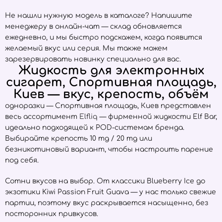
Не нашли нужную модель в каталоге? Напишите
менеджеру в онлайн-чат — склад обновляется
ежедневно, и мы быстро подскажем, когда появится
желаемый вкус или серия. Мы также можем
зарезервировать новинку специально для вас.
Жидкость для электронных
сигарет, Спортивная площадь,
Киев — вкус, крепость, объём
одноразки — Спортивная площадь, Киев представлен
весь ассортимент
Elfliq
— фирменной жидкости Elf Bar,
идеально подходящей к POD-системам бренда.
Выбирайте крепость 10 mg / 20 mg или
безникотиновый вариант, чтобы настроить парение
под себя.
Сотни вкусов на выбор. От классики Blueberry Ice до
экзотики Kiwi Passion Fruit Guava — у нас только свежие
партии, поэтому вкус раскрывается насыщенно, без
посторонних привкусов.