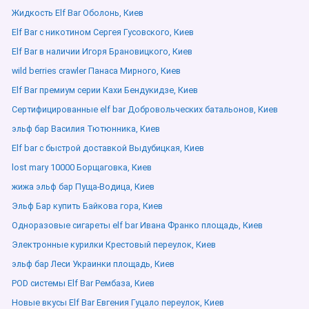
Жидкость Elf Bar Оболонь, Киев
Elf Bar с никотином Сергея Гусовского, Киев
Elf Bar в наличии Игоря Брановицкого, Киев
wild berries crawler Панаса Мирного, Киев
Elf Bar премиум серии Кахи Бендукидзе, Киев
Сертифицированные elf bar Добровольческих батальонов, Киев
эльф бар Василия Тютюнника, Киев
Elf bar с быстрой доставкой Выдубицкая, Киев
lost mary 10000 Борщаговка, Киев
жижа эльф бар Пуща-Водица, Киев
Эльф Бар купить Байкова гора, Киев
Одноразовые сигареты elf bar Ивана Франко площадь, Киев
Электронные курилки Крестовый переулок, Киев
эльф бар Леси Украинки площадь, Киев
POD системы Elf Bar Рембаза, Киев
Новые вкусы Elf Bar Евгения Гуцало переулок, Киев