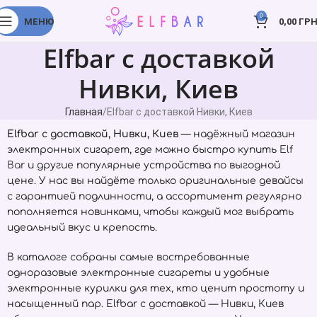
0
МЕНЮ
0,00
ГРН
Elfbar с доставкой
Нивки, Киев
Главная
Elfbar с доставкой Нивки, Киев
Elfbar с доставкой, Нивки, Киев
— надёжный магазин
электронных сигарет, где можно быстро купить
Elf
Bar
и другие популярные устройства по выгодной
цене. У нас вы найдёте только оригинальные девайсы
с гарантией подлинности, а ассортимент регулярно
пополняется новинками, чтобы каждый мог выбрать
идеальный вкус и крепость.
В каталоге собраны самые востребованные
одноразовые электронные сигареты и удобные
электронные курилки для тех, кто ценит простоту и
насыщенный пар. Elfbar с доставкой — Нивки, Киев