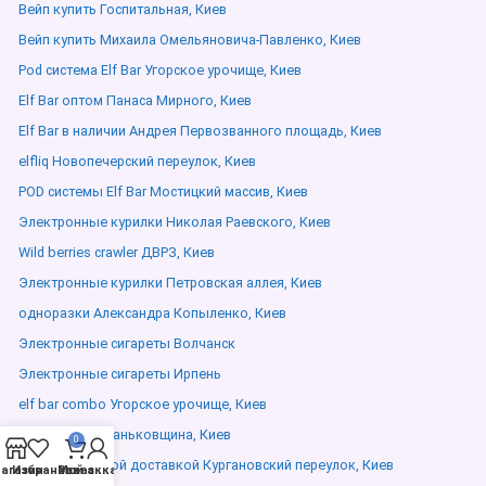
Вейп купить Госпитальная, Киев
Вейп купить Михаила Омельяновича-Павленко, Киев
Pod система Elf Bar Угорское урочище, Киев
Elf Bar оптом Панаса Мирного, Киев
Elf Bar в наличии Андрея Первозванного площадь, Киев
elfliq Новопечерский переулок, Киев
POD системы Elf Bar Мостицкий массив, Киев
Электронные курилки Николая Раевского, Киев
Wild berries crawler ДВРЗ, Киев
Электронные курилки Петровская аллея, Киев
одноразки Александра Копыленко, Киев
Электронные сигареты Волчанск
Электронные сигареты Ирпень
elf bar combo Угорское урочище, Киев
Elf Bar Planet Паньковщина, Киев
0
Elf bar с быстрой доставкой Кургановский переулок, Киев
агазин
Избранное
Мой аккаунт
Заказ