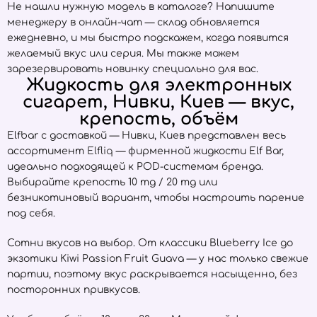
Не нашли нужную модель в каталоге? Напишите
менеджеру в онлайн-чат — склад обновляется
ежедневно, и мы быстро подскажем, когда появится
желаемый вкус или серия. Мы также можем
зарезервировать новинку специально для вас.
Жидкость для электронных
сигарет, Нивки, Киев — вкус,
крепость, объём
Elfbar с доставкой — Нивки, Киев представлен весь
ассортимент
Elfliq
— фирменной жидкости Elf Bar,
идеально подходящей к POD-системам бренда.
Выбирайте крепость 10 mg / 20 mg или
безникотиновый вариант, чтобы настроить парение
под себя.
Сотни вкусов на выбор. От классики Blueberry Ice до
экзотики Kiwi Passion Fruit Guava — у нас только свежие
партии, поэтому вкус раскрывается насыщенно, без
посторонних привкусов.