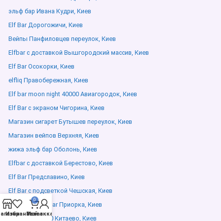
эльф бар Ивана Кудри, Киев
Elf Bar Дорогожичи, Киев
Вейпы Панфиловцев переулок, Киев
Elfbar с доставкой Вышгородский массив, Киев
Elf Bar Осокорки, Киев
elfliq Правобережная, Киев
Elf bar moon night 40000 Авиагородок, Киев
Elf Bar с экраном Чигорина, Киев
Магазин сигарет Бутышев переулок, Киев
Магазин вейпов Верхняя, Киев
жижа эльф бар Оболонь, Киев
Elfbar с доставкой Берестово, Киев
Elf Bar Предславино, Киев
Elf Bar с подсветкой Чешская, Киев
0
Жидкость Elf Bar Приорка, Киев
агазин
Избранное
Мой аккаунт
Заказ
lost mary 10000 Китаево, Киев