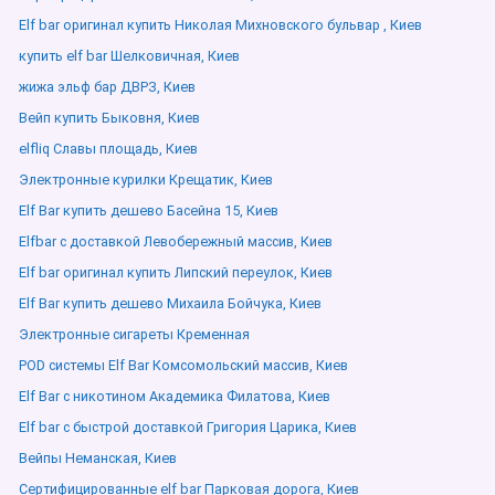
Elf bar оригинал купить Николая Михновского бульвар , Киев
купить elf bar Шелковичная, Киев
жижа эльф бар ДВРЗ, Киев
Вейп купить Быковня, Киев
elfliq Славы площадь, Киев
Электронные курилки Крещатик, Киев
Elf Bar купить дешево Басейна 15, Киев
Elfbar с доставкой Левобережный массив, Киев
Elf bar оригинал купить Липский переулок, Киев
Elf Bar купить дешево Михаила Бойчука, Киев
Электронные сигареты Кременная
POD системы Elf Bar Комсомольский массив, Киев
Elf Bar с никотином Академика Филатова, Киев
Elf bar с быстрой доставкой Григория Царика, Киев
Вейпы Неманская, Киев
Сертифицированные elf bar Парковая дорога, Киев