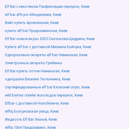
Elf Bar с никотином Панфиловцев переулок, Киев
elf bar elfx pro Менделеева, Киев
Вейп купить Арсенальная, Киев
купить elf bar Предславинская, Киев
Elf Bar новые вкусы 2025 Салтыкова-Щедрина, Киев
Купить elf bar с доставкой Михаила Бойчука, Киев
Одноразовые сигареты elf bar Неманская, Киев
Электронные сигареты Гребенка
Elf Bar купить оптом Неманская, Киев
одноразки Василия Тютюнника, Киев
Сертифицированные elf bar Кловский спуск, Киев
wild berries crawler Аскольдов переулок, Киев
Elfbar с доставкой Новобеличи, Киев
elfliq Болсуновская улица, Киев
Жидкость Elf Bar Лесной, Киев
elfliq 10ml Предславино, Киев