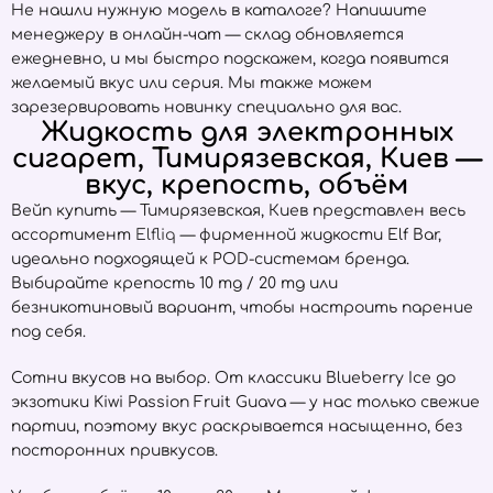
Не нашли нужную модель в каталоге? Напишите
менеджеру в онлайн-чат — склад обновляется
ежедневно, и мы быстро подскажем, когда появится
желаемый вкус или серия. Мы также можем
зарезервировать новинку специально для вас.
Жидкость для электронных
сигарет, Тимирязевская, Киев —
вкус, крепость, объём
Вейп купить — Тимирязевская, Киев представлен весь
ассортимент
Elfliq
— фирменной жидкости Elf Bar,
идеально подходящей к POD-системам бренда.
Выбирайте крепость 10 mg / 20 mg или
безникотиновый вариант, чтобы настроить парение
под себя.
Сотни вкусов на выбор. От классики Blueberry Ice до
экзотики Kiwi Passion Fruit Guava — у нас только свежие
партии, поэтому вкус раскрывается насыщенно, без
посторонних привкусов.