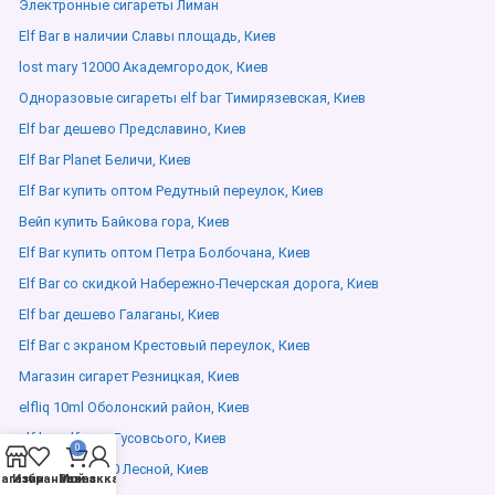
Электронные сигареты Лиман
Elf Bar в наличии Славы площадь, Киев
lost mary 12000 Академгородок, Киев
Одноразовые сигареты elf bar Тимирязевская, Киев
Elf bar дешево Предславино, Киев
Elf Bar Planet Беличи, Киев
Elf Bar купить оптом Редутный переулок, Киев
Вейп купить Байкова гора, Киев
Elf Bar купить оптом Петра Болбочана, Киев
Elf Bar со скидкой Набережно-Печерская дорога, Киев
Elf bar дешево Галаганы, Киев
Elf Bar с экраном Крестовый переулок, Киев
Магазин сигарет Резницкая, Киев
elfliq 10ml Оболонский район, Киев
elf bar elfx pro Гусовсього, Киев
0
lost mary 12000 Лесной, Киев
агазин
Избранное
Мой аккаунт
Заказ