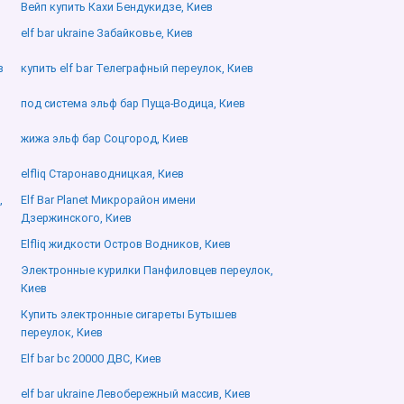
Вейп купить Кахи Бендукидзе, Киев
elf bar ukraine Забайковье, Киев
в
купить elf bar Телеграфный переулок, Киев
под система эльф бар Пуща-Водица, Киев
жижа эльф бар Соцгород, Киев
elfliq Старонаводницкая, Киев
,
Elf Bar Planet Микрорайон имени
Дзержинского, Киев
Elfliq жидкости Остров Водников, Киев
Электронные курилки Панфиловцев переулок,
Киев
Купить электронные сигареты Бутышев
переулок, Киев
Elf bar bc 20000 ДВС, Киев
elf bar ukraine Левобережный массив, Киев