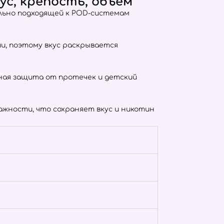
ус, крепость, объём
ально подходящей к POD-системам
тии, поэтому вкус раскрывается
отная защита от протечек и детский
жности, что сохраняет вкус и никотин