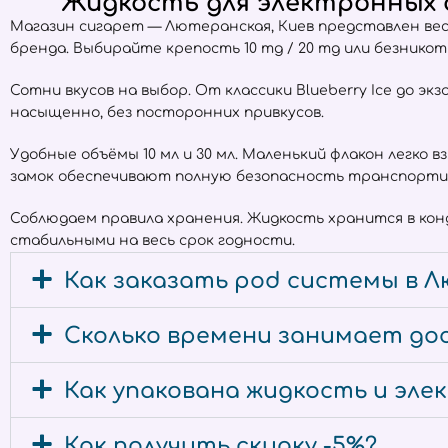
Жидкость для электронных с
Магазин сигарет — Лютеранская, Киев представлен в
бренда. Выбирайте крепость 10 mg / 20 mg или безнико
Сотни вкусов на выбор. От классики Blueberry Ice до экз
насыщенно, без посторонних привкусов.
Удобные объёмы 10 мл и 30 мл. Маленький флакон легко 
замок обеспечивают полную безопасность транспорти
Соблюдаем правила хранения. Жидкость хранится в ко
стабильными на весь срок годности.
Как заказать pod системы в Л
Сколько времени занимает дос
Как упакована жидкость и эл
Как получить скидку -5%?