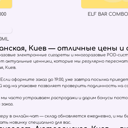
000
ELF BAR COMBO
0ML
нская, Киев — отличные цены и
разовые электронные сигареты и многоразовые POD-сист
ют актуальные ценники, которые мы регулярно пересма
, Киев.
сли оформите заказ до 19:00, уже завтра посылка приеде
ый код на упаковке позволяет проверить подлинность на 
 мы часто устраиваем распродажи и дарим бонусы пост
заказ.
ру в онлайн-чат — склад обновляется ежедневно, и мы б
ать новинку специально для вас.