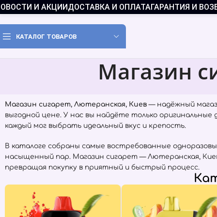
ОВОСТИ И АКЦИИ
ДОСТАВКА И ОПЛАТА
ГАРАНТИЯ И ВОЗ
КАТАЛОГ ТОВАРОВ
Магазин с
Магазин сигарет, Лютеранская, Киев
— надёжный магаз
выгодной цене. У нас вы найдёте только оригинальные
каждый мог выбрать идеальный вкус и крепость.
В каталоге собраны самые востребованные одноразовы
насыщенный пар. Магазин сигарет — Лютеранская, Кие
превращая покупку в приятный и быстрый процесс.
Кат