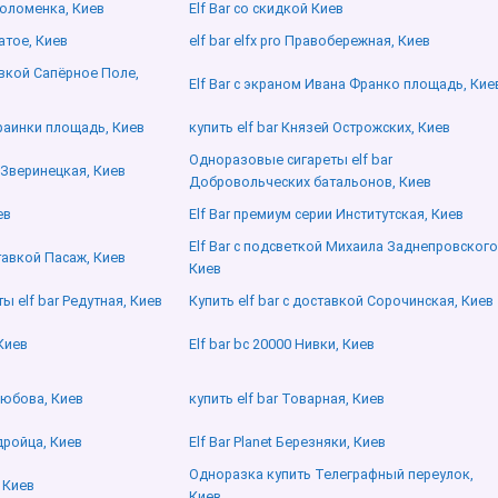
Соломенка, Киев
Elf Bar со скидкой Киев
ватое, Киев
elf bar elfx pro Правобережная, Киев
тавкой Сапёрное Поле,
Elf Bar с экраном Ивана Франко площадь, Кие
краинки площадь, Киев
купить elf bar Князей Острожских, Киев
Одноразовые сигареты elf bar
 Зверинецкая, Киев
Добровольческих батальонов, Киев
ев
Elf Bar премиум серии Институтская, Киев
Elf Bar с подсветкой Михаила Заднепровского
ставкой Пасаж, Киев
Киев
 elf bar Редутная, Киев
Купить elf bar с доставкой Сорочинская, Киев
Киев
Elf bar bc 20000 Нивки, Киев
любова, Киев
купить elf bar Товарная, Киев
едройца, Киев
Elf Bar Planet Березняки, Киев
Одноразка купить Телеграфный переулок,
 Киев
Киев