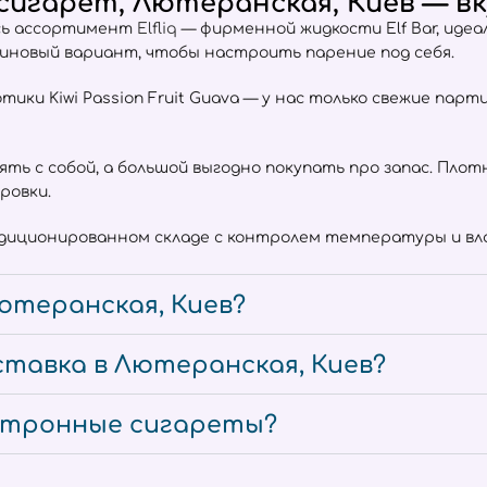
игарет, Лютеранская, Киев — вк
есь ассортимент
Elfliq
— фирменной жидкости Elf Bar, иде
тиновый вариант, чтобы настроить парение под себя.
отики Kiwi Passion Fruit Guava — у нас только свежие пар
взять с собой, а большой выгодно покупать про запас. Пл
ровки.
ндиционированном складе с контролем температуры и вла
ютеранская, Киев?
тавка в Лютеранская, Киев?
ектронные сигареты?