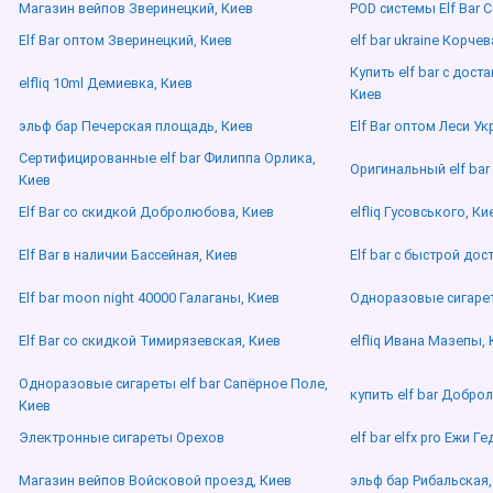
Магазин вейпов Зверинецкий, Киев
POD системы Elf Bar 
Elf Bar оптом Зверинецкий, Киев
elf bar ukraine Корче
Купить elf bar с дос
elfliq 10ml Демиевка, Киев
Киев
эльф бар Печерская площадь, Киев
Elf Bar оптом Леси У
Сертифицированные elf bar Филиппа Орлика,
Оригинальный elf bar
Киев
Elf Bar со скидкой Добролюбова, Киев
elfliq Гусовського, Ки
Elf Bar в наличии Бассейная, Киев
Elf bar с быстрой до
Elf bar moon night 40000 Галаганы, Киев
Одноразовые сигареты
Elf Bar со скидкой Тимирязевская, Киев
elfliq Ивана Мазепы, 
Одноразовые сигареты elf bar Сапёрное Поле,
купить elf bar Добро
Киев
Электронные сигареты Орехов
elf bar elfx pro Ежи Г
Магазин вейпов Войсковой проезд, Киев
эльф бар Рибальская,