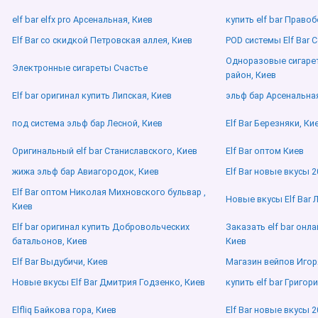
elf bar elfx pro Арсенальная, Киев
купить elf bar Право
Elf Bar со скидкой Петровская аллея, Киев
POD системы Elf Bar 
Одноразовые сигарет
Электронные сигареты Счастье
район, Киев
Elf bar оригинал купить Липская, Киев
эльф бар Арсенальная
под система эльф бар Лесной, Киев
Elf Bar Березняки, Ки
Оригинальный elf bar Станиславского, Киев
Elf Bar оптом Киев
жижа эльф бар Авиагородок, Киев
Elf Bar новые вкусы 2
Elf Bar оптом Николая Михновского бульвар ,
Новые вкусы Elf Bar 
Киев
Elf bar оригинал купить Добровольческих
Заказать elf bar онл
батальонов, Киев
Киев
Elf Bar Выдубичи, Киев
Магазин вейпов Игор
Новые вкусы Elf Bar Дмитрия Годзенко, Киев
купить elf bar Григор
Elfliq Байкова гора, Киев
Elf Bar новые вкусы 