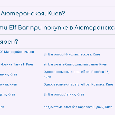
е Лютеранская, Киев?
и Elf Bar при покупке в Лютеранска
лярен?
0000 Микрорайон имени
Elf Bar оптом Николая Лескова, Киев
 Иоанна Павла ІІ, Киев
elf bar ukraine Святошинский район, Киев
Одноразовые сигареты elf bar Басейна 15,
аинки, Киев
Киев
тская, Киев
Одноразовые сигареты elf bar Ковпака, Киев
дачи, Киев
Elf Bar оптом Летняя, Киев
иев
под система эльф бар Караваевы дачи, Киев