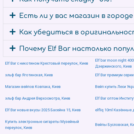
Есть ли у вас магазин в город
Как убедиться в оригинальност
Почему Elf Bar настолько попу
Elf bar moon night 4
Elf Bar с никотином Крестовый переулок, Киев
Дзержинского, Киев
эльф бар Яготинская, Киев
Elf Bar премиум серии
Магазин вейпов Ковпака, Киев
Вейп купить Леси Укр
эльф бар Андрея Верхосмотра, Киев
Elf Bar оптом Институ
Elf Bar новые вкусы 2025 Басейна 15, Киев
elfliq 10ml Казённые 
Купить электронные сигареты Музейный
Вейпы Бусловская, К
переулок, Киев