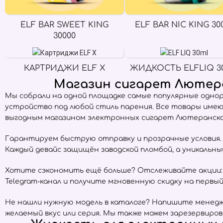
ELF BAR SWEET KING
ELF BAR NIC KING 30
30000
КАРТРИДЖИ ELF X
ЖИДКОСТЬ ELFLIQ 3
Магазин сигарет Лютера
Мы собрали на одной площадке самые популярные одно
устройство под любой стиль парения. Все товары име
выгодным магазином электронных сигарет Лютеранская
Гарантируем быструю отправку и прозрачные условия. Е
Каждый девайс защищён заводской пломбой, а уникальн
Хотите сэкономить ещё больше? Отслеживайте акции:
Telegram-канал и получите мгновенную скидку на первый 
Не нашли нужную модель в каталоге? Напишите менедже
желаемый вкус или серия. Мы также можем зарезервиров