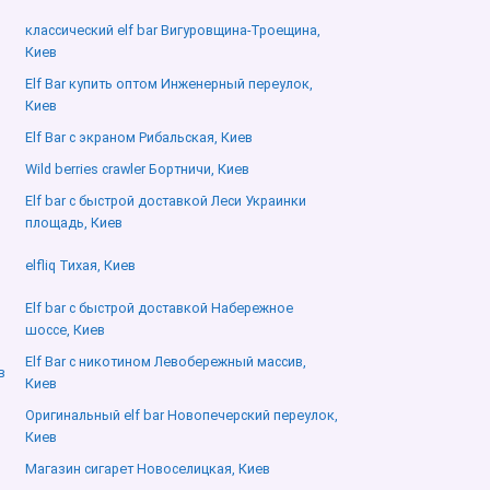
классический elf bar Вигуровщина-Троещина,
Киев
Elf Bar купить оптом Инженерный переулок,
Киев
Elf Bar с экраном Рибальская, Киев
Wild berries crawler Бортничи, Киев
Elf bar с быстрой доставкой Леси Украинки
площадь, Киев
elfliq Тихая, Киев
Elf bar с быстрой доставкой Набережное
шоссе, Киев
Elf Bar с никотином Левобережный массив,
в
Киев
Оригинальный elf bar Новопечерский переулок,
Киев
Магазин сигарет Новоселицкая, Киев