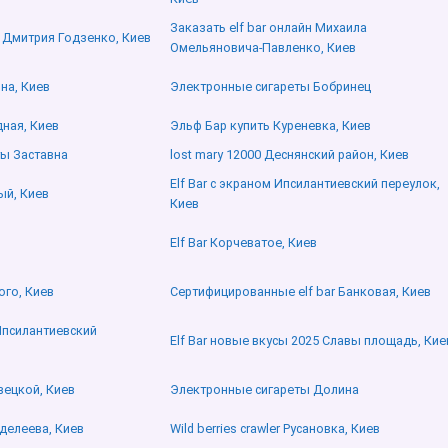
Заказать elf bar онлайн Михаила
и Дмитрия Годзенко, Киев
Омельяновича-Павленко, Киев
на, Киев
Электронные сигареты Бобринец
ная, Киев
Эльф Бар купить Куреневка, Киев
ы Заставна
lost mary 12000 Деснянский район, Киев
Elf Bar с экраном Ипсилантиевский переулок,
ый, Киев
Киев
в
Elf Bar Корчеватое, Киев
ого, Киев
Сертифицированные elf bar Банковая, Киев
 Ипсилантиевский
Elf Bar новые вкусы 2025 Славы площадь, Кие
вецкой, Киев
Электронные сигареты Долина
нделеева, Киев
Wild berries crawler Русановка, Киев