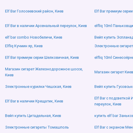
Elf Bar Голосеевский район, Киев
Elf Bar премиум сери
Elf Bar в наличии Арсенальный переулок, Киев
elfliq 10ml Паньковщи
elf bar combo Новобеличи, Киев
Вейп купить Эспланад
Elfliq Кучмин яр, Киев
Электронные сигарет
Elf Bar премиум серии Шелковичная, Киев
elfliq 10ml Синеозёрн
Магазин сигарет Железнодорожное шоссе,
Магазин сигарет Кие
Киев
Электронные курилки Чешская, Киев
Вейп купить Гусовськ
Elf Bar с подсветкой
Elf Bar в наличии Крещатик, Киев
переулок, Киев
Вейп купить Цитадельная, Киев
купить elf bar Занько
Электронные сигареты Томашполь
Elf Bar с экраном Ме