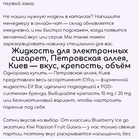
первый заказ.
Не нашли нужную модель в каталоге? Напишите
менеджеру в онлайн-чат — склад обновляется
ежедневно, и мы быстро подскажем, когда появится
желаемый вкус или серия. Мы также можем
зарезервировать новинку специально для вас.
Жидкость для электронных
сигарет, Петровская аллея,
Киев — вкус, крепость, объём
Одноразка купить — Петровская аллея, Киев
представлен весь ассортимент
Elfliq
— фирменной
жидкости Elf Bar, идеально подходящей к POD-
системам бренда. Выбирайте крепость 10 mg / 20 mg
или безникотиновый вариант, чтобы настроить
парение под себя.
Сотни вкусов на выбор. От классики Blueberry Ice до
экзотики Kiwi Passion Fruit Guava — у нас только свежие
партии, поэтому вкус раскрывается насыщенно, без