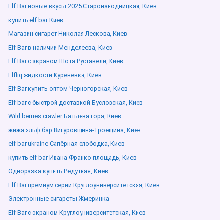
Elf Bar новые вкусы 2025 Старонаводницкая, Киев
купить elf bar Киев
Магазин сигарет Николая Лескова, Киев
Elf Bar в наличии Менделеева, Киев
Elf Bar с экраном Шота Руставели, Киев
Elfliq жидкости Куреневка, Киев
Elf Bar купить оптом Черногорская, Киев
Elf bar с быстрой доставкой Бусловская, Киев
Wild berries crawler Батыева гора, Киев
жижа эльф бар Вигуровщина-Троещина, Киев
elf bar ukraine Сапёрная слободка, Киев
купить elf bar Ивана Франко площадь, Киев
Одноразка купить Редутная, Киев
Elf Bar премиум серии Круглоуниверситетская, Киев
Электронные сигареты Жмеринка
Elf Bar с экраном Круглоуниверситетская, Киев