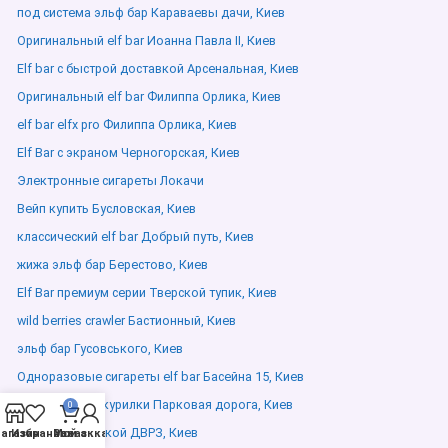
под система эльф бар Караваевы дачи, Киев
Оригинальный elf bar Иоанна Павла ІІ, Киев
Elf bar с быстрой доставкой Арсенальная, Киев
Оригинальный elf bar Филиппа Орлика, Киев
elf bar elfx pro Филиппа Орлика, Киев
Elf Bar с экраном Черногорская, Киев
Электронные сигареты Локачи
Вейп купить Бусловская, Киев
классический elf bar Добрый путь, Киев
жижа эльф бар Берестово, Киев
Elf Bar премиум серии Тверской тупик, Киев
wild berries crawler Бастионный, Киев
эльф бар Гусовського, Киев
Одноразовые сигареты elf bar Басейна 15, Киев
Электронные курилки Парковая дорога, Киев
0
Elfbar с доставкой ДВРЗ, Киев
агазин
Избранное
Мой аккаунт
Заказ