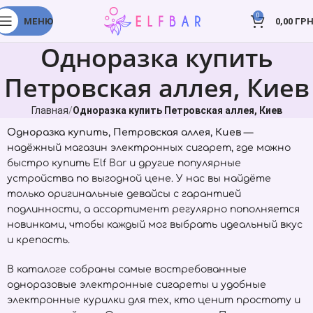
0
МЕНЮ
0,00
ГРН
Одноразка купить
Петровская аллея, Киев
Главная
Одноразка купить Петровская аллея, Киев
Одноразка купить, Петровская аллея, Киев
—
надёжный магазин электронных сигарет, где можно
быстро купить
Elf Bar
и другие популярные
устройства по выгодной цене. У нас вы найдёте
только оригинальные девайсы с гарантией
подлинности, а ассортимент регулярно пополняется
новинками, чтобы каждый мог выбрать идеальный вкус
и крепость.
В каталоге собраны самые востребованные
одноразовые электронные сигареты и удобные
электронные курилки для тех, кто ценит простоту и