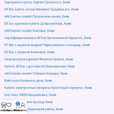
Одноразка купить Сергея Гусовского, Киев
Elf Bar купить оптом Михаила Грушевского, Киев
wild berries crawler Петровская аллея, Киев
Elf bar оригинал купить Добролюбова, Киев
wild berries crawler Ковпака, Киев
Сертифицированные elf bar Арсенальный переулок, Киев
Elf Bar с экраном Андрея Первозванного площадь, Киев
Elf Bar с экраном Банковая, Киев
Электронные курилки Филиппа Орлика, Киев
Купить elf bar с доставкой Шелковичная, Киев
wild berries crawler Степана Ковнира, Киев
Вейп шоп Казённые дачи, Киев
Купить электронные сигареты Крестовый переулок, Киев
lost mary 10000 Мышеловка, Киев
Вейпы Войсковой проезд, Киев
0
Elf bar дешево Дарницкий район, Киев
агазин
Избранное
Мой аккаунт
Заказ