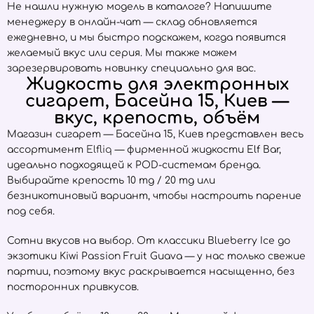
Не нашли нужную модель в каталоге? Напишите
менеджеру в онлайн-чат — склад обновляется
ежедневно, и мы быстро подскажем, когда появится
желаемый вкус или серия. Мы также можем
зарезервировать новинку специально для вас.
Жидкость для электронных
сигарет, Басейна 15, Киев —
вкус, крепость, объём
Магазин сигарет — Басейна 15, Киев представлен весь
ассортимент
Elfliq
— фирменной жидкости Elf Bar,
идеально подходящей к POD-системам бренда.
Выбирайте крепость 10 mg / 20 mg или
безникотиновый вариант, чтобы настроить парение
под себя.
Сотни вкусов на выбор. От классики Blueberry Ice до
экзотики Kiwi Passion Fruit Guava — у нас только свежие
партии, поэтому вкус раскрывается насыщенно, без
посторонних привкусов.