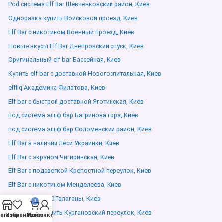
Pod система Elf Bar Шевченковский район, Киев
Одноразка купить Войсковой проезд, Киев
Elf Bar с никотином Военный проезд, Киев
Новые вкусы Elf Bar Днепровский спуск, Киев
Оригинальный elf bar Бассейная, Киев
Купить elf bar с доставкой Новогоспитальная, Киев
elfliq Академика Филатова, Киев
Elf bar с быстрой доставкой Яготинская, Киев
под система эльф бар Багринова гора, Киев
под система эльф бар Соломенский район, Киев
Elf Bar в наличии Леси Украинки, Киев
Elf Bar с экраном Чигиринская, Киев
Elf Bar с подсветкой Крепостной переулок, Киев
Elf Bar с никотином Менделеева, Киев
Elf bar bc 20000 Галаганы, Киев
0
Одноразка купить Кургановский переулок, Киев
агазин
Избранное
Мой аккаунт
Заказ