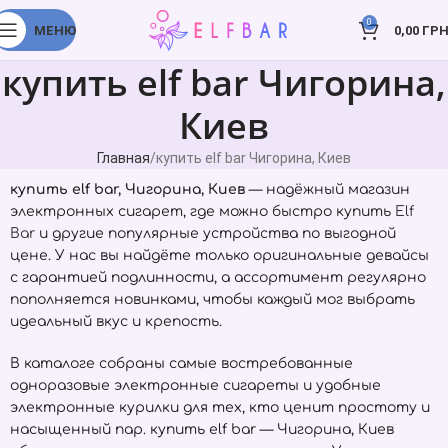
0
МЕНЮ
0,00
ГРН
купить elf bar Чигорина,
Киев
Главная
купить elf bar Чигорина, Киев
купить elf bar, Чигорина, Киев
— надёжный магазин
электронных сигарет, где можно быстро купить
Elf
Bar
и другие популярные устройства по выгодной
цене. У нас вы найдёте только оригинальные девайсы
с гарантией подлинности, а ассортимент регулярно
пополняется новинками, чтобы каждый мог выбрать
идеальный вкус и крепость.
В каталоге собраны самые востребованные
одноразовые электронные сигареты и удобные
электронные курилки для тех, кто ценит простоту и
насыщенный пар. купить elf bar — Чигорина, Киев