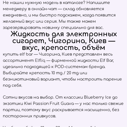
Не нашли нужную модель в каталоге? Напишите
менеджеру в онлайн-чат — склад обновляется
ежедневно, и мы быстро подскажем, когда появится
желаемый вкус или серия. Мы также можем
зарезервировать новинку специально для вас.
Жидкость для электронных
сигарет, Чигорина, Киев —
вкус, крепость, объём
купить elf bar — Чигорина, Киев представлен весь
ассортимент
Elfliq
— фирменной жидкости Elf Bar,
идеально подходящей к POD-системам бренда.
Выбирайте крепость 10 mg / 20 mg или
безникотиновый вариант, чтобы настроить парение
под себя.
Сотни вкусов на выбор. От классики Blueberry Ice до
экзотики Kiwi Passion Fruit Guava — у нас только свежие
партии, поэтому вкус раскрывается насыщенно, без
посторонних привкусов.