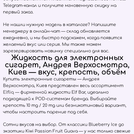
Telegram-канал и получите мгновенную скидку на
первый заказ.
Не нашли нужную модель в каталоге? Напишите
менеджеру в онлайн-чат — склад обновляется
ежедневно, и мы быстро подскажем, когда появится
желаемый вкус или серия. Мы также можем
зарезервировать новинку специально для вас.
Жидкость для электронных
сигарет, Андрея Верхосмотра,
Киев — вкус, крепость, объём
Купить электронные сигареты — Андрея
Верхосмотра, Киев представлен весь ассортимент
Elfliq
— фирменной жидкости Elf Bar, идеально
подходящей к POD-системам бренда. Выбирайте
крепость 10 mg / 20 mg или безникотиновый вариант,
чтобы настроить парение под себя.
Сотни вкусов на выбор. От классики Blueberry Ice до
экзотики Kiwi Passion Fruit Guava — у нас только свежие