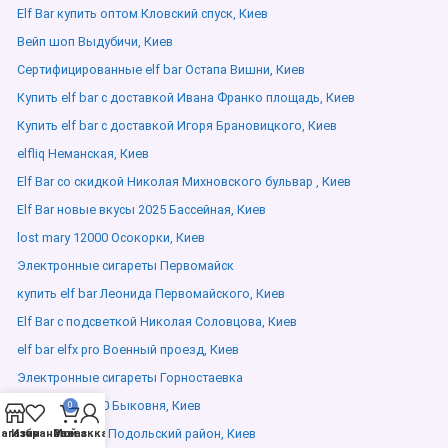
Elf Bar купить оптом Кловский спуск, Киев
Вейп шоп Выдубичи, Киев
Сертифицированные elf bar Остапа Вишни, Киев
Купить elf bar с доставкой Ивана Франко площадь, Киев
Купить elf bar с доставкой Игоря Брановицкого, Киев
elfliq Неманская, Киев
Elf Bar со скидкой Николая Михновского бульвар , Киев
Elf Bar новые вкусы 2025 Бассейная, Киев
lost mary 12000 Осокорки, Киев
Электронные сигареты Первомайск
купить elf bar Леонида Первомайского, Киев
Elf Bar с подсветкой Николая Соловцова, Киев
elf bar elfx pro Военный проезд, Киев
Электронные сигареты Горностаевка
Elf bar bc 20000 Быковня, Киев
0
Elf bar дешево Подольский район, Киев
агазин
Избранное
Мой аккаунт
Заказ