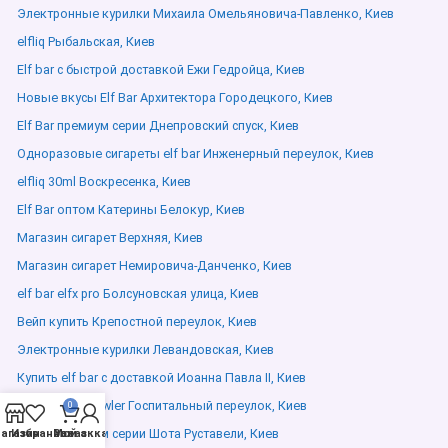
Электронные курилки Михаила Омельяновича-Павленко, Киев
elfliq Рыбальская, Киев
Elf bar с быстрой доставкой Ежи Гедройца, Киев
Новые вкусы Elf Bar Архитектора Городецкого, Киев
Elf Bar премиум серии Днепровский спуск, Киев
Одноразовые сигареты elf bar Инженерный переулок, Киев
elfliq 30ml Воскресенка, Киев
Elf Bar оптом Катерины Белокур, Киев
Магазин сигарет Верхняя, Киев
Магазин сигарет Немировича-Данченко, Киев
elf bar elfx pro Болсуновская улица, Киев
Вейп купить Крепостной переулок, Киев
Электронные курилки Левандовская, Киев
Купить elf bar с доставкой Иоанна Павла ІІ, Киев
wild berries crawler Госпитальный переулок, Киев
0
Elf Bar премиум серии Шота Руставели, Киев
агазин
Избранное
Мой аккаунт
Заказ