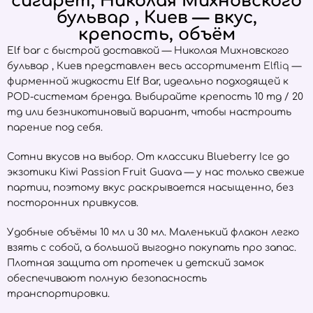
сигарет, Николая Михновского
бульвар , Киев — вкус,
крепость, объём
Elf bar с быстрой доставкой — Николая Михновского
бульвар , Киев представлен весь ассортимент
Elfliq
—
фирменной жидкости Elf Bar, идеально подходящей к
POD-системам бренда. Выбирайте крепость 10 mg / 20
mg или безникотиновый вариант, чтобы настроить
парение под себя.
Сотни вкусов на выбор. От классики Blueberry Ice до
экзотики Kiwi Passion Fruit Guava — у нас только свежие
партии, поэтому вкус раскрывается насыщенно, без
посторонних привкусов.
Удобные объёмы 10 мл и 30 мл. Маленький флакон легко
взять с собой, а большой выгодно покупать про запас.
Плотная защита от протечек и детский замок
обеспечивают полную безопасность
транспортировки.