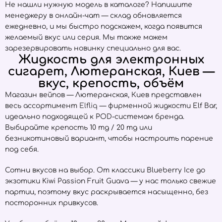
Не нашли нужную модель в каталоге? Напишите
менеджеру в онлайн-чат — склад обновляется
ежедневно, и мы быстро подскажем, когда появится
желаемый вкус или серия. Мы также можем
зарезервировать новинку специально для вас.
Жидкость для электронных
сигарет, Лютеранская, Киев —
вкус, крепость, объём
Магазин вейпов — Лютеранская, Киев представлен
весь ассортимент
Elfliq
— фирменной жидкости Elf Bar,
идеально подходящей к POD-системам бренда.
Выбирайте крепость 10 mg / 20 mg или
безникотиновый вариант, чтобы настроить парение
под себя.
Сотни вкусов на выбор. От классики Blueberry Ice до
экзотики Kiwi Passion Fruit Guava — у нас только свежие
партии, поэтому вкус раскрывается насыщенно, без
посторонних привкусов.