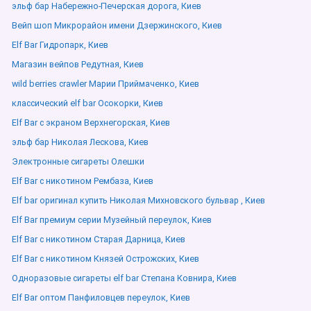
эльф бар Набережно-Печерская дорога, Киев
Вейп шоп Микрорайон имени Дзержинского, Киев
Elf Bar Гидропарк, Киев
Магазин вейпов Редутная, Киев
wild berries crawler Марии Приймаченко, Киев
классический elf bar Осокорки, Киев
Elf Bar с экраном Верхнегорская, Киев
эльф бар Николая Лескова, Киев
Электронные сигареты Олешки
Elf Bar с никотином Рембаза, Киев
Elf bar оригинал купить Николая Михновского бульвар , Киев
Elf Bar премиум серии Музейный переулок, Киев
Elf Bar с никотином Старая Дарница, Киев
Elf Bar с никотином Князей Острожских, Киев
Одноразовые сигареты elf bar Степана Ковнира, Киев
Elf Bar оптом Панфиловцев переулок, Киев