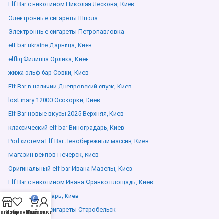
Elf Bar с никотином Николая Лескова, Киев
Электронные сигареты Шпола
Электронные сигареты Петропавловка
elf bar ukraine Дарница, Киев
elfliq Филиппа Орлика, Киев
жижа эльф бар Совки, Киев
Elf Bar в наличии Днепровский спуск, Киев
lost mary 12000 Осокорки, Киев
Elf Bar новые вкусы 2025 Верхняя, Киев
классический elf bar Виноградарь, Киев
Pod система Elf Bar Левобережный массив, Киев
Магазин вейпов Печерск, Киев
Оригинальный elf bar Ивана Мазепы, Киев
Elf Bar с никотином Ивана Франко площадь, Киев
Elfliq Виноградарь, Киев
0
Электронные сигареты Старобельск
агазин
Избранное
Мой аккаунт
Заказ