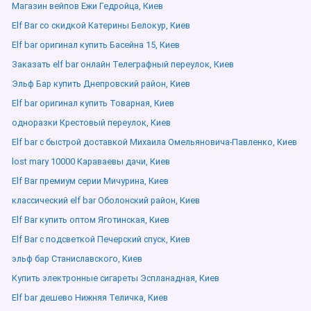
Магазин вейпов Ежи Гедройца, Киев
Elf Bar со скидкой Катерины Белокур, Киев
Elf bar оригинал купить Басейна 15, Киев
Заказать elf bar онлайн Телеграфный переулок, Киев
Эльф Бар купить Днепровский район, Киев
Elf bar оригинал купить Товарная, Киев
одноразки Крестовый переулок, Киев
Elf bar с быстрой доставкой Михаила Омельяновича-Павленко, Киев
lost mary 10000 Караваевы дачи, Киев
Elf Bar премиум серии Мичурина, Киев
классический elf bar Оболонский район, Киев
Elf Bar купить оптом Яготинская, Киев
Elf Bar с подсветкой Печерский спуск, Киев
эльф бар Станиславского, Киев
Купить электронные сигареты Эспланадная, Киев
Elf bar дешево Нижняя Теличка, Киев