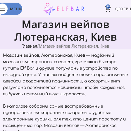
0
МЕНЮ
0,00
ГРН
Магазин вейпов
Лютеранская, Киев
Главная
Магазин вейпов Лютеранская, Киев
Магазин вейпов, Лютеранская, Киев
— надёжный
магазин электронных сигарет, где можно быстро
купить
Elf Bar
и другие популярные устройства по
выгодной цене. У нас вы найдёте только оригинальные
девайсы с гарантией подлинности, а ассортимент
регулярно пополняется новинками, чтобы каждый мог
выбрать идеальный вкус и крепость.
В каталоге собраны самые востребованные
одноразовые электронные сигареты и удобные
электронные курилки для тех, кто ценит простоту и
насыщенный пар. Магазин вейпов — Лютеранская,