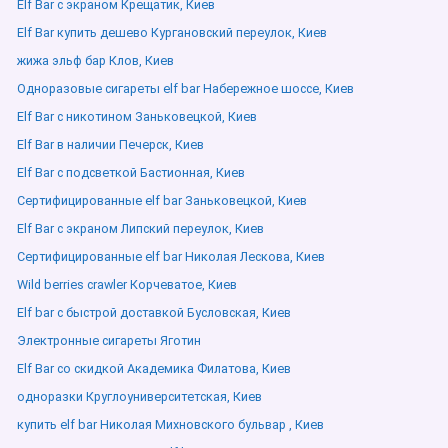
Elf Bar с экраном Крещатик, Киев
Elf Bar купить дешево Кургановский переулок, Киев
жижа эльф бар Клов, Киев
Одноразовые сигареты elf bar Набережное шоссе, Киев
Elf Bar с никотином Заньковецкой, Киев
Elf Bar в наличии Печерск, Киев
Elf Bar с подсветкой Бастионная, Киев
Сертифицированные elf bar Заньковецкой, Киев
Elf Bar с экраном Липский переулок, Киев
Сертифицированные elf bar Николая Лескова, Киев
Wild berries crawler Корчеватое, Киев
Elf bar с быстрой доставкой Бусловская, Киев
Электронные сигареты Яготин
Elf Bar со скидкой Академика Филатова, Киев
одноразки Круглоуниверситетская, Киев
купить elf bar Николая Михновского бульвар , Киев