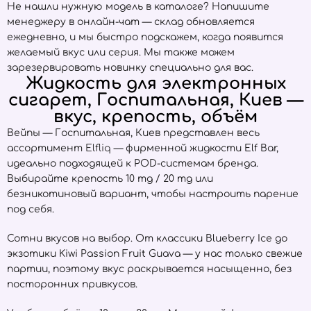
Не нашли нужную модель в каталоге? Напишите
менеджеру в онлайн-чат — склад обновляется
ежедневно, и мы быстро подскажем, когда появится
желаемый вкус или серия. Мы также можем
зарезервировать новинку специально для вас.
Жидкость для электронных
сигарет, Госпитальная, Киев —
вкус, крепость, объём
Вейпы — Госпитальная, Киев представлен весь
ассортимент
Elfliq
— фирменной жидкости Elf Bar,
идеально подходящей к POD-системам бренда.
Выбирайте крепость 10 mg / 20 mg или
безникотиновый вариант, чтобы настроить парение
под себя.
Сотни вкусов на выбор. От классики Blueberry Ice до
экзотики Kiwi Passion Fruit Guava — у нас только свежие
партии, поэтому вкус раскрывается насыщенно, без
посторонних привкусов.