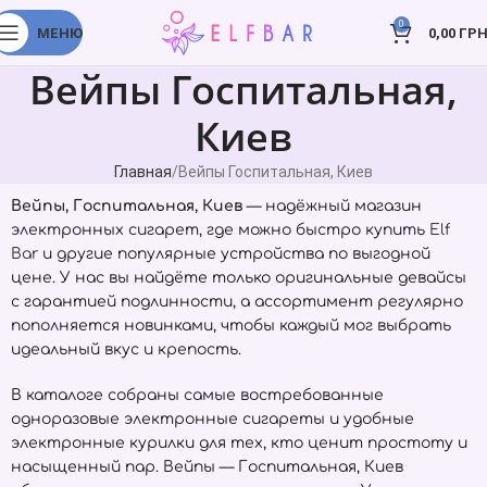
0
МЕНЮ
0,00
ГРН
Вейпы Госпитальная,
Киев
Главная
Вейпы Госпитальная, Киев
Вейпы, Госпитальная, Киев
— надёжный магазин
электронных сигарет, где можно быстро купить
Elf
Bar
и другие популярные устройства по выгодной
цене. У нас вы найдёте только оригинальные девайсы
с гарантией подлинности, а ассортимент регулярно
пополняется новинками, чтобы каждый мог выбрать
идеальный вкус и крепость.
В каталоге собраны самые востребованные
одноразовые электронные сигареты и удобные
электронные курилки для тех, кто ценит простоту и
насыщенный пар. Вейпы — Госпитальная, Киев