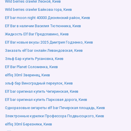
Wild berries crawler Лесной, Киев
Wild berries crawler Байкова гора, Киев
Elf bar moon night 40000 Деснянский район, Киев
Elf Bar в наличии Василия Тютюнника, Киев
Жидкость Elf Bar Предславино, Киев
Elf Bar новые вкусы 2025 Дмитрия Годзенко, Киев
Заказать elf bar онлайн Левандовская, Киев
Эльф Бар купить Русановка, Киев
Elf Bar Planet Соломенка, Киев
elfliq 30ml Зверинец, Киев
эльф бар Виноградный переулок, Киев
Elf bar оригинал купить Чигиринская, Киев
Elf bar оригинал купить Парковая дорога, Киев
Одноразовые сигареты elf bar Печерская площадь, Киев
Электронные курилки Профессора Подвысоцкого, Киев
elfliq 30ml Березняки, Киев