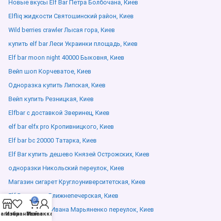
Новые вкусы Elf Bar Петра Болбочана, Киев
Elfliq жидкости Святошинский район, Киев
Wild berries crawler Лысая гора, Киев
купить elf bar Леси Украинки площадь, Киев
Elf bar moon night 40000 Быковня, Киев
Вейп шоп Корчеватое, Киев
Одноразка купить Липская, Киев
Вейп купить Резницкая, Киев
Elfbar с доставкой Зверинец, Киев
elf bar elfx pro Кропивницкого, Киев
Elf bar bc 20000 Татарка, Киев
Elf Bar купить дешево Князей Острожских, Киев
одноразки Никольский переулок, Киев
Магазин сигарет Круглоуниверситетская, Киев
Elf Bar оптом Ближнепечерская, Киев
0
elf bar elfx pro Ивана Марьяненко переулок, Киев
агазин
Избранное
Мой аккаунт
Заказ