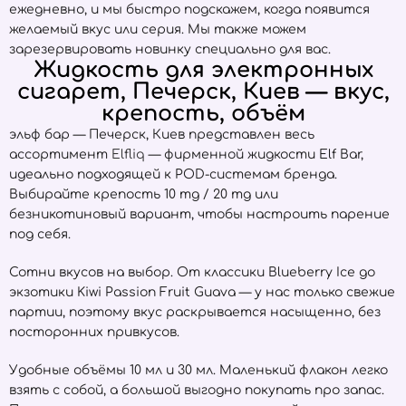
ежедневно, и мы быстро подскажем, когда появится
желаемый вкус или серия. Мы также можем
зарезервировать новинку специально для вас.
Жидкость для электронных
сигарет, Печерск, Киев — вкус,
крепость, объём
эльф бар — Печерск, Киев представлен весь
ассортимент
Elfliq
— фирменной жидкости Elf Bar,
идеально подходящей к POD-системам бренда.
Выбирайте крепость 10 mg / 20 mg или
безникотиновый вариант, чтобы настроить парение
под себя.
Сотни вкусов на выбор. От классики Blueberry Ice до
экзотики Kiwi Passion Fruit Guava — у нас только свежие
партии, поэтому вкус раскрывается насыщенно, без
посторонних привкусов.
Удобные объёмы 10 мл и 30 мл. Маленький флакон легко
взять с собой, а большой выгодно покупать про запас.