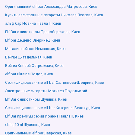
Оригинальный elf bar Александра Матросова, Киев
Купить электронные сигареты Николая Лескова, Киев
эльф бар Иоанна Павла ІІ, Киев
Elf Bar с никотином Правобережная, Киев
Elf bar дешево Зверинец, Киев
Магазин вейпов Неманская, Киев
Вейпы Цитадельная, Киев
Вейпы Князей Острожских, Киев
elf bar ukraine Подол, Киев
Сертифицированные elf bar Салтыкова-Щедрина, Киев
Электронные сигареты Могилев-Подольский
Elf Bar с никотином Шулявка, Киев
Сертифицированные elf bar Катерины Белокур, Киев
Elf Bar премиум серии Иоанна Павла ІІ, Киев
elfliq 10ml Шулявка, Киев
Оригинальный elf bar Лаврская, Киев