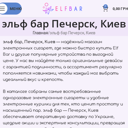
0
МЕНЮ
0,00
ГРН
эльф бар Печерск, Киев
Главная
эльф бар Печерск, Киев
эльф бар, Печерск, Киев
— надёжный магазин
электронных сигарет, где можно быстро купить
Elf
Bar
и другие популярные устройства по выгодной
цене. У нас вы найдёте только оригинальные девайсы
с гарантией подлинности, а ассортимент регулярно
пополняется новинками, чтобы каждый мог выбрать
идеальный вкус и крепость.
В каталоге собраны самые востребованные
одноразовые электронные сигареты и удобные
электронные курилки для тех, кто ценит простоту и
насыщенный пар. эльф бар — Печерск, Киев
обеспечивает оперативную доставку по Украине,
щедрые акции и экспертные консультации, превращая