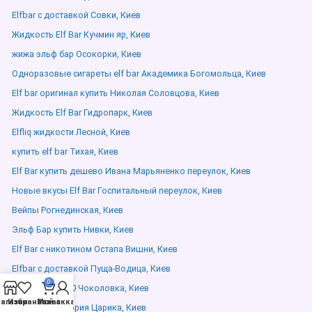
Elfbar с доставкой Совки, Киев
Жидкость Elf Bar Кучмин яр, Киев
жижа эльф бар Осокорки, Киев
Одноразовые сигареты elf bar Академика Богомольца, Киев
Elf bar оригинал купить Николая Соловцова, Киев
Жидкость Elf Bar Гидропарк, Киев
Elfliq жидкости Лесной, Киев
купить elf bar Тихая, Киев
Elf Bar купить дешево Ивана Марьяненко переулок, Киев
Новые вкусы Elf Bar Госпитальный переулок, Киев
Вейпы Рогнединская, Киев
Эльф Бар купить Нивки, Киев
Elf Bar с никотином Остапа Вишни, Киев
Elfbar с доставкой Пуща-Водица, Киев
0
Elf bar bc 20000 Чоколовка, Киев
агазин
Избранное
Мой аккаунт
Заказ
эльф бар Григория Царика, Киев