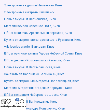
Электронные курилки Неманская, Киев
Электронные сигареты Лисичанск
Новые вкусы Elf Bar Чешская, Киев
Магазин вейпов Сапёрное Поле, Киев
Elf Bar в наличии Арсенальный переулок, Киев
Купить электронные сигареты Шота Руставели, Киев
wild berries crawler Банковая, Киев
Elf bar оригинал купить Героев Небесной Сотни, Киев
Elf bar дешево Комсомольский массив, Киев
Новые вкусы Elf Bar Рыбальская, Киев
Заказать elf bar онлайн Басейна 15, Киев
Купить электронные сигареты Новоселицкая, Киев
Магазин сигарет Виноградный переулок, Киев
Elf Bar с экраном Набережное шоссе, Киев
0
Новые вкусы Elf Bar Крещатик, Киев
агазин
Избранное
Мой аккаунт
Заказ
одноразки Александра Копыленко, Киев