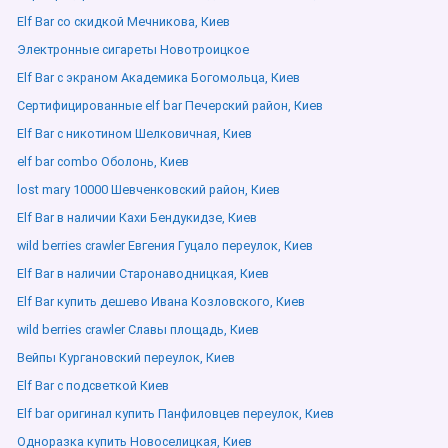
Elf Bar со скидкой Мечникова, Киев
Электронные сигареты Новотроицкое
Elf Bar с экраном Академика Богомольца, Киев
Сертифицированные elf bar Печерский район, Киев
Elf Bar с никотином Шелковичная, Киев
elf bar combo Оболонь, Киев
lost mary 10000 Шевченковский район, Киев
Elf Bar в наличии Кахи Бендукидзе, Киев
wild berries crawler Евгения Гуцало переулок, Киев
Elf Bar в наличии Старонаводницкая, Киев
Elf Bar купить дешево Ивана Козловского, Киев
wild berries crawler Славы площадь, Киев
Вейпы Кургановский переулок, Киев
Elf Bar с подсветкой Киев
Elf bar оригинал купить Панфиловцев переулок, Киев
Одноразка купить Новоселицкая, Киев