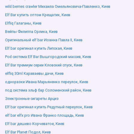
wild berries crawler Михаила Омельяновича-Павленко, Киев
Elf Bar купить оптом Крещатик, Киев
Elfliq Галаганы, Киев
Вейпы Филиппа Орлика, Киев
Оригинальный elf bar Иоанна Павла ІІ, Киев
Elf bar оригинал купить Липская, Киев
Pod система Elf Bar Вышгородский массив, Киев
Elf Bar премиум серии Кловский спуск, Киев
elfliq 30ml Караваевы дачи, Киев
одноразки Ивана Марьяненко переулок, Киев
под система эльф бар Соломенский район, Киев
Электронные сигареты Арциз
Elf bar оригинал купить Редутный переулок, Киев
elf bar elfx pro Ивана Франко площадь, Киев
Elf bar дешево Корчеватое, Киев
Elf Bar Planet Подол, Киев