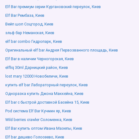
Elf Bar премиум серии Кургановский переулок, Киев
Elf Bar Рембаза, Киев
Вейп шоп Соцгород, Киев
эльф бар Неманская, Киев
elf bar combo Гидропарк, Киев
Оригинальный elf bar Андрея Первозванного площадь, Киев
Elf Bar в наличии Черногорская, Киев
elfliq 30ml Дарницкий район, Киев
lost mary 12000 Новобеличи, Киев
купить elf bar Лабораторный переулок, Киев
Одноразка купить Джона Маккейна, Киев
Elf bar с быстрой доставкой Басейна 15, Киев
Pod система Elf Bar Кучмин яр, Киев
Wild berries crawler Соломенка, Киев
Elf Bar купить оптом Ивана Мазепы, Киев
Elf bar дешево Голосеево, Киев