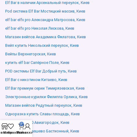
Elf Bar в наличии Арсенальный переулок, Киев
Pod система Elf Bar Мостицкий массив, Киев
elf bar elfx pro Александра Матросова, Киев
elf bar elfx pro Николая Лескова, Киев
Магазин вейпов Академика Филатова, Киев
Вейп купить Никольский переулок, Киев
Вейпы Верхнегорская, Киев
купить elf bar Сапёрное Поле, Киев
POD системы Elf Bar Добрый путь, Киев
Elf Bar с никотином Китаево, Киев
Elf Bar премиум серии Тимирязевская, Киев
Электронные курилки Филиппа Орлика, Киев
Магазин вейпов Редутный переулок, Киев
Одноразка купить Славы площадь, Киев
Elf bar bc 20000 Авиагородок, Киев
0
Elf Bar купить дешево Бастионный, Киев
агазин
Избранное
Мой аккаунт
Заказ