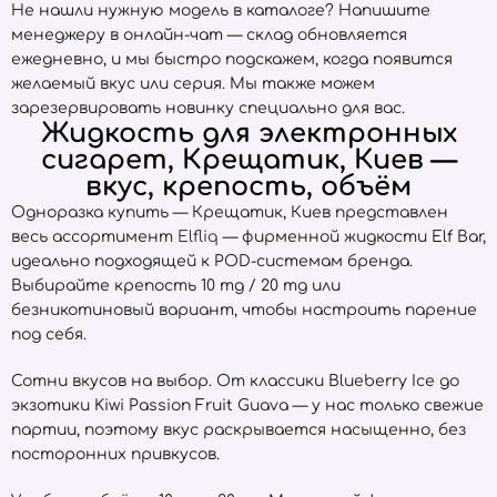
Не нашли нужную модель в каталоге? Напишите
менеджеру в онлайн-чат — склад обновляется
ежедневно, и мы быстро подскажем, когда появится
желаемый вкус или серия. Мы также можем
зарезервировать новинку специально для вас.
Жидкость для электронных
сигарет, Крещатик, Киев —
вкус, крепость, объём
Одноразка купить — Крещатик, Киев представлен
весь ассортимент
Elfliq
— фирменной жидкости Elf Bar,
идеально подходящей к POD-системам бренда.
Выбирайте крепость 10 mg / 20 mg или
безникотиновый вариант, чтобы настроить парение
под себя.
Сотни вкусов на выбор. От классики Blueberry Ice до
экзотики Kiwi Passion Fruit Guava — у нас только свежие
партии, поэтому вкус раскрывается насыщенно, без
посторонних привкусов.