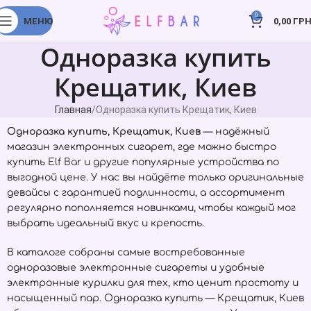
0
МЕНЮ
0,00
ГРН
Одноразка купить
Крещатик, Киев
Главная
Одноразка купить Крещатик, Киев
Одноразка купить, Крещатик, Киев
— надёжный
магазин электронных сигарет, где можно быстро
купить
Elf Bar
и другие популярные устройства по
выгодной цене. У нас вы найдёте только оригинальные
девайсы с гарантией подлинности, а ассортимент
регулярно пополняется новинками, чтобы каждый мог
выбрать идеальный вкус и крепость.
В каталоге собраны самые востребованные
одноразовые электронные сигареты и удобные
электронные курилки для тех, кто ценит простоту и
насыщенный пар. Одноразка купить — Крещатик, Киев