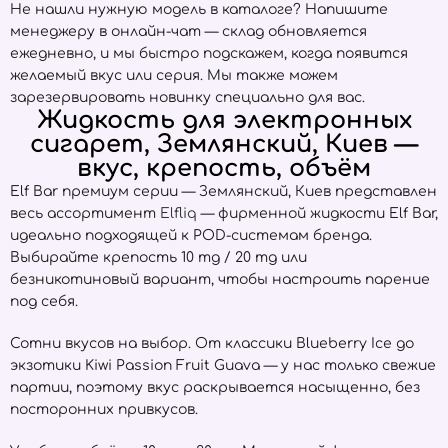
Не нашли нужную модель в каталоге? Напишите
менеджеру в онлайн-чат — склад обновляется
ежедневно, и мы быстро подскажем, когда появится
желаемый вкус или серия. Мы также можем
зарезервировать новинку специально для вас.
Жидкость для электронных
сигарет, Землянский, Киев —
вкус, крепость, объём
Elf Bar премиум серии — Землянский, Киев представлен
весь ассортимент
Elfliq
— фирменной жидкости Elf Bar,
идеально подходящей к POD-системам бренда.
Выбирайте крепость 10 mg / 20 mg или
безникотиновый вариант, чтобы настроить парение
под себя.
Сотни вкусов на выбор. От классики Blueberry Ice до
экзотики Kiwi Passion Fruit Guava — у нас только свежие
партии, поэтому вкус раскрывается насыщенно, без
посторонних привкусов.