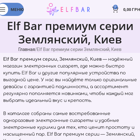
0
МЕНЮ
0,00
ГРН
Elf Bar премиум серии
Землянский, Киев
Главная
Elf Bar премиум серии Землянский, Киев
Elf Bar премиум серии, Землянский, Киев
— надёжный
магазин электронных сигарет, где можно быстро
купить
Elf Bar
и другие популярные устройства по
выгодной цене. У нас вы найдёте только оригинальные
девайсы с гарантией подлинности, а ассортимент
регулярно пополняется новинками, чтобы каждый мог
выбрать идеальный вкус и крепость.
В каталоге собраны самые востребованные
одноразовые электронные сигареты и удобные
электронные курилки для тех, кто ценит простоту и
насыщенный пар. Elf Bar премиум серии — Землянский,