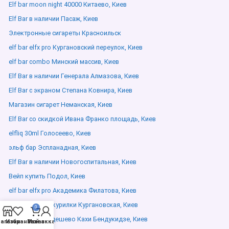
Elf bar moon night 40000 Китаево, Киев
Elf Bar в наличии Пасаж, Киев
Электронные сигареты Красноильск
elf bar elfx pro Кургановский переулок, Киев
elf bar combo Минский массив, Киев
Elf Bar в наличии Генерала Алмазова, Киев
Elf Bar с экраном Степана Ковнира, Киев
Магазин сигарет Неманская, Киев
Elf Bar со скидкой Ивана Франко площадь, Киев
elfliq 30ml Голосеево, Киев
эльф бар Эспланадная, Киев
Elf Bar в наличии Новогоспитальная, Киев
Вейп купить Подол, Киев
elf bar elfx pro Академика Филатова, Киев
Электронные курилки Кургановская, Киев
0
Elf Bar купить дешево Кахи Бендукидзе, Киев
агазин
Избранное
Мой аккаунт
Заказ