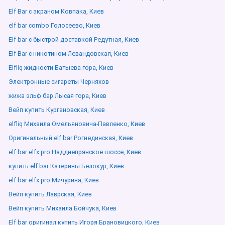
Elf Bar с экраном Ковпака, Киев
elf bar combo Голосеево, Киев
Elf bar с быстрой доставкой Редутная, Киев
Elf Bar с никотином Левандовская, Киев
Elfliq жидкости Батыева гора, Киев
Электронные сигареты Черняхов
жижа эльф бар Лысая гора, Киев
Вейп купить Кургановская, Киев
elfliq Михаила Омельяновича-Павленко, Киев
Оригинальный elf bar Рогнединская, Киев
elf bar elfx pro Надднепрянское шоссе, Киев
купить elf bar Катерины Белокур, Киев
elf bar elfx pro Мичурина, Киев
Вейп купить Лаврская, Киев
Вейп купить Михаила Бойчука, Киев
Elf bar оригинал купить Игоря Брановицкого, Киев