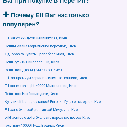
Bar при покупке в Перечин?
Почему Elf Bar настолько
популярен?
Elf Bar со скидкой Лейпцигская, Киев
Вейпы Ивана Марьяненко переулок, Киев
Одноразка купить Правобережная, Киев
Вейп купить Синеозёрный, Киев
Вейп шоп Дарницкий район, Киев
Elf Bar премиум серии Василия Тютюнника, Киев
Elf bar moon night 40000 Мышеловка, Киев
Вейп шоп Казённые дачи, Киев
Купить elf bar с доставкой Евгения Гуцало переулок, Киев
Elf bar с быстрой доставкой Мичурина, Киев
wild berries crawler Железнодорожное шоссе, Киев
lost mary 10000 Пуща-Водица, Киев