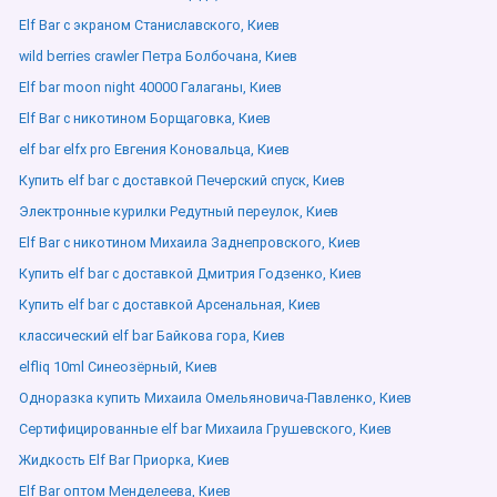
Elf Bar с экраном Станиславского, Киев
wild berries crawler Петра Болбочана, Киев
Elf bar moon night 40000 Галаганы, Киев
Elf Bar с никотином Борщаговка, Киев
elf bar elfx pro Евгения Коновальца, Киев
Купить elf bar с доставкой Печерский спуск, Киев
Электронные курилки Редутный переулок, Киев
Elf Bar с никотином Михаила Заднепровского, Киев
Купить elf bar с доставкой Дмитрия Годзенко, Киев
Купить elf bar с доставкой Арсенальная, Киев
классический elf bar Байкова гора, Киев
elfliq 10ml Синеозёрный, Киев
Одноразка купить Михаила Омельяновича-Павленко, Киев
Сертифицированные elf bar Михаила Грушевского, Киев
Жидкость Elf Bar Приорка, Киев
Elf Bar оптом Менделеева, Киев