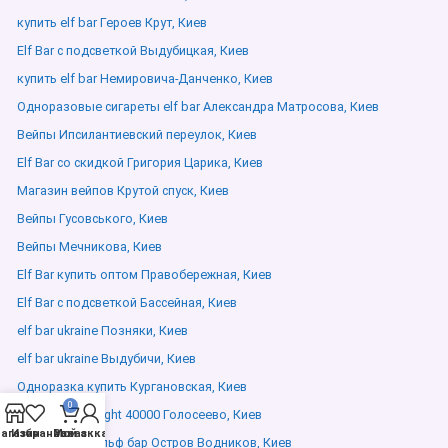
купить elf bar Героев Крут, Киев
Elf Bar с подсветкой Выдубицкая, Киев
купить elf bar Немировича-Данченко, Киев
Одноразовые сигареты elf bar Александра Матросова, Киев
Вейпы Ипсилантиевский переулок, Киев
Elf Bar со скидкой Григория Царика, Киев
Магазин вейпов Крутой спуск, Киев
Вейпы Гусовського, Киев
Вейпы Мечникова, Киев
Elf Bar купить оптом Правобережная, Киев
Elf Bar с подсветкой Бассейная, Киев
elf bar ukraine Позняки, Киев
elf bar ukraine Выдубичи, Киев
Одноразка купить Кургановская, Киев
0
Elf bar moon night 40000 Голосеево, Киев
агазин
Избранное
Мой аккаунт
Заказ
под система эльф бар Остров Водников, Киев