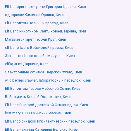
Elf bar оригинал купить Григория Царика, Киев
одноразки Филиппа Орлика, Киев
Elf Bar оптом Военный проезд, Киев
Elf Bar с никотином Салтыкова-Щедрина, Киев
Магазин сигарет Героев Крут, Киев
elf bar elfx pro Войсковой проезд, Киев
Заказать elf bar онлайн Мичурина, Киев
elfliq 30ml Дарница, Киев
Электронные курилки Тверской тупик, Киев
wild berries crawler Лабораторный переулок, Киев
Elf Bar оптом Героев Небесной Сотни, Киев
Вейп купить Князей Острожских, Киев
Elf bar с быстрой доставкой Эспланадная, Киев
lost mary 10000 Минский массив, Киев
Elf Bar со скидкой Ипсилантиевский переулок, Киев
Elf Bar в наличии Катерины Белокур, Киев