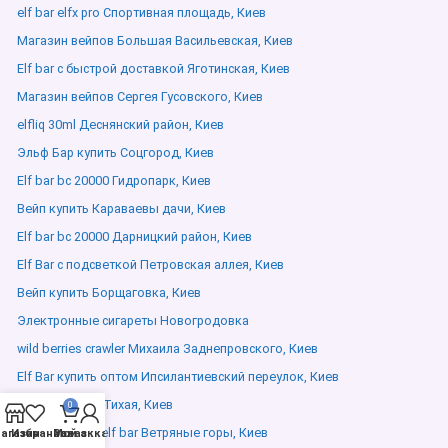
elf bar elfx pro Спортивная площадь, Киев
Магазин вейпов Большая Васильевская, Киев
Elf bar с быстрой доставкой Яготинская, Киев
Магазин вейпов Сергея Гусовского, Киев
elfliq 30ml Деснянский район, Киев
Эльф Бар купить Соцгород, Киев
Elf bar bc 20000 Гидропарк, Киев
Вейп купить Караваевы дачи, Киев
Elf bar bc 20000 Дарницкий район, Киев
Elf Bar с подсветкой Петровская аллея, Киев
Вейп купить Борщаговка, Киев
Электронные сигареты Новогродовка
wild berries crawler Михаила Заднепровского, Киев
Elf Bar купить оптом Ипсилантиевский переулок, Киев
elf bar elfx pro Тихая, Киев
0
классический elf bar Ветряные горы, Киев
агазин
Избранное
Мой аккаунт
Заказ