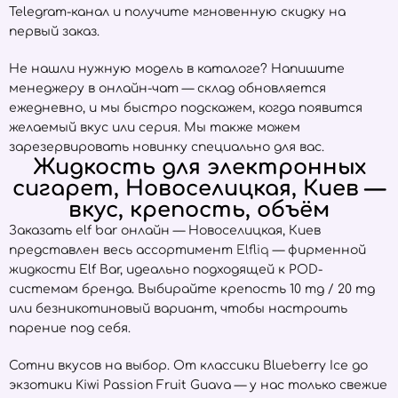
Telegram-канал и получите мгновенную скидку на
первый заказ.
Не нашли нужную модель в каталоге? Напишите
менеджеру в онлайн-чат — склад обновляется
ежедневно, и мы быстро подскажем, когда появится
желаемый вкус или серия. Мы также можем
зарезервировать новинку специально для вас.
Жидкость для электронных
сигарет, Новоселицкая, Киев —
вкус, крепость, объём
Заказать elf bar онлайн — Новоселицкая, Киев
представлен весь ассортимент
Elfliq
— фирменной
жидкости Elf Bar, идеально подходящей к POD-
системам бренда. Выбирайте крепость 10 mg / 20 mg
или безникотиновый вариант, чтобы настроить
парение под себя.
Сотни вкусов на выбор. От классики Blueberry Ice до
экзотики Kiwi Passion Fruit Guava — у нас только свежие