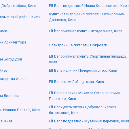
во Добролюбова, Киев
Elf Bar с подсветкой Ивана Козловского, Киев
Купить электронные сигареты Немировича-
оломенский район, Киев
Данченко, Киев
Киев
Elf bar оригинал купить Цитадельная, Киев
айн Архитектора
Электронные сигареты Покровск
Elf bar оригинал купить Спортивная площадь,
ты Богодухов
Киев
 Киев
Elf Bar в наличии Печерский спуск, Киев
сигареты Ивана
Elf Bar оптом Лейпцигская, Киев
Elf Bar в наличии Михаила Омельяновича-
ты Лозовая
Павленко, Киев
Elf Bar купить оптом Добровольческих
ть Иоанна Павла ІІ, Киев
батальонов, Киев
а, Киев
Elf Bar с подсветкой Музейный переулок, Кие