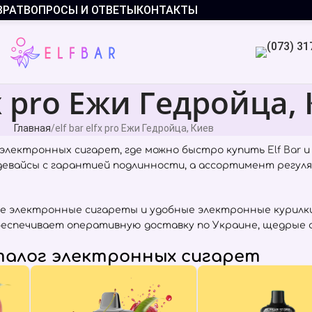
ВРАТ
ВОПРОСЫ И ОТВЕТЫ
КОНТАКТЫ
fx pro Ежи Гедройца,
Главная
elf bar elfx pro Ежи Гедройца, Киев
электронных сигарет, где можно быстро купить
Elf Bar
и
 девайсы с гарантией подлинности, а ассортимент регул
е электронные сигареты и удобные электронные курилки
в обеспечивает оперативную доставку по Украине, щедрые
алог электронных сигарет