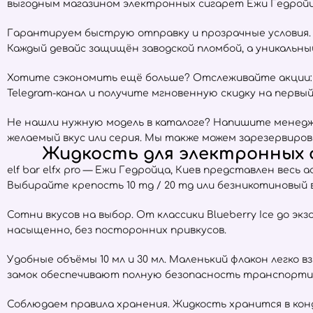
выгодным магазином электронных сигарет Ежи Гедройца
Гарантируем быструю отправку и прозрачные условия. Е
Каждый девайс защищён заводской пломбой, а уникальн
Хотите сэкономить ещё больше? Отслеживайте акции:
Telegram-канал и получите мгновенную скидку на первый 
Не нашли нужную модель в каталоге? Напишите менедже
желаемый вкус или серия. Мы также можем зарезервиров
Жидкость для электронных с
elf bar elfx pro — Ежи Гедройца, Киев представлен вес
Выбирайте крепость 10 mg / 20 mg или безникотиновый
Сотни вкусов на выбор. От классики Blueberry Ice до экз
насыщенно, без посторонних привкусов.
Удобные объёмы 10 мл и 30 мл. Маленький флакон легко 
замок обеспечивают полную безопасность транспорти
Соблюдаем правила хранения. Жидкость хранится в ко