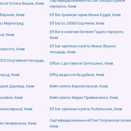
Сертифицированные elf bar Лабораторный
тавкой Остапа Вишни, Киев
переулок, Киев
 Верхняя, Киев
Elf Bar премиум серии Ивана Кудри, Киев
ты Мирноград
Elf bar bc 20000 Бортничи, Киев
Elf Bar в наличии Евгения Гуцало переулок,
ый, Киев
Киев
Elf bar оригинал купить Ивана Франко
овсього, Киев
площадь, Киев
2025 Спортивная площадь,
Elfbar с доставкой Святошино, Киев
город, Киев
Elfliq жидкости Выдубичи, Киев
тарая Дарница, Киев
Вейп купить Верхнегорская, Киев
ккейна, Киев
Вейп купить Марии Приймаченко, Киев
 Синеозёрный, Киев
Elf bar оригинал купить Рыбальская, Киев
Сертифицированные elf bar Петровская аллея
айн Чигиринская, Киев
Киев