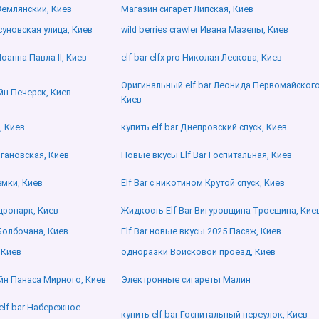
 Землянский, Киев
Магазин сигарет Липская, Киев
суновская улица, Киев
wild berries crawler Ивана Мазепы, Киев
Иоанна Павла ІІ, Киев
elf bar elfx pro Николая Лескова, Киев
Оригинальный elf bar Леонида Первомайского
айн Печерск, Киев
Киев
, Киев
купить elf bar Днепровский спуск, Киев
ргановская, Киев
Новые вкусы Elf Bar Госпитальная, Киев
емки, Киев
Elf Bar с никотином Крутой спуск, Киев
идропарк, Киев
Жидкость Elf Bar Вигуровщина-Троещина, Кие
а Болбочана, Киев
Elf Bar новые вкусы 2025 Пасаж, Киев
 Киев
одноразки Войсковой проезд, Киев
айн Панаса Мирного, Киев
Электронные сигареты Малин
lf bar Набережное
купить elf bar Госпитальный переулок, Киев