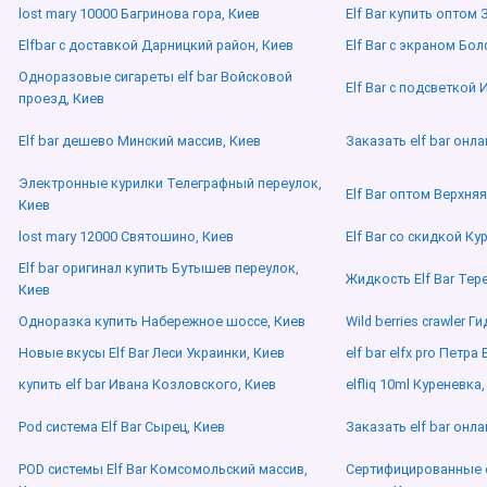
lost mary 10000 Багринова гора, Киев
Elf Bar купить оптом
Elfbar с доставкой Дарницкий район, Киев
Elf Bar с экраном Бол
Одноразовые сигареты elf bar Войсковой
Elf Bar с подсветкой 
проезд, Киев
Elf bar дешево Минский массив, Киев
Заказать elf bar онл
Электронные курилки Телеграфный переулок,
Elf Bar оптом Верхняя
Киев
lost mary 12000 Святошино, Киев
Elf Bar со скидкой Ку
Elf bar оригинал купить Бутышев переулок,
Жидкость Elf Bar Тер
Киев
Одноразка купить Набережное шоссе, Киев
Wild berries crawler Г
Новые вкусы Elf Bar Леси Украинки, Киев
elf bar elfx pro Петр
купить elf bar Ивана Козловского, Киев
elfliq 10ml Куреневка,
Pod система Elf Bar Сырец, Киев
Заказать elf bar онл
POD системы Elf Bar Комсомольский массив,
Сертифицированные e