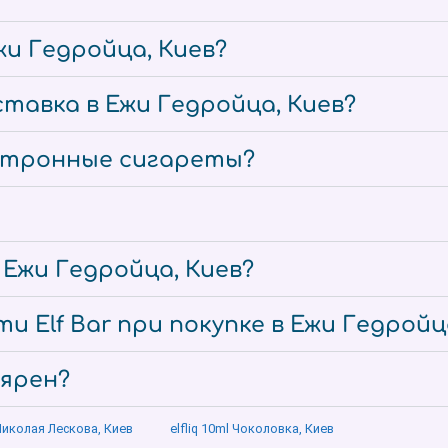
жи Гедройца, Киев?
тавка в Ежи Гедройца, Киев?
ектронные сигареты?
 Ежи Гедройца, Киев?
и Elf Bar при покупке в Ежи Гедройц
лярен?
 Николая Лескова, Киев
elfliq 10ml Чоколовка, Киев