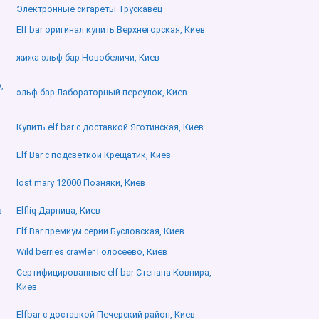
Электронные сигареты Трускавец
Elf bar оригинал купить Верхнегорская, Киев
жижа эльф бар Новобеличи, Киев
,
эльф бар Лабораторный переулок, Киев
Купить elf bar с доставкой Яготинская, Киев
Elf Bar с подсветкой Крещатик, Киев
lost mary 12000 Позняки, Киев
в
Elfliq Дарница, Киев
Elf Bar премиум серии Бусловская, Киев
Wild berries crawler Голосеево, Киев
Сертифицированные elf bar Степана Ковнира,
Киев
Elfbar с доставкой Печерский район, Киев