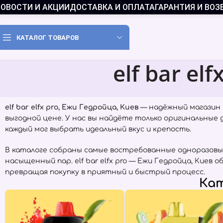
ОВОСТИ И АКЦИИ
ДОСТАВКА И ОПЛАТА
ГАРАНТИЯ И ВОЗ
КАТАЛОГ ТОВАРОВ
elf bar el
elf bar elfx pro, Ежи Гедройца, Киев
— надёжный магазин 
выгодной цене. У нас вы найдёте только оригинальные
каждый мог выбрать идеальный вкус и крепость.
В каталоге собраны самые востребованные одноразовы
насыщенный пар. elf bar elfx pro — Ежи Гедройца, Кие
превращая покупку в приятный и быстрый процесс.
Кат