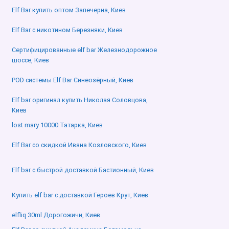
Elf Bar купить оптом Запечерна, Киев
Elf Bar с никотином Березняки, Киев
Сертифицированные elf bar Железнодорожное
шоссе, Киев
POD системы Elf Bar Синеозёрный, Киев
Elf bar оригинал купить Николая Соловцова,
Киев
lost mary 10000 Татарка, Киев
Elf Bar со скидкой Ивана Козловского, Киев
Elf bar с быстрой доставкой Бастионный, Киев
Купить elf bar с доставкой Героев Крут, Киев
в
elfliq 30ml Дорогожичи, Киев