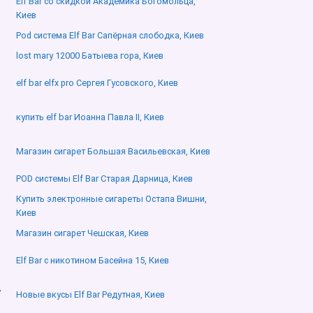
Elf Bar со скидкой Академика Богомольца,
Киев
Pod система Elf Bar Сапёрная слободка, Киев
lost mary 12000 Батыева гора, Киев
elf bar elfx pro Сергея Гусовского, Киев
купить elf bar Иоанна Павла ІІ, Киев
Магазин сигарет Большая Васильевская, Киев
POD системы Elf Bar Старая Дарница, Киев
Купить электронные сигареты Остапа Вишни,
Киев
Магазин сигарет Чешская, Киев
Elf Bar с никотином Басейна 15, Киев
,
Новые вкусы Elf Bar Редутная, Киев