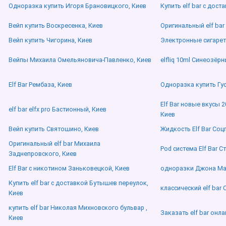
Одноразка купить Игоря Брановицкого, Киев
Купить elf bar с дос
Вейп купить Воскресенка, Киев
Оригинальный elf bar
Вейп купить Чигорина, Киев
Электронные сигаре
Вейпы Михаила Омельяновича-Павленко, Киев
elfliq 10ml Синеозёрн
Elf Bar Рембаза, Киев
Одноразка купить Гус
Elf Bar новые вкусы 
elf bar elfx pro Бастионный, Киев
Киев
Вейп купить Святошино, Киев
Жидкость Elf Bar Соц
Оригинальный elf bar Михаила
Pod система Elf Bar С
Заднепровского, Киев
Elf Bar с никотином Заньковецкой, Киев
одноразки Джона Ма
Купить elf bar с доставкой Бутышев переулок,
классический elf bar
Киев
купить elf bar Николая Михновского бульвар ,
Заказать elf bar онл
Киев