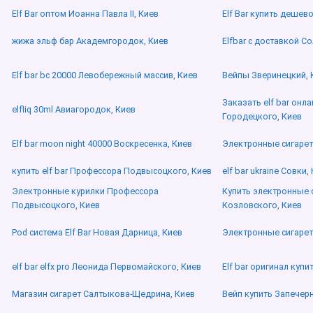
Elf Bar оптом Иоанна Павла ІІ, Киев
Elf Bar купить деше
жижа эльф бар Академгородок, Киев
Elfbar с доставкой С
Elf bar bc 20000 Левобережный массив, Киев
Вейпы Зверинецкий, 
Заказать elf bar онл
elfliq 30ml Авиагородок, Киев
Городецкого, Киев
Elf bar moon night 40000 Воскресенка, Киев
Электронные сигаре
купить elf bar Профессора Подвысоцкого, Киев
elf bar ukraine Совки,
Электронные курилки Профессора
Купить электронные 
Подвысоцкого, Киев
Козловского, Киев
Pod система Elf Bar Новая Дарница, Киев
Электронные сигаре
elf bar elfx pro Леонида Первомайского, Киев
Elf bar оригинал купи
Магазин сигарет Салтыкова-Щедрина, Киев
Вейп купить Запечерн