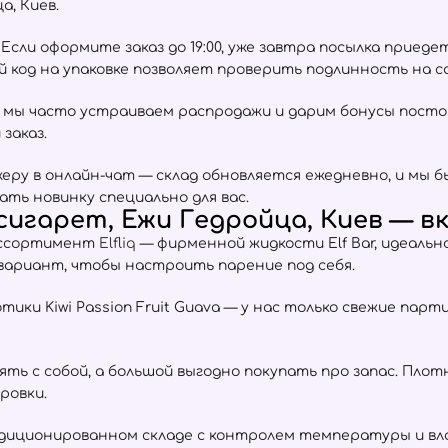
, Киев.
сли оформите заказ до 19:00, уже завтра посылка приеде
ый код на упаковке позволяет проверить подлинность на 
 мы часто устраиваем распродажи и дарим бонусы пост
заказ.
ру в онлайн-чат — склад обновляется ежедневно, и мы б
ать новинку специально для вас.
игарет, Ежи Гедройца, Киев — вк
ь ассортимент
Elfliq
— фирменной жидкости Elf Bar, идеальн
 вариант, чтобы настроить парение под себя.
отики Kiwi Passion Fruit Guava — у нас только свежие пар
взять с собой, а большой выгодно покупать про запас. Пл
ровки.
ндиционированном складе с контролем температуры и вла