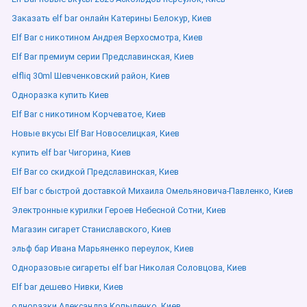
Заказать elf bar онлайн Катерины Белокур, Киев
Elf Bar с никотином Андрея Верхосмотра, Киев
Elf Bar премиум серии Предславинская, Киев
elfliq 30ml Шевченковский район, Киев
Одноразка купить Киев
Elf Bar с никотином Корчеватое, Киев
Новые вкусы Elf Bar Новоселицкая, Киев
купить elf bar Чигорина, Киев
Elf Bar со скидкой Предславинская, Киев
Elf bar с быстрой доставкой Михаила Омельяновича-Павленко, Киев
Электронные курилки Героев Небесной Сотни, Киев
Магазин сигарет Станиславского, Киев
эльф бар Ивана Марьяненко переулок, Киев
Одноразовые сигареты elf bar Николая Соловцова, Киев
Elf bar дешево Нивки, Киев
одноразки Александра Копыленко, Киев