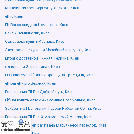
Магазин сигарет Сергея Гусовского, Киев
elfliq Киев
Elf Bar со скидкой Неманская, Киев
Вейпы Землянский, Киев
Одноразка купить Ковпака, Киев
Электронные курилки Музейный переулок, Киев
Elfbar с доставкой Нижняя Теличка, Киев
одноразки Эспланадная, Киев
POD системы Elf Bar Вигуровщина-Троещина, Киев
elf bar elfx pro Верхняя, Киев
Pod система Elf Bar Добрый путь, Киев
Elf Bar купить оптом Академика Богомольца, Киев
Заказать elf bar онлайн Героев Небесной Сотни, Киев
Pod система Elf Bar Комсомольский массив, Киев
0
Оригинальный elf bar Ивана Марьяненко переулок, Киев
агазин
Избранное
Мой аккаунт
Заказ
Вейпы Летняя, Киев