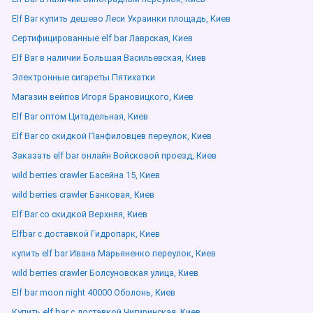
Elf Bar купить дешево Леси Украинки площадь, Киев
Сертифицированные elf bar Лаврская, Киев
Elf Bar в наличии Большая Васильевская, Киев
Электронные сигареты Пятихатки
Магазин вейпов Игоря Брановицкого, Киев
Elf Bar оптом Цитадельная, Киев
Elf Bar со скидкой Панфиловцев переулок, Киев
Заказать elf bar онлайн Войсковой проезд, Киев
wild berries crawler Басейна 15, Киев
wild berries crawler Банковая, Киев
Elf Bar со скидкой Верхняя, Киев
Elfbar с доставкой Гидропарк, Киев
купить elf bar Ивана Марьяненко переулок, Киев
wild berries crawler Болсуновская улица, Киев
Elf bar moon night 40000 Оболонь, Киев
Купить elf bar с доставкой Чигиринская, Киев