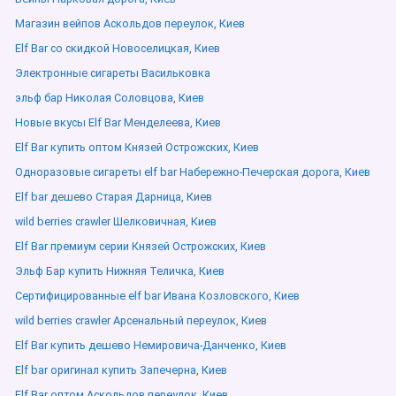
Магазин вейпов Аскольдов переулок, Киев
Elf Bar со скидкой Новоселицкая, Киев
Электронные сигареты Васильковка
эльф бар Николая Соловцова, Киев
Новые вкусы Elf Bar Менделеева, Киев
Elf Bar купить оптом Князей Острожских, Киев
Одноразовые сигареты elf bar Набережно-Печерская дорога, Киев
Elf bar дешево Старая Дарница, Киев
wild berries crawler Шелковичная, Киев
Elf Bar премиум серии Князей Острожских, Киев
Эльф Бар купить Нижняя Теличка, Киев
Сертифицированные elf bar Ивана Козловского, Киев
wild berries crawler Арсенальный переулок, Киев
Elf Bar купить дешево Немировича-Данченко, Киев
Elf bar оригинал купить Запечерна, Киев
Elf Bar оптом Аскольдов переулок, Киев