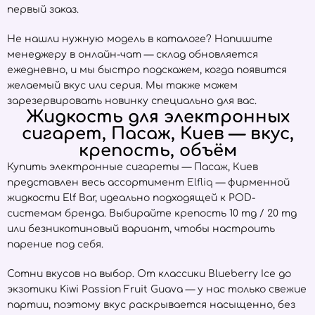
первый заказ.
Не нашли нужную модель в каталоге? Напишите
менеджеру в онлайн-чат — склад обновляется
ежедневно, и мы быстро подскажем, когда появится
желаемый вкус или серия. Мы также можем
зарезервировать новинку специально для вас.
Жидкость для электронных
сигарет, Пасаж, Киев — вкус,
крепость, объём
Купить электронные сигареты — Пасаж, Киев
представлен весь ассортимент
Elfliq
— фирменной
жидкости Elf Bar, идеально подходящей к POD-
системам бренда. Выбирайте крепость 10 mg / 20 mg
или безникотиновый вариант, чтобы настроить
парение под себя.
Сотни вкусов на выбор. От классики Blueberry Ice до
экзотики Kiwi Passion Fruit Guava — у нас только свежие
партии, поэтому вкус раскрывается насыщенно, без